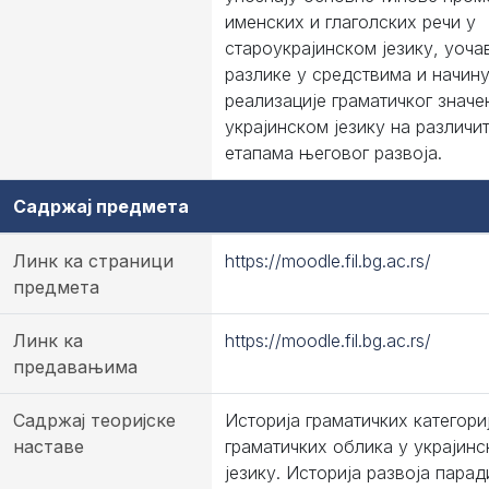
именских и глаголских речи у
староукрајинском језику, уоча
разлике у средствима и начин
реализације граматичког значе
украјинском језику на различи
етапама његовог развоја.
Садржај предмета
Линк ка страници
https://moodle.fil.bg.ac.rs/
предмета
Линк ка
https://moodle.fil.bg.ac.rs/
предавањима
Садржај теоријске
Историја граматичких категори
наставе
граматичких облика у украјин
језику. Историја развоја парад