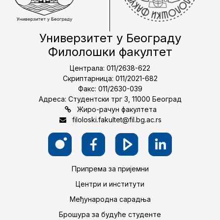
Универзитет у Београду
Филолошки факултет
Централа: 011/2638-622
Скриптарница: 011/2021-682
Факс: 011/2630-039
Адреса: Студентски трг 3, 11000 Београд
Жиро-рачун факултета
filoloski.fakultet@fil.bg.ac.rs
Припрема за пријемни
Центри и институти
Међународна сарадња
Брошура за будуће студенте