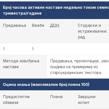
Број часова активне наставе недељно током семе
триместра/године
Предавања
Вежбе
ДОН
Студијски и
истраживачки
рад
1
1
Методе извођења
Предавања, презентације, ув
наставе
градива на примерима из
староукрајинских текстова.
Оцена знања (максимални број поена 100)
Предиспитне
Поена
Завршни
обавезе
испит