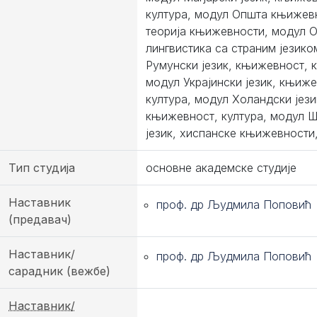
култура, модул Општа књижев
теорија књижевности, модул 
лингвистика са страним језико
Румунски језик, књижевност, к
модул Украјински језик, књиже
култура, модул Холандски јези
књижевност, култура, модул 
језик, хиспанске књижевности,
Тип студија
основне академске студије
Наставник
проф. др Људмила Поповић
(предавач)
Наставник/
проф. др Људмила Поповић
сарадник (вежбе)
Наставник/