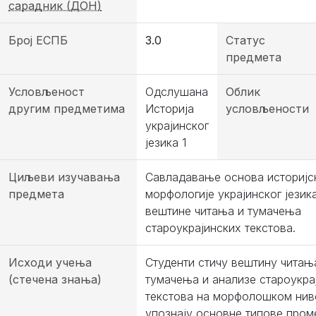
сарадник (ДОН)
Број ЕСПБ
3.0
Статус
предмета
Условљеност
Одслушана
Облик
другим предметима
Историја
условљености
украјинског
језика 1
Циљеви изучавања
Савладавање основа историјс
предмета
морфологије украјинског језик
вештине читања и тумачења
староукрајинских текстова.
Исходи учења
Студенти стичу вештину читањ
(стечена знања)
тумачења и анализе староукра
текстова на морфолошком нив
упознају основне типове пром