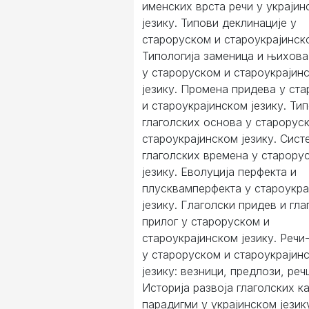
именских врста речи у украјин
језику. Типови деклинације у
староруском и староукрајинско
Типологија заменица и њихов
у староруском и староукрајин
језику. Промена придева у ст
и староукрајинском језику. Ти
глаголских основа у старорус
староукрајинском језику. Сист
глаголских времена у старору
језику. Еволуција перфекта и
плусквамперфекта у староукра
језику. Глаголски придев и гла
прилог у староруском и
староукрајинском језику. Реч
у староруском и староукрајин
језику: везници, предлози, реч
Историја развоја глаголских ка
парадигми у украјинском јези