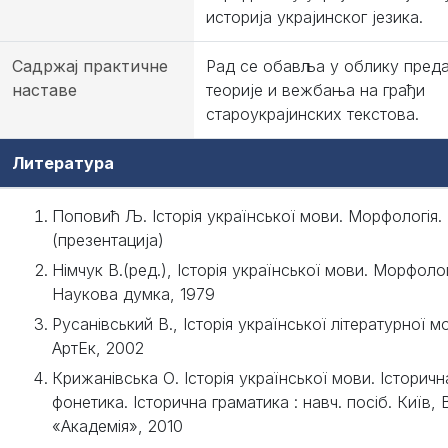
историја украјинског језика.
Садржај практичне
Рад се обавља у облику пред
наставе
теорије и вежбања на грађи
староукрајинских текстова.
Литература
Поповић Љ. Історія української мови. Морфологія.
(презентација)
Німчук В.(ред.), Історія української мови. Морфолог
Наукова думка, 1979
Русанівський В., Історія української літературної м
АртЕк, 2002
Крижанівська О. Історія української мови. Історичн
фонетика. Історична граматика : навч. посіб. Київ, 
«Академія», 2010