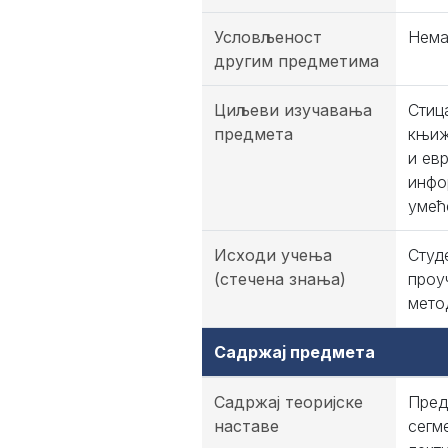
Условљеност
Нема
другим предметима
Циљеви изучавања
Стиц
предмета
књиж
и ев
инфо
умећ
Исходи учења
Студ
(стечена знања)
проу
мето
Садржај предмета
Садржај теоријске
Прeд
наставе
сeгм