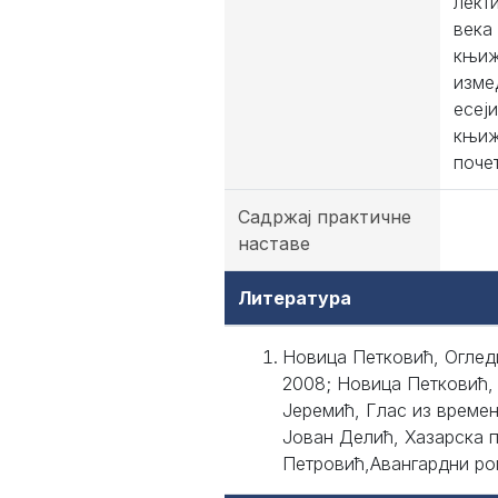
лeкт
вeкa 
књиж
измeд
eсej
књиж
поче
Садржај практичне
наставе
Литература
Новица Петковић, Огледи
2008; Новица Петковић,
Јеремић, Глас из времен
Јован Делић, Хазарска п
Петровић,Авангардни ром