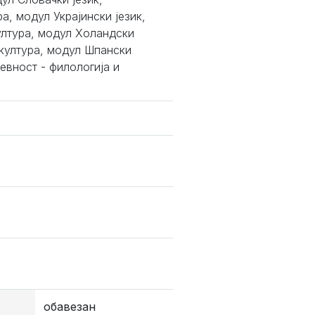
а, модул Украјински језик,
ултура, модул Холандски
 култура, модул Шпански
евност - филологија и
обавезан