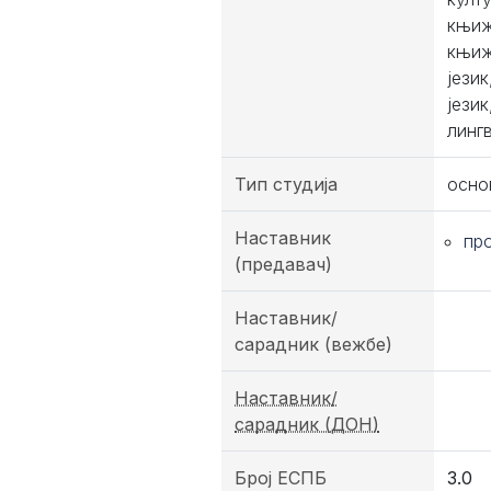
књиж
књиж
јези
јези
линг
Тип студија
осно
Наставник
пр
(предавач)
Наставник/
сарадник (вежбе)
Наставник/
сарадник (ДОН)
Број ЕСПБ
3.0