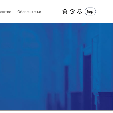
ћир
ваштво
Обавештења