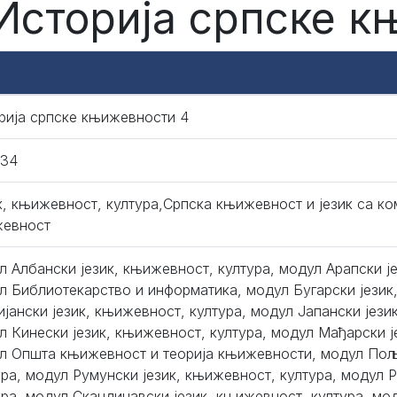
 Историја српске 
рија српске књижевности 4
134
к, књижевност, култура,Српска књижевност и језик са ко
евност
л Албански језик, књижевност, култура, модул Арапски ј
л Библиотекарство и информатика, модул Бугарски језик
ијански језик, књижевност, култура, модул Јапански јези
л Кинески језик, књижевност, култура, модул Мађарски ј
л Општа књижевност и теорија књижевности, модул Пољ
ура, модул Румунски језик, књижевност, култура, модул Р
ура, модул Скандинавски језик, књижевност, култура, мод