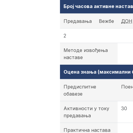
Број часова активне наст
Предавања
Вежбе
ДОН
2
Методе извођења
наставе
Оцена знања (максимални б
Предиспитне
Пое
обавезе
Активности у току
30
предавања
Практична настава