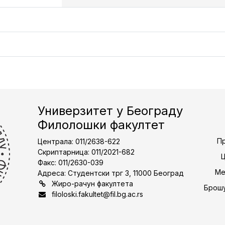
Универзитет у Београду
Филолошки факултет
Пр
Централа: 011/2638-622
Скриптарница: 011/2021-682
Факс: 011/2630-039
Ме
Адреса: Студентски трг 3, 11000 Београд
Жиро-рачун факултета
Брошу
filoloski.fakultet@fil.bg.ac.rs