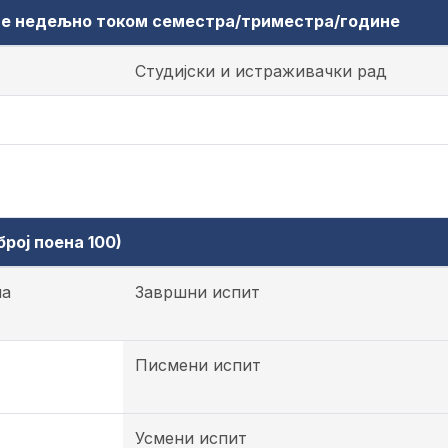
аве недељно током семестра/триместра/године
Студијски и истраживачки рад
рој поена 100)
на
Завршни испит
Писмени испит
Усмени испит