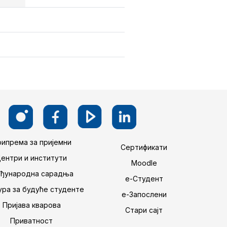
ипрема за пријемни
Сертификати
Центри и институти
Moodle
ђународна сарадња
е-Студент
ра за будуће студенте
е-Запослени
Пријава кварова
Стари сајт
Приватност