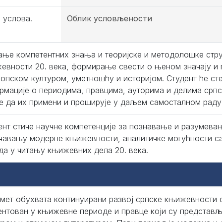
 услова.
Облик условљености
ање компетентних знања и теоријске и методолошке стру
евности 20. века, формирање свести о њеном значају и
ропском културом, уметношћу и историјом. Студент ће ст
рмације о периодима, правцима, ауторима и делима српс
е да их примени и проширује у даљем самосталном раду
ент стиче научне компетенције за познавање и разумева
чавању модерне књижевности, аналитичке могућности с
да у читању књижевних дела 20. века.
мeт oбухвaтa кoнтинуирaни рaзвoj српскe књижeвнoсти o
eнтoвaн у књижeвнe пeриoдe и прaвцe кojи су прeдстaвљe