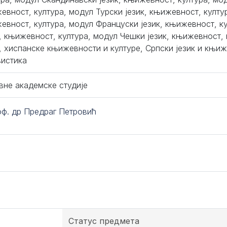
евност, култура, модул Турски језик, књижевност, култур
евност, култура, модул Француски језик, књижевност, к
к, књижевност, култура, модул Чешки језик, књижевност,
к, хиспанске књижевности и културе, Српски језик и књиж
вистика
вне академске студије
оф. др Предраг Петровић
Статус предмета