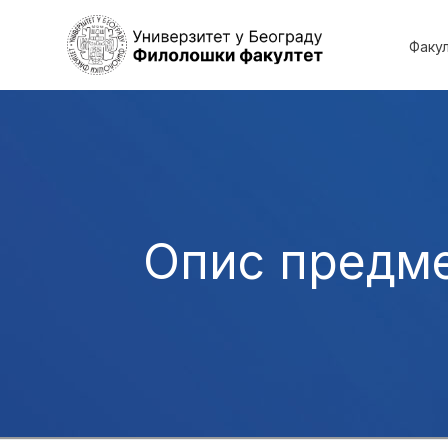
Факу
Опис предм