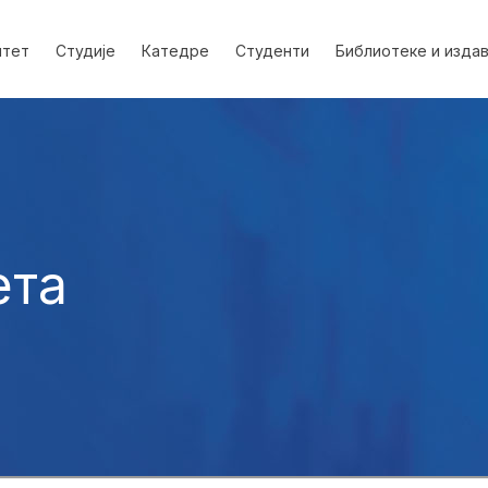
лтет
Студије
Катедре
Студенти
Библиотеке и изда
ета