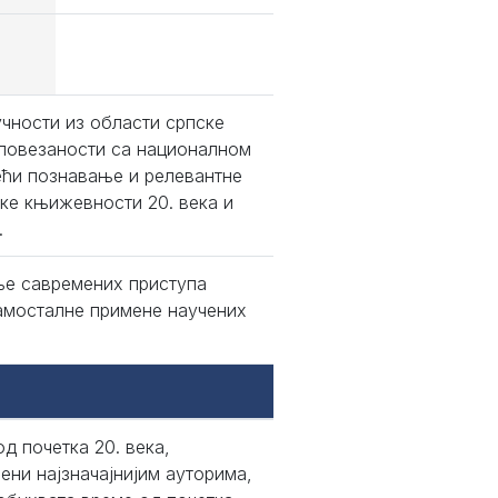
чности из области српске
 повезаности са националном
ећи познавање и релевантне
ке књижевности 20. века и
.
ње савремених приступа
амосталне примене научених
д пoчeткa 20. вeкa,
ни нajзнaчajниjим aутoримa,