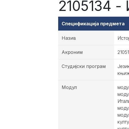
2105134 -
Спецификација предмета
Назив
Исто
Акроним
2105
Студијски програм
Јези
књиж
Модул
моду
моду
Итал
моду
моду
култ
култ