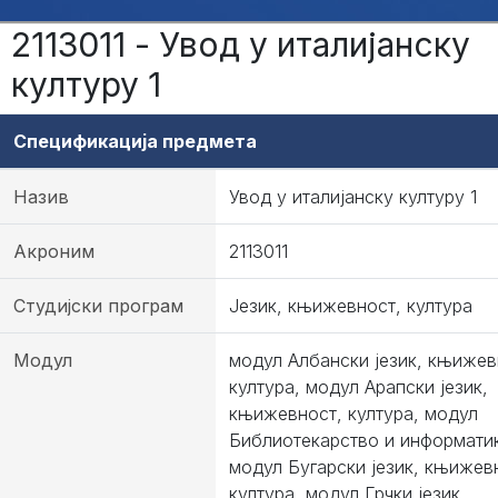
2113011 - Увод у италијанску
културу 1
Спецификација предмета
Назив
Увод у италијанску културу 1
Акроним
2113011
Студијски програм
Језик, књижевност, култура
Модул
модул Албански језик, књижев
култура, модул Арапски језик,
књижевност, култура, модул
Библиотекарство и информати
модул Бугарски језик, књижев
култура, модул Грчки језик,