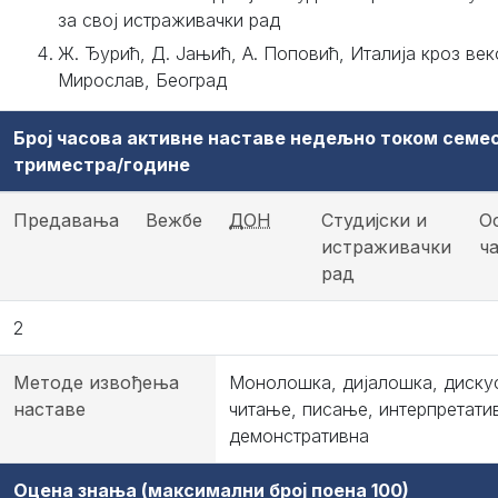
за свој истраживачки рад
Ж. Ђурић, Д. Јањић, А. Поповић, Италија кроз век
Мирослав, Београд
Број часова активне наставе недељно током семе
триместра/године
Предавања
Вежбе
ДОН
Студијски и
О
истраживачки
ч
рад
2
Методе извођења
Монолошка, дијалошка, дискус
наставе
читање, писање, интерпретати
демонстративна
Оцена знања (максимални број поена 100)