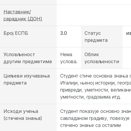
Наставник/
сарадник (ДОН)
Број ЕСПБ
3.0
Статус
и
предмета
Условљеност
Нема
Облик
другим предметима
услова.
условљености
Циљеви изучавања
Студент стиче основна знања 
предмета
Италији, њеној историји, геогр
привреди, уметности, великан
уметности, градовима итд.
Исходи учења
Студент показује основно зна
(стечена знања)
савладаном градиву, повезује
стечено знање са осталим