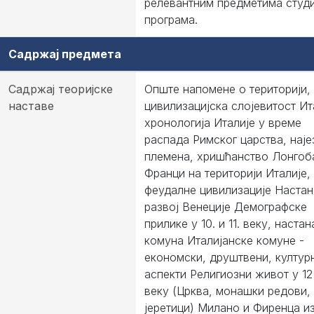
релевантним предметима студи
програма.
Садржај предмета
Садржај теоријске
Опште напомене о територији,
наставе
цивилизацијска слојевитост Ит
хронологија Италије у време
распада Римског царства, наје
племена, хришћанство Лонгоб
Франци на територији Италије,
феудалне цивилизације Настан
развој Венеције Демографске
прилике у 10. и 11. веку, настан
комуна Италијанске комуне -
економски, друштвени, култур
аспекти Религиозни живот у 12 
веку (Црква, монашки редови,
јеретици) Милано и Фиренца и