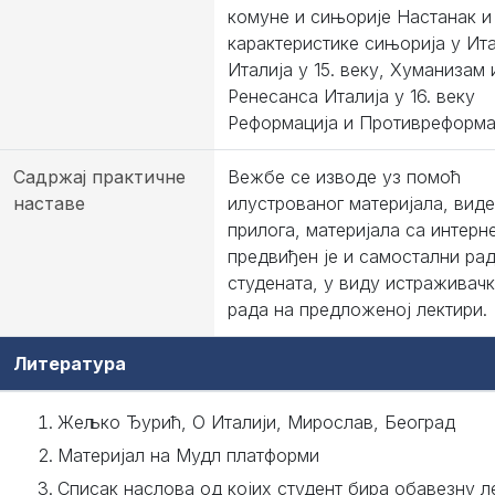
комуне и сињорије Настанак и
карактеристике сињорија у Ита
Италија у 15. веку, Хуманизам 
Ренесанса Италија у 16. веку
Реформација и Противреформа
Садржај практичне
Вежбе се изводе уз помоћ
наставе
илустрованог материјала, вид
прилога, материјала са интерне
предвиђен је и самостални ра
студената, у виду истраживачк
рада на предложеној лектири.
Литература
Жељко Ђурић, О Италији, Мирослав, Београд
Материјал на Мудл платформи
Списак наслова од којих студент бира обавезну л