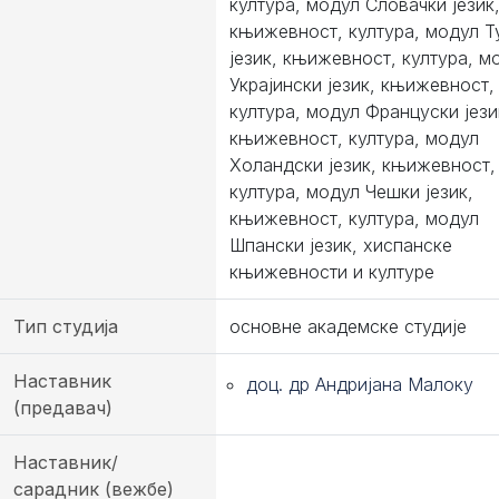
култура, модул Словачки језик
књижевност, култура, модул Т
језик, књижевност, култура, м
Украјински језик, књижевност,
култура, модул Француски јези
књижевност, култура, модул
Холандски језик, књижевност,
култура, модул Чешки језик,
књижевност, култура, модул
Шпански језик, хиспанске
књижевности и културе
Тип студија
основне академске студије
Наставник
доц. др Андријана Малоку
(предавач)
Наставник/
сарадник (вежбе)