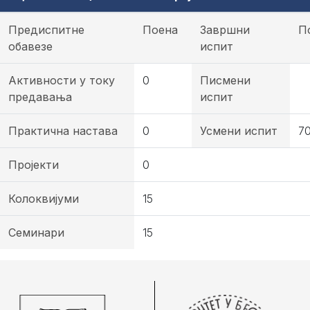
Предиспитне
Поена
Завршни
П
обавезе
испит
Активности у току
0
Писмени
предавања
испит
Практична настава
0
Усмени испит
7
Пројекти
0
Колоквијуми
15
Семинари
15