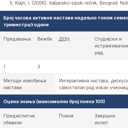
Klajn, I. (2006). Italijansko-srpski rečnik. Beograd: Noli
Број часова активне наставе недељно током семе
триместра/године
Предавања
Вежбе
ДОН
Студијски и
истраживачки
рад
1
3
Методе извођења
Интерактивна настава, дискуси
наставе
самосталан рад изван учиониц
Оцена знања (максимални број поена 100)
Предиспитне
Поена
Завршни
обавезе
испит