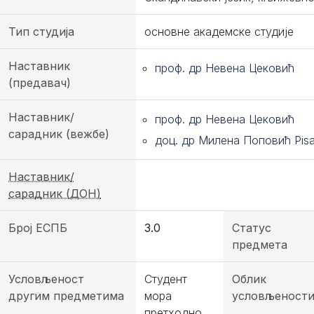
Тип студија
основне академске студије
Наставник
проф. др Невена Цековић
(предавач)
Наставник/
проф. др Невена Цековић
сарадник (вежбе)
доц. др Милена Поповић Pisar
Наставник/
сарадник (ДОН)
Број ЕСПБ
3.0
Статус
предмета
Условљеност
Студент
Облик
другим предметима
мора
условљеност
претходно