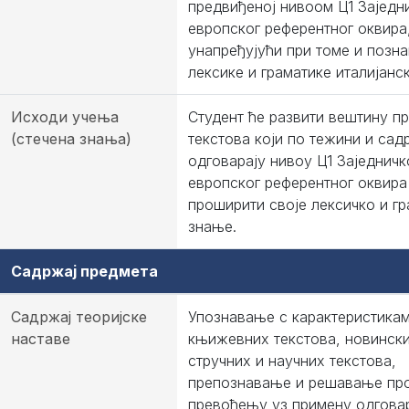
предвиђеној нивоом Ц1 Заједн
европског референтног оквира
унапређујући при томе и позн
лексике и граматике италијанск
Исходи учења
Студент ће развити вештину п
(стечена знања)
текстова који по тежини и сад
одговарају нивоу Ц1 Заједничк
европског референтног оквира
проширити своје лексичко и г
знање.
Садржај предмета
Садржај теоријске
Упознавање с карактеристикам
наставе
књижевних текстова, новински
стручних и научних текстова,
препознавање и решавање пр
превођењу уз примену одгова