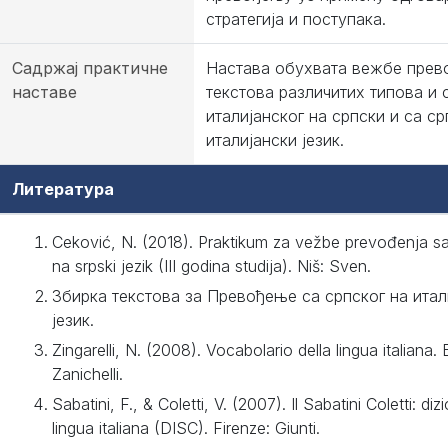
стратегија и поступака.
Садржај практичне
Настава обухвата вежбе пре
наставе
текстова различитих типова и 
италијанског на српски и са ср
италијански језик.
Литература
Ceković, N. (2018). Praktikum za vežbe prevođenja sa 
na srpski jezik (III godina studija). Niš: Sven.
Збирка текстова за Превођење са српског на итал
језик.
Zingarelli, N. (2008). Vocabolario della lingua italiana.
Zanichelli.
Sabatini, F., & Coletti, V. (2007). Il Sabatini Coletti: diz
lingua italiana (DISC). Firenze: Giunti.