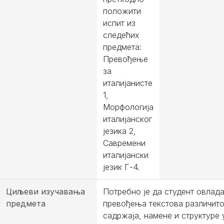
положити
испит из
следећих
предмета:
Превођење
за
италијанисте
1,
Морфологија
италијанског
језика 2,
Савремени
италијански
језик Г-4.
Циљеви изучавања
Потребно је да студент овлад
предмета
превођења текстова различито
садржаја, намене и структуре 