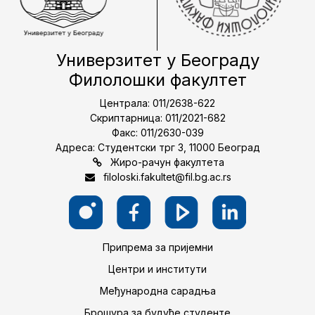
Универзитет у Београду
Филолошки факултет
Централа: 011/2638-622
Скриптарница: 011/2021-682
Факс: 011/2630-039
Адреса: Студентски трг 3, 11000 Београд
Жиро-рачун факултета
filoloski.fakultet@fil.bg.ac.rs
Припрема за пријемни
Центри и институти
Међународна сарадња
Брошура за будуће студенте