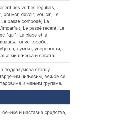
résent des verbes réguliers;
r, pouvor, devoir, vouloir; Le
fs; Le passé composé; La
L'imparfait; Le passé récent; Le
ec "qui"; La place et la
ажавања: опис (особе,
чуђења, сумње, уверености,
авање мишљења и савета.
ја подразумева сталну
 утврђеним циљевим; вежбе се
 паровима и мањим групама.
џбенике и наставна средства,