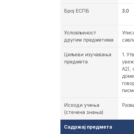
Број ЕСПБ
3.0
Условљеност
Упис
другим предметима
савл
Циљеви изучавања
1. У
предмета
увеж
А2),
доме
гово
писм
Исходи учења
Разв
(стечена знања)
Садржај предмета