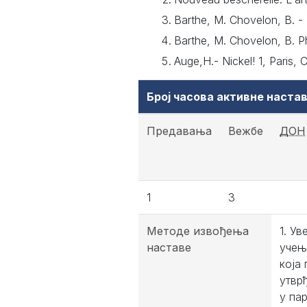
Barthe, M. Chovelon, B. - 
Barthe, M. Chovelon, B. Ph
Auge,H.- Nickel! 1, Paris, C
Број часова активне наст
Предавања
Вежбе
ДОН
1
3
Методе извођења
1. У
наставе
учењ
која
утвр
у па