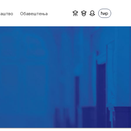
ћир
ваштво
Обавештења