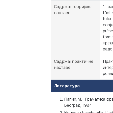
Садржај теоријске
1.Гра
наставе
L'int
futur
conju
prése
form
пред
радо
Садржај практичне
Прак
наставе
инте
реал
Литература
Папић,М.- Граматика фра
Београд, 1984
Nouveau bescherelle. L'art