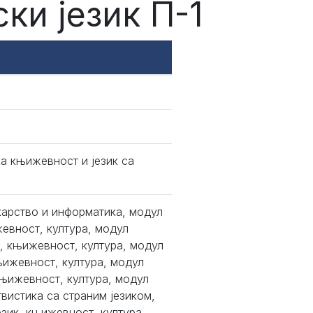
ки језик П-1
а књижевност и језик са
карство и информатика, модул
жевност, култура, модул
к, књижевност, култура, модул
њижевност, култура, модул
књижевност, култура, модул
истика са страним језиком,
зик, књижевност, култура,