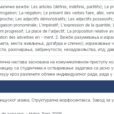
матичке вежбе: Les articles (définis, indéfinis, partitifs); Le p
errogation; La négation; Le présent des verbes faire, aller, veni
 proche; Les adjectifs démonstratifs; Les adjectifs possessi
gaison pronominale; L'impératif; L'expression de la quantité; 
nt progressif; La place de l'adjectif; La proposition relative av
ation des adverbes en - ment. 2. Вежбе разумевања и изр
мета, места живљења, догађаја и слично); изражавање 
сти, разочарања, забринутости, незадовољства, итд; д
тична настава заснована на комуникативном приступу ко
ракцију са студентима и остваривање задатака са јасно
изују кроз различите облике индивидуалног рада, рада у
нцуског језика. Структурална морфосинтакса. Завод за у
 de conjuger. - Hatier. Paris 2006