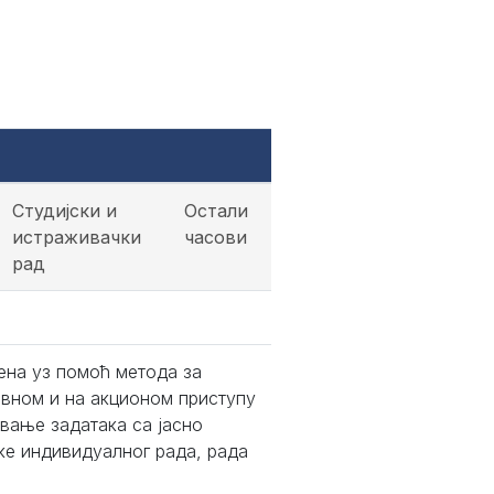
Студијски и
Остали
истраживачки
часови
рад
на уз помоћ метода за
ивном и на акционом приступу
ивање задатака са јасно
ке индивидуалног рада, рада