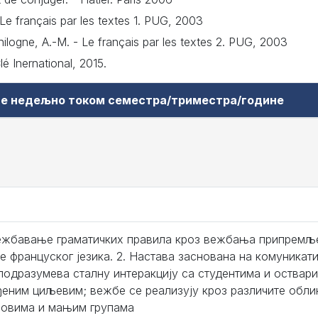
Le français par les textes 1. PUG, 2003
ilogne, A.-M. - Le français par les textes 2. PUG, 2003
lé Inernational, 2015.
аве недељно током семестра/триместра/године
вежбавање граматичких правила кроз вежбања припремље
е француског језика. 2. Настава заснована на комуникат
 подразумева сталну интеракцију са студентима и оствар
ђеним циљевим; вежбе се реализују кроз различите обли
ровима и мањим групама