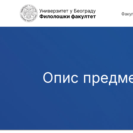
Факу
Опис предм