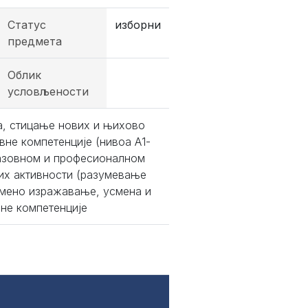
Статус
изборни
предмета
Облик
условљености
ка, стицање нових и њихово
вне компетенције (нивоа А1-
разовном и професионалном
ких активности (разумевање
смено изражавање, усмена и
вне компетенције