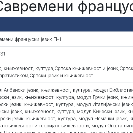
 Савремени францус
емени француски језик П-1
331
к, књижевност, култура,Српска књижевност и језик,Српск
аратистиком,Српски језик и књижевност
л Албански језик, књижевност, култура, модул Библиоте
рски језик, књижевност, култура, модул Грчки језик, књи
ески језик, књижевност, култура, модул Италијански јези
нски језик, књижевност, култура, модул Кинески језик, к
рски језик, књижевност, култура, модул Немачки језик, 
а књижевност и теорија књижевности, модул Општа лингв
л Пољски језик, књижевност, култура, модул Румунски је