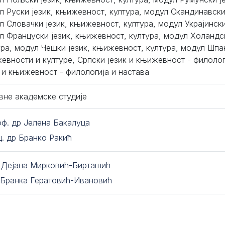
л Руски језик, књижевност, култура, модул Скандинавски
л Словачки језик, књижевност, култура, модул Украјински
л Француски језик, књижевност, култура, модул Холандс
ура, модул Чешки језик, књижевност, култура, модул Шпан
евности и културе, Српски језик и књижевност - филолог
к и књижевност - филологија и настава
вне академске студије
оф. др Јелена Бакалуца
ц. др Бранко Ракић
. Дејана Мирковић-Бирташић
 Бранка Гератовић-Ивановић