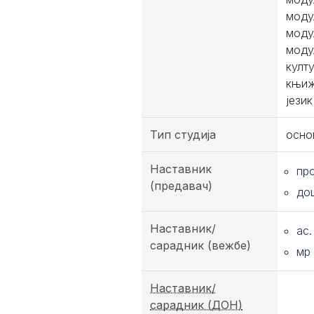
моду
моду
моду
култ
књиж
јези
Тип студија
осно
Наставник
пр
(предавач)
до
Наставник/
ас
сарадник (вежбе)
мр
Наставник/
сарадник (ДОН)