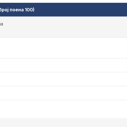
рој поена 100)
на