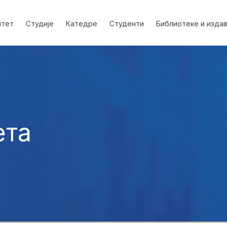
лтет
Студије
Катедре
Студенти
Библиотеке и изда
ета