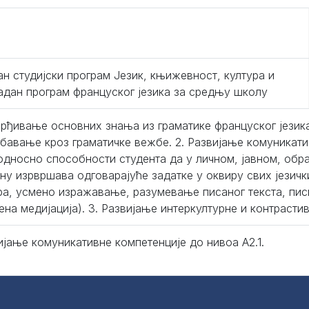
ан студијски програм Језик, књижевност, култура и
адан програм француског језика за средњу школу
тврђивање основних знања из граматике француског јези
бавање кроз граматичке вежбе. 2. Развијање комуникати
 односно способности студента да у личном, јавном, об
ну изрвршава одговарајуће задатке у оквиру свих језич
ра, усмено изражавање, разумевање писаног текста, пи
ена медијација). 3. Развијање интеркултурне и контрасти
ијање комуникативне компетенције до нивоа А2.1.