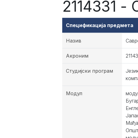
2114331 -
Спецификација предмета
Назив
Савр
Акроним
2114
Студијски програм
Јези
комп
Модул
моду
Буга
Енгл
Јапа
Мађа
Општ
моду