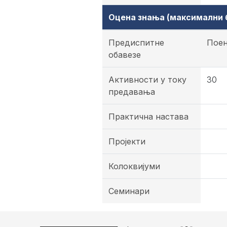
Оцена знања (максимални б
Предиспитне
Пое
обавезе
Активности у току
30
предавања
Практична настава
Пројекти
Колоквијуми
Семинари