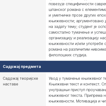
повезује специфичности савре
шпанског романа с елементима
и уметничке прозе других епо
књижевности; аргументовано д
на задату тему; студент је ос
самостално тумачење и успеш
организацију и реализацију на
књижевности и/или употребе 
романа на различитим нивоим
филолошких студија.
Садржај предмета
Садржај теоријске
Увод у тумачење књижевног те
наставе
Kњижевни текст и контекст. 
унутрашњи приступ проучава
књижевног текста. Припрема н
књижевности. Мотивација и чи