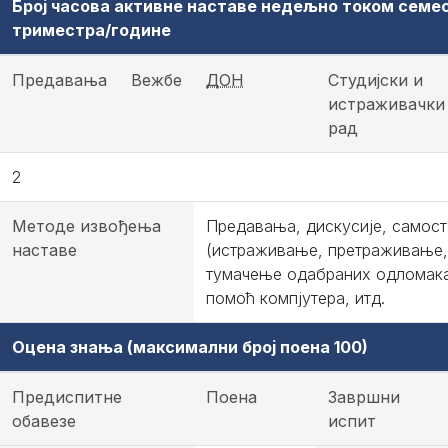
Број часова активне наставе недељно током семе
триместра/године
Предавања
Вежбе
ДОН
Студијски и
истраживачки
рад
2
Методе извођења
Предавања, дискусије, самост
наставе
(истраживање, претраживање, 
тумачење одабраних одломака
помоћ компјутера, итд.
Оцена знања (максимални број поена 100)
Предиспитне
Поена
Завршни
обавезе
испит