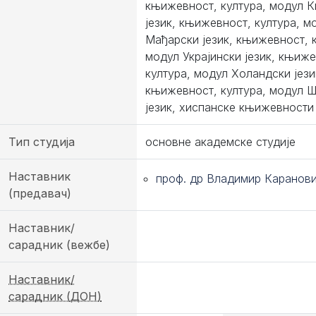
књижевност, култура, модул К
језик, књижевност, култура, м
Мађарски језик, књижевност, к
модул Украјински језик, књиже
култура, модул Холандски јези
књижевност, култура, модул 
језик, хиспанске књижевности 
Тип студија
основне академске студије
Наставник
проф. др Владимир Каранов
(предавач)
Наставник/
сарадник (вежбе)
Наставник/
сарадник (ДОН)