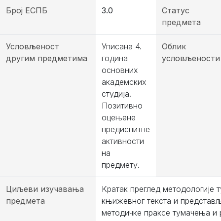
Број ЕСПБ
3.0
Статус
предмета
Условљеност
Уписана 4.
Облик
другим предметима
година
условљености
основних
академских
студија.
Позитивно
оцењене
предиспитне
активности
на
предмету.
Циљеви изучавања
Kратак преглед методологије 
предмета
књижевног текста и предста
методичке праксе тумачења и 