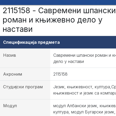
2115158 - Савремени шпански
роман и књижевно дело у
настави
Спецификација предмета
Назив
Савремени шпански роман и 
дело у настави
Акроним
2115158
Студијски програм
Језик, књижевност, култура,С
књижевност и језик са компар
Модул
модул Албански језик, књижев
култура, модул Бугарски језик,