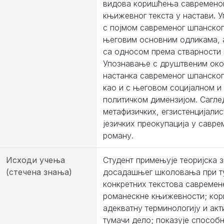
видова коришћења савремено
књижевног текста у настави. 
с појмом савременог шпанског
његовим основним одликама, 
са односом према стварности и
Упознавање с друштвеним ок
настанка савременог шпанског
као и с његовом социјалном и
политичком димензијом. Сагл
метафизичких, егзистенцијалис
језичких преокупација у савр
роману.
Исходи учења
Студент примењује теоријска 
(стечена знања)
досадашњег школовања при 
конкретних текстова савремен
романескне књижевности; кор
адекватну терминологију и акт
тумачи дело; показује способ