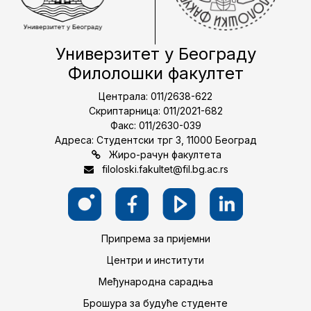
Универзитет у Београду
Филолошки факултет
Централа: 011/2638-622
Скриптарница: 011/2021-682
Факс: 011/2630-039
Адреса: Студентски трг 3, 11000 Београд
Жиро-рачун факултета
filoloski.fakultet@fil.bg.ac.rs
Припрема за пријемни
Центри и институти
Међународна сарадња
Брошура за будуће студенте