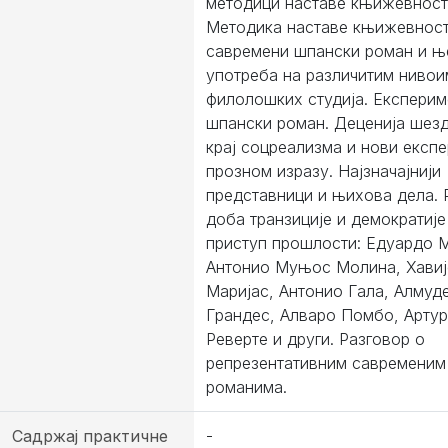
методици наставе књижевност
Методика наставе књижевност
савремени шпански роман и њ
употреба на различитим нивои
филолошких студија. Експерим
шпански роман. Деценија шезд
крај соцреализма и нови експ
прозном изразу. Најзначајнији
представници и њихова дела. 
доба транзиције и демократије
приступ прошлости: Едуардо 
Антонио Муњос Молина, Хавиј
Маријас, Антонио Гала, Алмуд
Грандес, Алваро Помбо, Арту
Реверте и други. Разговор о
репрезентативним савременим
романима.
Садржај практичне
-