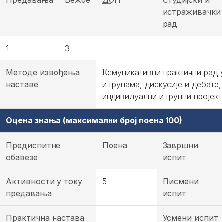
Предавања
Вежбе
ДОН
Студијски и
истраживачки
рад
1
3
Методе извођења
Комуникативни практични рад 
наставе
и групама, дискусије и дебате,
индивидуални и групни пројект
Оцена знања (максимални број поена 100)
Предиспитне
Поена
Завршни
обавезе
испит
Активности у току
5
Писмени
предавања
испит
Практична настава
Усмени испит