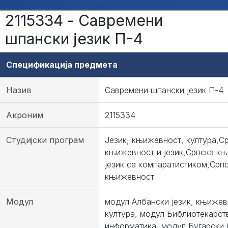
2115334 - Савремени
шпански језик П-4
Спецификација предмета
Назив
Савремени шпански језик П-4
Акроним
2115334
Студијски програм
Језик, књижевност, култура,С
књижевност и језик,Српска к
језик са компаратистиком,Српс
књижевност
Модул
модул Албански језик, књижев
култура, модул Библиотекарст
информатика, модул Бугарски ј