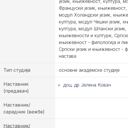
језик, књижевност, култура, м
Француски језик, књижевност, 
модул Холандски језик, књиже
култура, модул Чешки језик, 
култура, модул Шпански језик,
књижевности и културе, Српски
књижевност - филологија и лин
Српски језик и књижевност - ф
настава
Тип студија
основне академске студије
Наставник
доц. др Јелена Ковач
(предавач)
Наставник/
сарадник (вежбе)
Наставник/