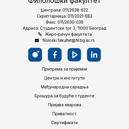
Филолошки факултет
Централа: 011/2638-622
Скриптарница: 011/2021-682
Факс: 011/2630-039
Адреса: Студентски трг 3, 11000 Београд
Жиро-рачун факултета
filoloski.fakultet@fil.bg.ac.rs
Припрема за пријемни
Центри и институти
Међународна сарадња
Брошура за будуће студенте
Пријава кварова
Приватност
Сертификати