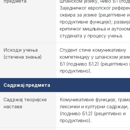
предмета
шпанском језику, ниво Б1 (под
Заједничког европског рефере
оквира за језике (рецептивне и
продуктивне функције); развиј
критичког мишљења и аутоном
студената у процесу учења.
Исходи учења
Студент стиче комуникативну
(стечена знања)
компетенцију у шпанском јези
Б1 (подниво Б1.2) (рецептивнo 
продуктивно).
Садржај предмета
Садржај теоријске
Комуникативне функције, грама
наставе
лексички и културни садржаји,
(подниво Б1.2) (рецептивнo и
продуктивно).