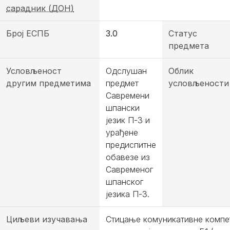
сарадник (ДОН)
Број ЕСПБ
3.0
Статус
предмета
Условљеност
Одслушан
Облик
другим предметима
предмет
условљености
Савремени
шпански
језик П-3 и
урађене
предиспитне
обавезе из
Савременог
шпанског
језика П-3.
Циљеви изучавања
Стицање комуникативне компет