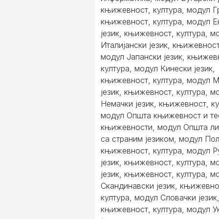
књижевност, култура, модул Гр
књижевност, култура, модул Е
језик, књижевност, култура, м
Италијански језик, књижевност
модул Јапански језик, књижев
култура, модул Кинески језик,
књижевност, култура, модул 
језик, књижевност, култура, м
Немачки језик, књижевност, ку
модул Општа књижевност и те
књижевности, модул Општа ли
са страним језиком, модул Пољ
књижевност, култура, модул 
језик, књижевност, култура, м
језик, књижевност, култура, м
Скандинавски језик, књижевно
култура, модул Словачки језик
књижевност, култура, модул У