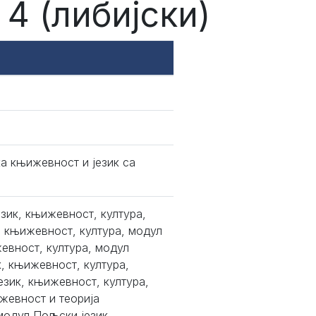
4 (либијски)
а књижевност и језик са
език, књижевност, култура,
, књижевност, култура, модул
жевност, култура, модул
к, књижевност, култура,
език, књижевност, култура,
жевност и теорија
модул Пољски језик,