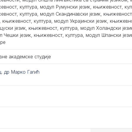
евност, култура, модул Румунски језик, књижевност, култ
евност, култура, модул Скандинавски језик, књижевност
к, књижевност, култура, модул Украјински језик, књижевн
цуски језик, књижевност, култура, модул Холандски јези
л Чешки језик, књижевност, култура, модул Шпански јез
уре
вне академске студије
ц. др Марко Гагић