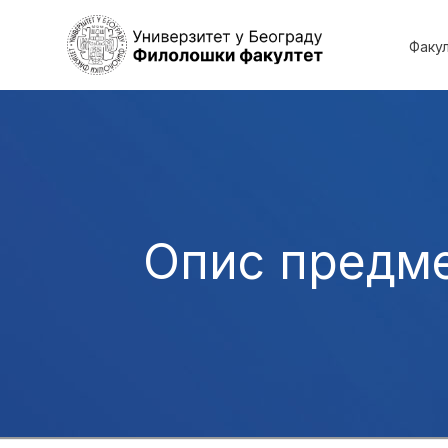
Факу
Опис предм