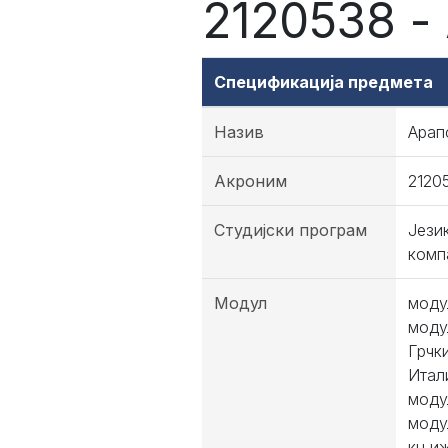
2120538 -
Спецификација предмета
Назив
Арап
Акроним
2120
Студијски програм
Јези
комп
Модул
моду
моду
Грчк
Итал
моду
моду
књиж