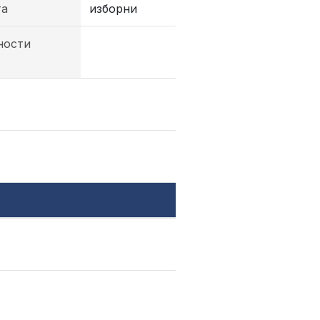
та
изборни
ности