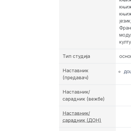
књиж
књиж
јези
Фран
моду
култ
Тип студија
осно
Наставник
до
(предавач)
Наставник/
сарадник (вежбе)
Наставник/
сарадник (ДОН)