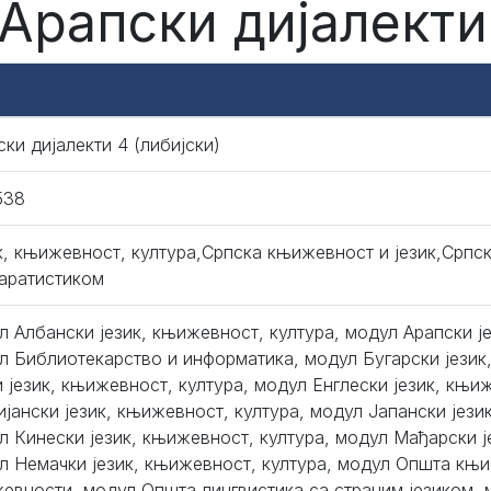
 Арапски дијалекти 
ски дијалекти 4 (либијски)
538
к, књижевност, култура,Српска књижевност и језик,Српск
аратистиком
л Албански језик, књижевност, култура, модул Арапски ј
л Библиотекарство и информатика, модул Бугарски језик
и језик, књижевност, култура, модул Енглески језик, књи
ијански језик, књижевност, култура, модул Јапански јези
л Кинески језик, књижевност, култура, модул Мађарски ј
л Немачки језик, књижевност, култура, модул Општа књи
евности, модул Општа лингвистика са страним језиком, 