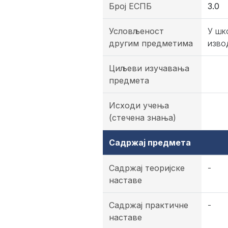
Број ЕСПБ
3.0
Условљеност
У шк
другим предметима
изво
Циљеви изучавања
предмета
Исходи учења
(стечена знања)
Садржај предмета
Садржај теоријске
-
наставе
Садржај практичне
-
наставе