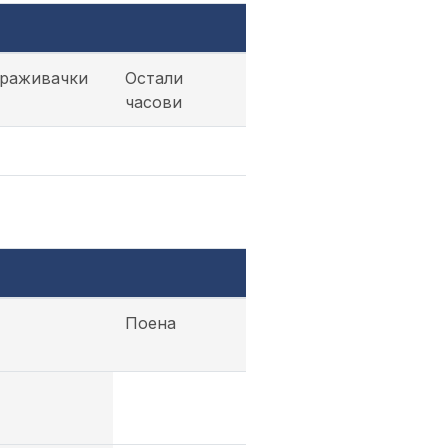
траживачки
Остали
часови
Поена