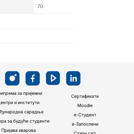
70
ипрема за пријемни
Сертификати
Центри и институти
Moodle
ђународна сарадња
е-Студент
ра за будуће студенте
е-Запослени
Пријава кварова
Стари сајт