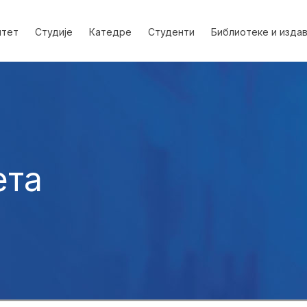
лтет
Студије
Катедре
Студенти
Библиотеке и изда
ета