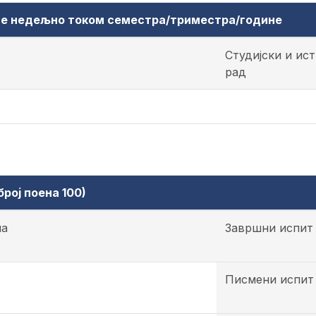
аве недељно током семестра/триместра/године
Студијски и ис
рад
рој поена 100)
на
Завршни испит
Писмени испит