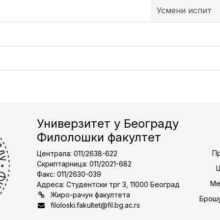
Усмени испит
Универзитет у Београду
Филолошки факултет
Пр
Централа: 011/2638-622
Скриптарница: 011/2021-682
Факс: 011/2630-039
Ме
Адреса: Студентски трг 3, 11000 Београд
Жиро-рачун факултета
Брошу
filoloski.fakultet@fil.bg.ac.rs