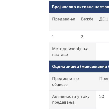
Број часова активне наст
Предавања
Вежбе
ДОН
1
3
Методе извођења
наставе
Оцена знања (максимални б
Предиспитне
Пое
обавезе
Активности у току
30
предавања