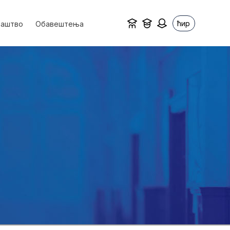
ћир
ваштво
Обавештења