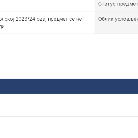
Статус предме
олској 2023/24 овај предмет се не
Облик условље
ди