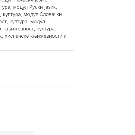
ура, модул Руски језик,
, култура, модул Словачки
ост, култура, модул
к, књижевност, култура,
ик, хиспанске књижевности и