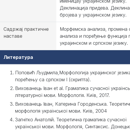
именицау украјинском језику.
Деклинација придева. Деклина
бројева у украјинском језику.
Садржај практичне
Морфемска анализа, промена 
наставе
анализа и поређење функција 
украјинском и српском језику.
Литература
Поповић Људмила,Морфологија украјинског језик
порећењу са српском І (скрипта).
Вихованець Iван et al. Граматика сучасної українсь
літературної мови. Морфологія. Київ, 2017.
Вихованець Iван, Катерина Городенська. Теоретич
морфологія української мови. Київ, 2004
Загнітко Анатолій. Теоретична граматика сучасної
української мови. Морфологія, Синтаксис. Донецьк