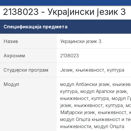
2138023 - Украјински језик 3
Спецификација предмета
Назив
Украјински језик 3
Акроним
2138023
Студијски програм
Језик, књижевност, култура
Модул
модул Албански језик, књижев
култура, модул Арапски језик,
књижевност, култура, модул Г
језик, књижевност, култура, м
Мађарски језик, књижевност, к
модул Општа књижевност и те
књижевности, модул Општа