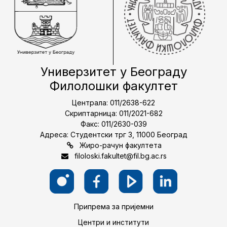
Универзитет у Београду
Филолошки факултет
Централа: 011/2638-622
Скриптарница: 011/2021-682
Факс: 011/2630-039
Адреса: Студентски трг 3, 11000 Београд
Жиро-рачун факултета
filoloski.fakultet@fil.bg.ac.rs
Припрема за пријемни
Центри и институти