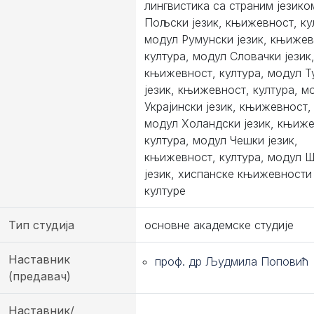
лингвистика са страним језико
Пољски језик, књижевност, ку
модул Румунски језик, књижев
култура, модул Словачки језик
књижевност, култура, модул Т
језик, књижевност, култура, м
Украјински језик, књижевност,
модул Холандски језик, књиже
култура, модул Чешки језик,
књижевност, култура, модул 
језик, хиспанске књижевности
културе
Тип студија
основне академске студије
Наставник
проф. др Људмила Поповић
(предавач)
Наставник/