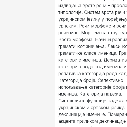
издвајања врсте речи – пробл
типологије. Систем врста речи 
украјинском језику у поређењу
српским. Речи-морфеме и речи
реченице. Морфемска структур
Врсте морфема. Начини реализ
граматичког значења. Лексичк
граматичке класе именица. Гр
категорије именица. Деривати
категорија рода код именица и
релативна категорија рода код
Категорија броја. Селективно
испољавање категорије броја 
именица. Категорија падежа.
Синтаксичке функције падежа 
украјинском и српском језику.
деклинације именице. Помера
акцента приликом деклинације