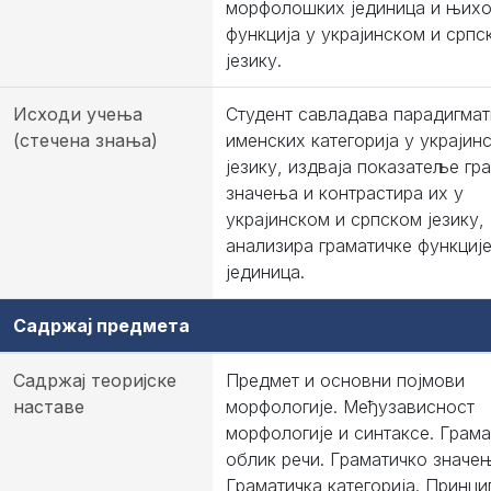
морфолошких јединица и њих
функција у украјинском и српс
језику.
Исходи учења
Студент савладава парадигмат
(стечена знања)
именских категорија у украјин
језику, издваја показатеље гр
значења и контрастира их у
украјинском и српском језику,
анализира граматичке функције
јединица.
Садржај предмета
Садржај теоријске
Предмет и основни појмови
наставе
морфологије. Међузависност
морфологије и синтаксе. Грама
облик речи. Граматичко значе
Граматичка категорија. Принци