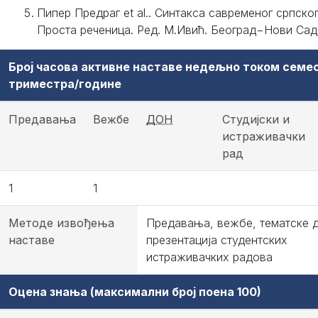
Пипер Предраг et al.. Синтакса савременог српског
Проста реченица. Ред. М.Ивић. Београд−Нови Сад
Број часова активне наставе недељно током семе
триместра/године
Предавања
Вежбе
ДОН
Студијски и
истраживачки
рад
1
1
Методе извођења
Предавања, вежбе, тематске д
наставе
презентација студентских
истраживачких радова
Оцена знања (максимални број поена 100)