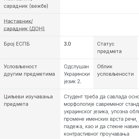
сарадник (вежбе)
Наставник/
сарадник (ДОН)
Број ЕСПБ
3.0
Статус
предмета
Условљеност
Одслушан
Облик
другим предметима
Украјински
условљености
језик 2.
Циљеви изучавања
Студент треба да савлада осн
предмета
морфологије савременог стан
украјинског језика, упозна обл
промене именских врста речи,
падежа, као и да стекне навик
контрастивног проучавања