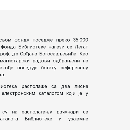
свом фонду поседује преко 35.000
 фонда Библиотеке налази се Легат
проф. др Срђана Богосављевића. Као
и магистарски радови одбрањени на
акође поседује богату референсну
ка.
лиотека располаже са два лисна
 електронским каталогом који је у
 су на располагању рачунари са
талога Библиотеке и узајамне