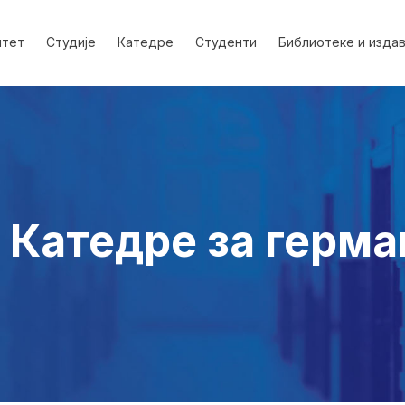
лтет
Студије
Катедре
Студенти
Библиотеке и изда
 Катедре за герм