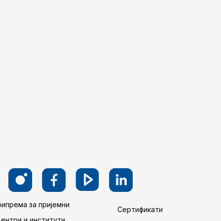
ипрема за пријемни
Сертификати
Центри и институти