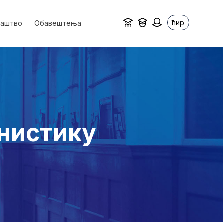
ћир
ваштво
Обавештења
анистику