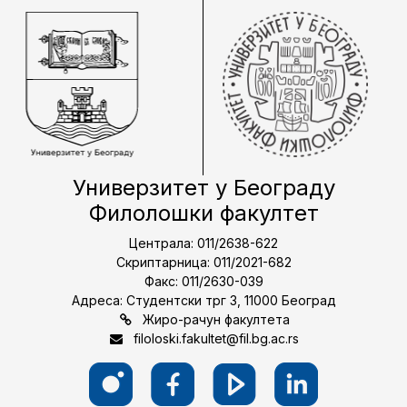
Универзитет у Београду
Филолошки факултет
Централа: 011/2638-622
Скриптарница: 011/2021-682
Факс: 011/2630-039
Адреса: Студентски трг 3, 11000 Београд
Жиро-рачун факултета
filoloski.fakultet@fil.bg.ac.rs