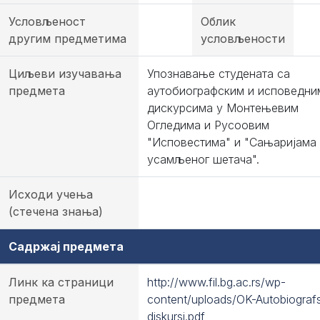
Условљеност
Облик
другим предметима
условљености
Циљеви изучавања
Упознавање студената са
предмета
аутобиографским и исповедни
дискурсима у Монтењевим
Огледима и Русоовим
"Исповестима" и "Сањаријама
усамљеног шетача".
Исходи учења
(стечена знања)
Садржај предмета
Линк ка страници
http://www.fil.bg.ac.rs/wp-
предмета
content/uploads/OK-Autobiografs
diskursi.pdf