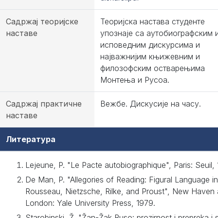
Садржај теоријске
Теоријска настава студенте
наставе
упознаје са аутобиографским 
исповедним дискурсима и
најважнијим књижевним и
филозофским остварењима
Монтења и Русоа.
Садржај практичне
Вежбе. Дискусије на часу.
наставе
Литература
Lejeune, P. "Le Pacte autobiographique", Paris: Seuil,
De Man, P. "Allegories of Reading: Figural Language in
Rousseau, Nietzsche, Rilke, and Proust", New Haven
London: Yale University Press, 1979.
Starobinski, Ž. "Žan-Žak Ruso: prozirnost i prepreka i