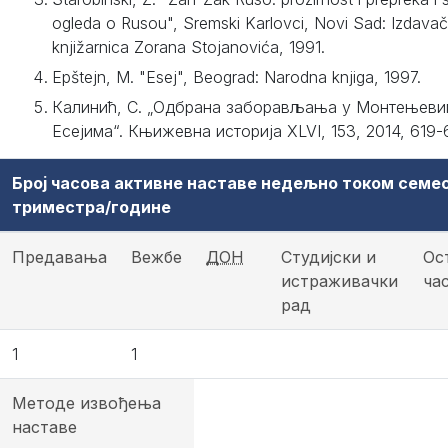
ogleda o Rusou", Sremski Karlovci, Novi Sad: Izdava
knjižarnica Zorana Stojanovića, 1991.
Epštejn, M. "Esej", Beograd: Narodna knjiga, 1997.
Калинић, С. „Одбрана заборављања у Монтењеви
Есејима“. Књижевна историја XLVI, 153, 2014, 619-
Број часова активне наставе недељно током семе
триместра/године
Предавања
Вежбе
ДОН
Студијски и
Ос
истраживачки
ча
рад
1
1
Методе извођења
наставе