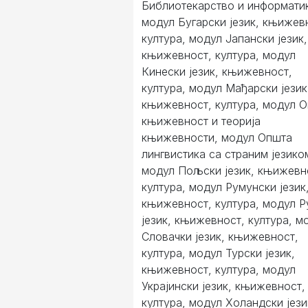
Библиотекарство и информати
модул Бугарски језик, књижев
култура, модул Јапански језик,
књижевност, култура, модул
Кинески језик, књижевност,
култура, модул Мађарски језик
књижевност, култура, модул 
књижевност и теорија
књижевности, модул Општа
лингвистика са страним језико
модул Пољски језик, књижевн
култура, модул Румунски језик
књижевност, култура, модул Р
језик, књижевност, култура, м
Словачки језик, књижевност,
култура, модул Турски језик,
књижевност, култура, модул
Украјински језик, књижевност,
култура, модул Холандски јези