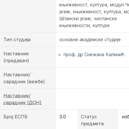
књижевност, култура, модул 
језик, књижевност, култура, м
Шпански језик, хиспанске
књижевности, културе
Тип студија
основне академске студије
Наставник
проф. др Снежана Калинић
(предавач)
Наставник/
сарадник (вежбе)
Наставник/
сарадник (ДОН)
Број ЕСПБ
3.0
Статус
из
предмета