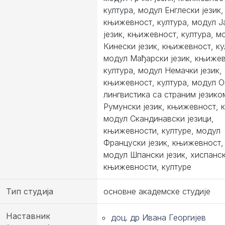
култура, модул Енглески језик,
књижевност, култура, модул Ј
језик, књижевност, култура, м
Кинески језик, књижевност, ку
модул Мађарски језик, књижев
култура, модул Немачки језик,
књижевност, култура, модул 
лингвистика са страним језико
Румунски језик, књижевност, к
модул Скандинавски језици,
књижевности, културе, модул
Француски језик, књижевност, 
модул Шпански језик, хиспанс
књижевности, културе
Тип студија
основне академске студије
Наставник
доц. др Ивана Георгијев