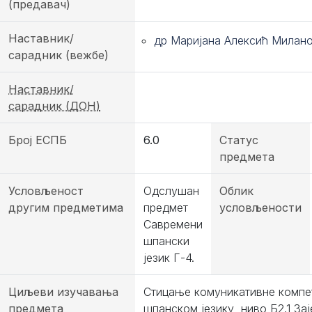
(предавач)
Наставник/
др Маријана Алексић Милан
сарадник (вежбе)
Наставник/
сарадник (ДОН)
Број ЕСПБ
6.0
Статус
предмета
Условљеност
Одслушан
Облик
другим предметима
предмет
условљености
Савремени
шпански
језик Г-4.
Циљеви изучавања
Стицање комуникативне компет
предмета
шпанском језику, ниво Б2.1 За