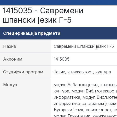
1415035 - Савремени
шпански језик Г-5
Спецификација предмета
Назив
Савремени шпански језик Г-5
Акроним
1415035
Студијски програм
Језик, књижевност, култура
Модул
модул Албански језик, књижев
култура, модул Библиотекарст
информатика, модул Библиоте
информатика са страним језик
Бугарски језик, књижевност, к
модул Грчки језик, књижевнос