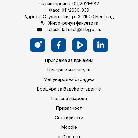
Скриптарница: 011/2021-682
Факс: 011/2630-039
Адреса: Студентски трг 3, 11000 Београд
Жиро-рачун факултета
filoloski.fakultet@fil.bg.ac.rs
Припрема за пријемни
Центри и институти
Међународна сарадња
Брошура за будуће студенте
Пријава кварова
Приватност
Сертификати
Moodle
е-Студент