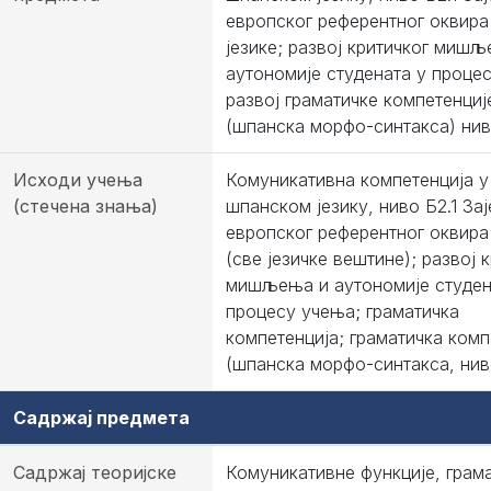
европског референтног оквира
језике; развој критичког миш
аутономије студената у проце
развој граматичке компетенциј
(шпанска морфо-синтакса) ниво
Исходи учења
Комуникативна компетенција у
(стечена знања)
шпанском језику, ниво Б2.1 За
европског референтног оквира 
(све језичке вештине); развој 
мишљења и аутономије студен
процесу учења; граматичка
компетенција; граматичка комп
(шпанска морфо-синтакса, ниво
Садржај предмета
Садржај теоријске
Комуникативне функције, грама