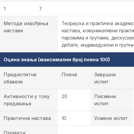
1
7
Методе извођења
Теоријска и практична академ
наставе
настава, комуникативни практи
паровима и групама, дискусије
дебате, индивидуални и групни
Оцена знања (максимални број поена 100)
Предиспитне
Поена
Завршни
обавезе
испит
Активности у току
20
Писмени
предавања
испит
Практична настава
10
Усмени испит
Пројекти