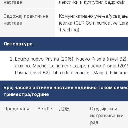
наставе
лексички и културни садржаји, 
Садржај практичне
Комуникативно учење/усвајањ
наставе
језика (CLT: Communicative La
Teaching).
Литература
Equipo nuevo Prisma (2015): Nuevo Prisma (nivel B2). 
alumno. Madrid: Edinumen; Equipo nuevo Prisma (201
Prisma (nivel B2). Libro de ejercicios. Madrid: Edinume
Број часова активне наставе недељно током семе
триместра/године
Предавања
Вежбе
ДОН
Студијски и
истраживачки
рад