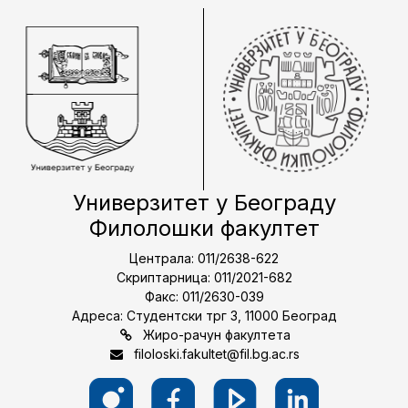
Универзитет у Београду
Филолошки факултет
Централа: 011/2638-622
Скриптарница: 011/2021-682
Факс: 011/2630-039
Адреса: Студентски трг 3, 11000 Београд
Жиро-рачун факултета
filoloski.fakultet@fil.bg.ac.rs