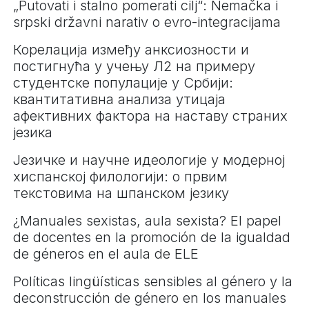
„Putovati i stalno pomerati cilj“: Nemačka i
srpski državni narativ o evro-integracijama
Корелација између анксиозности и
постигнућа у учењу Л2 на примеру
студентске популације у Србији:
квантитативна анализа утицаја
афективних фактора на наставу страних
језика
Језичке и научне идеологије у модерној
хиспанској филологији: о првим
текстовима на шпанском језику
¿Manuales sexistas, aula sexista? El papel
de docentes en la promoción de la igualdad
de géneros en el aula de ELE
Políticas lingüísticas sensibles al género y la
deconstrucción de género en los manuales