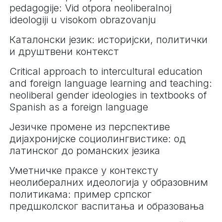
pedagogije: Vid otpora neoliberalnoj
ideologiji u visokom obrazovanju
Каталонски језик: историјски, политички
и друштвени контекст
Critical approach to intercultural education
and foreign language learning and teaching:
neoliberal gender ideologies in textbooks of
Spanish as a foreign language
Језичке промене из перспективе
дијахронијске социолингвистике: од
латинског до романских језика
Уметничке праксе у контексту
неолибералних идеологија у образовним
политикама: пример српског
предшколског васпитања и образовања