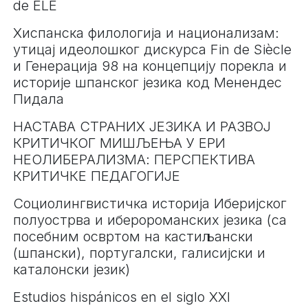
de ELE
Хиспанска филологија и национализам:
утицај идеолошког дискурса Fin de Siècle
и Генерација 98 на концепцију порекла и
историје шпанског језика код Менендес
Пидала
НАСТАВА СТРАНИХ ЈЕЗИКА И РАЗВОЈ
КРИТИЧКОГ МИШЉЕЊА У ЕРИ
НЕОЛИБЕРАЛИЗМА: ПЕРСПЕКТИВА
КРИТИЧКЕ ПЕДАГОГИЈЕ
Социолингвистичка историја Иберијског
полуострва и иберороманских језика (са
посебним освртом на кастиљански
(шпански), португалски, галисијски и
каталонски језик)
Estudios hispánicos en el siglo XXI