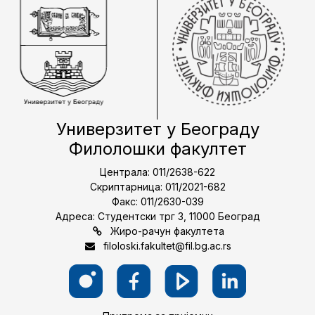
Универзитет у Београду
Филолошки факултет
Централа: 011/2638-622
Скриптарница: 011/2021-682
Факс: 011/2630-039
Адреса: Студентски трг 3, 11000 Београд
Жиро-рачун факултета
filoloski.fakultet@fil.bg.ac.rs