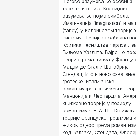
његово разумевање особина
талента и генија. Колриџово
разумевање појма симбола.
Имагинација (imagination) и ма
(fancy) у Колриџовом теоријс
систему. Шелијева одбрана пое
Критика песништва Чарлса Ла
Виљема Хазлита. Бајрон о поез
Теорије романтизма у Францус
Мадам де Стал и Шатобријан.
Стендал, Иго и ново схватање
гротеске. Италијанске
романтичарске књижевне теор
Манцонија и Леопардија. Амер
књижевне теорије у периоду
романтизма. Е. А. По. Књижев
теорије француског реализма 
њихов однос према романтиз
код Балзака, Стендала, Флобе