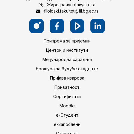
Жиро-рачун факултета
filoloski.fakultet@fil.bg.ac.rs
Припрема за пријемни
Центри и институти
Међународна сарадња
Брошура за будуће студенте
Пријава кварова
Приватност
Сертификати
Moodle
е-Студент
е-Запослени
Стари сајт