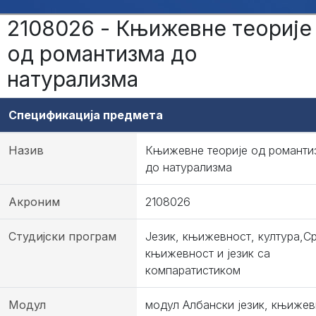
2108026 - Књижевне теорије
од романтизма до
натурализма
Спецификација предмета
Назив
Књижевне теорије од романти
до натурализма
Акроним
2108026
Студијски програм
Језик, књижевност, култура,С
књижевност и језик са
компаратистиком
Модул
модул Албански језик, књижев