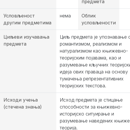
предмета
Условљеност
нема
Облик
другим предметима
условљености
Циљеви изучавања
Циљ предмета је упознавање 
предмета
романтизмом, реализмом и
натурализмом као књижевно-
теоријским појавама, као и
разумевање кључних теоријск
идеја ових праваца на основу
тумачења репрезентативних
теоријских текстова.
Исходи учења
Исход предмета је стицање
(стечена знања)
способности за књижевно-
историјско ситуирање и
разумевање наведених књиже
теорија.