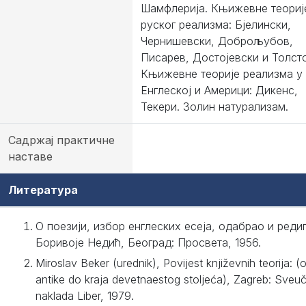
Шамфлерија. Књижевне теориј
руског реализма: Бјелински,
Чернишевски, Доброљубов,
Писарев, Достојевски и Толсто
Књижевне теорије реализма у
Енглеској и Америци: Дикенс,
Текери. Золин натурализам.
Садржај практичне
наставе
Литература
О поезији, избор енглеских есеја, одабрао и реди
Боривоје Недић, Београд: Просвета, 1956.
Miroslav Beker (urednik), Povijest književnih teorija: (
antike do kraja devetnaestog stoljeća), Zagreb: Sveuči
naklada Liber, 1979.