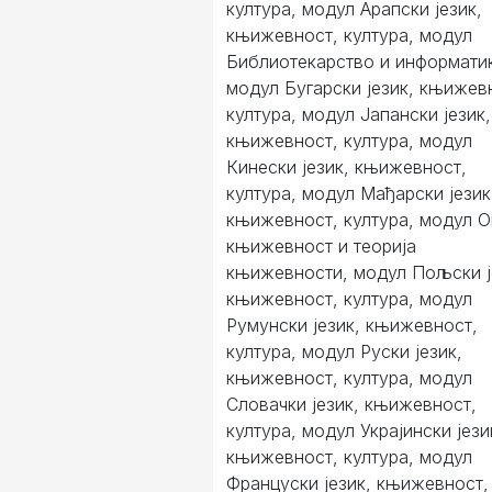
култура, модул Арапски језик,
књижевност, култура, модул
Библиотекарство и информати
модул Бугарски језик, књижев
култура, модул Јапански језик,
књижевност, култура, модул
Кинески језик, књижевност,
култура, модул Мађарски језик
књижевност, култура, модул 
књижевност и теорија
књижевности, модул Пољски ј
књижевност, култура, модул
Румунски језик, књижевност,
култура, модул Руски језик,
књижевност, култура, модул
Словачки језик, књижевност,
култура, модул Украјински јези
књижевност, култура, модул
Француски језик, књижевност,