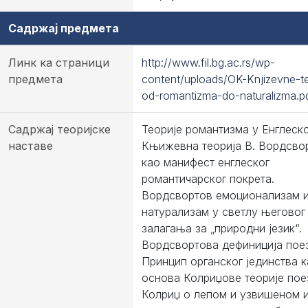
Садржај предмета
Линк ка страници
http://www.fil.bg.ac.rs/wp-
предмета
content/uploads/OK-Knjizevne-te
od-romantizma-do-naturalizma.p
Садржај теоријске
Теорије романтизма у Енглеско
наставе
Књижевна теорија В. Вордсво
као манифест енглеског
романтичарског покрета.
Вордсвортов емоционализам 
натурализам у светлу његовог
залагања за „природни језик“.
Вордсвортова дефиниција поез
Принцип органског јединства 
основа Колриџове теорије поез
Колриџ о лепом и узвишеном 