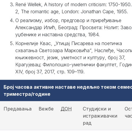
René Wellek, A history of modern criticism: 1750-1950.
2, The romantic age, London: Jonathan Cape, 1955.
О реализму, избор, предговор и приређивање
Александар Илић, Београд: Просвета: Нолит: Заво
уџбенике и наставна средства, 1984.
Корнелије Квас, „Утицај Писарева на поетичка
схватања Светозара Марковића“, Наслеђе, Часоп
књижевност, језик, уметност и културу, број 37,
Крагујевац: Филолошко-уметнички факултет, Годи
XIV, број 37, 2017, стр. 109–119.
Број часова активне наставе недељно током семе
триместра/године
Предавања
Вежбе
ДОН
Студијски и
Ос
истраживачки
ча
рад