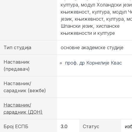
култура, модул Холандски јези
књижевност, култура, модул 
језик, књижевност, култура, м
Шпански језик, хиспанске
књижевности и културе
Тип студија
основне академске студије
Наставник
проф. др Корнелије Квас
(предавач)
Наставник/
сарадник (вежбе)
Наставник/
сарадник (ДОН)
Број ЕСПБ
3.0
Статус
из