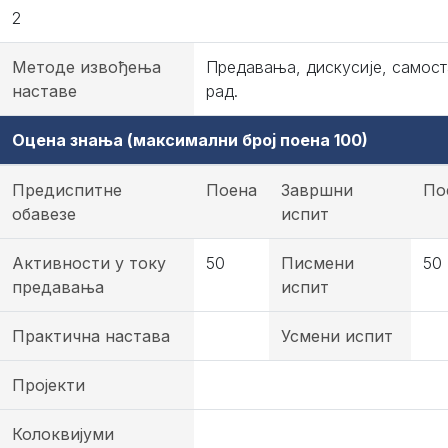
2
Методе извођења
Предавања, дискусије, самос
наставе
рад.
Оцена знања (максимални број поена 100)
Предиспитне
Поена
Завршни
По
обавезе
испит
Активности у току
50
Писмени
50
предавања
испит
Практична настава
Усмени испит
Пројекти
Колоквијуми