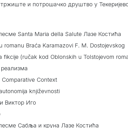
 тржиште и потрошачко друштво у Текерије
есме Santa Maria della Salute Лазе Костића
 u romanu Braća Karamazovi F. M. Dostojevskog
tina fikcije (ručak kod Oblonskih u Tolstojevom ro
 реализма
e Comparative Context
autonomija književnosti
и Виктор Иго
e
песме Сабља и круна Лазе Костића