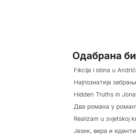
Одабрана би
Fikcija i istina u Andr
Најпознатија забрањ
Hidden Truths in Jonat
Два романа у роману
Realizam u svјetskoj k
Језик, вера и идент