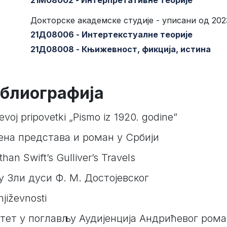
21М08002 - Интерпретативне теорије
Докторске академске студије - уписани од 202
21Д08006 - Интертекстуалне теорије
21Д08008 - Књижевност, фикција, истина
блиографија
ićevoj pripovetki „Pismo iz 1920. godine”
ена представа и роман у Србији
han Swift’s Gulliver’s Travels
 Зли дуси Ф. М. Достојевског
njiževnosti
итет у поглављу Аудијенција Андрићевог ро