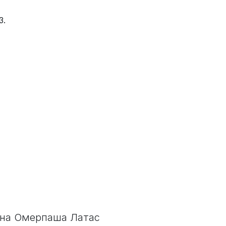
3.
мана Омерпаша Латас