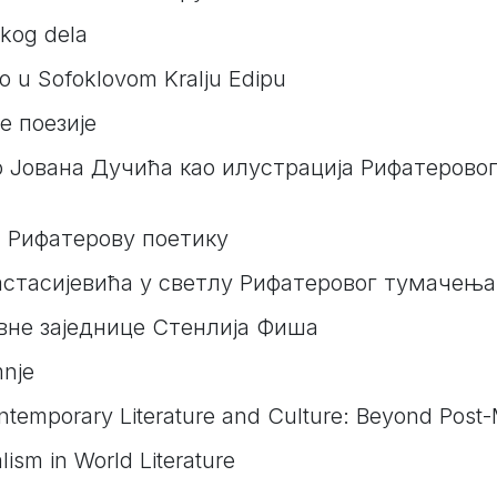
ičkog dela
no u Sofoklovom Kralju Edipu
е поезије
о Јована Дучића као илустрација Рифатерово
а Рифатерову поетику
стасијевића у светлу Рифатеровог тумачења 
вне заједнице Стенлија Фиша
mnje
ontemporary Literature and Culture: Beyond Pos
ism in World Literature