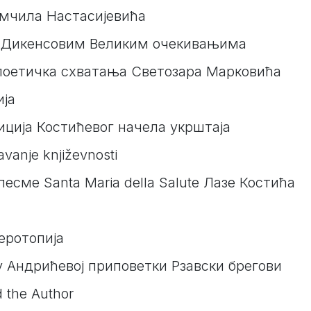
мчила Настасијевића
у Дикенсовим Великим очекивањима
 поетичка схватања Светозара Марковића
ија
ција Костићевог начела укрштаја
avanje književnosti
есме Santa Мaria della Salute Лазе Костића
еротопија
у Андрићевој приповетки Рзавски брегови
d the Author