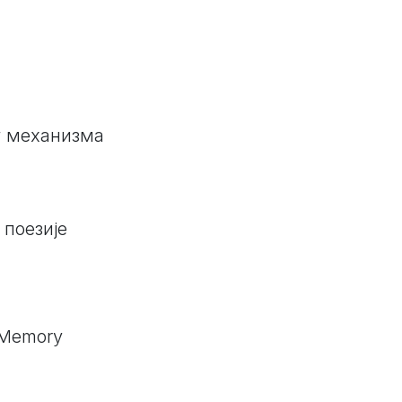
г механизма
поезије
t-Memory