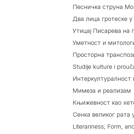
Песничка струна Мо
Два лица гротеске 
Утицај Писарева на
Уметност и митолог
Просторна транспози
Studije kulture i prouč
Интеркултуралност п
Мимеза и реализам
Књижевност као хет
Сенка великог рата 
Literariness, Form, an