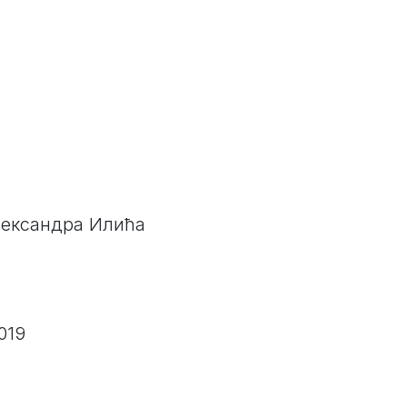
Александра Илића
019