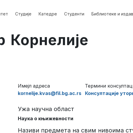
лтет
Студије
Катедре
Студенти
Библиотеке и изда
р Корнелије
Имејл адреса
Термини консултац
kornelije.kvas@fil.bg.ac.rs
Консултације уторко
Ужа научна област
Наука о књижевности
Називи предмета на свим нивоима ст