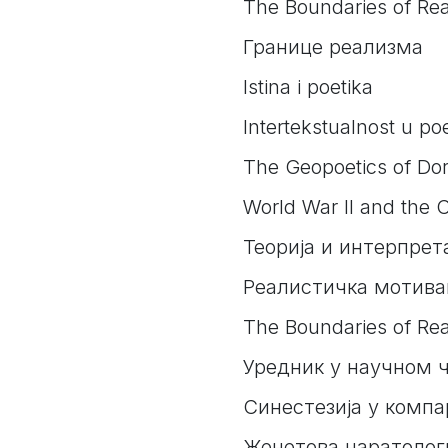
The Boundaries of Real
Границе реализма
Istina i poetika
Intertekstualnost u poe
The Geopoetics of Dor
World War II and the 
Теорија и интерпрет
Реалистичка мотива
The Boundaries of Real
Уредник у научном ч
Синестезија у комп
Женетова наратолог