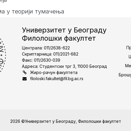
а у теорији тумачења
Универзитет у Београду
Филолошки факултет
Пр
Централа: 011/2638-622
Скриптарница: 011/2021-682
Факс: 011/2630-039
Ме
Адреса: Студентски трг 3, 11000 Београд
Жиро-рачун факултета
Брошу
filoloski.fakultet@fil.bg.ac.rs
2026 ©Универзитет у Београду, Филолошки факултет