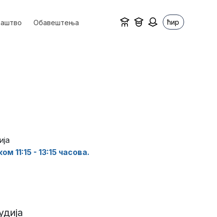
ћир
ваштво
Обавештења
ија
м 11:15 - 13:15 часова.
удија