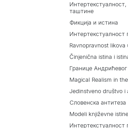
Интертекстуалност,
таштине
Фикција и истина
Интертекстуалност п
Ravnopravnost likova
Činjenična istina i is
Границе Андрићевог
Magical Realism in th
Jedinstveno društvo i 
Словенска антитеза 
Modeli književne istin
Интертекстуалност 