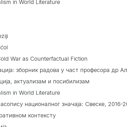
ism in World Literature
ziji
ćol
Cold War as Counterfactual Fiction
ација: зборник радова у част професора др 
ција, актуализам и посибилизам
ism in World Literature
асопису националног значаја: Свеске, 2016-2
аративном контексту
ија