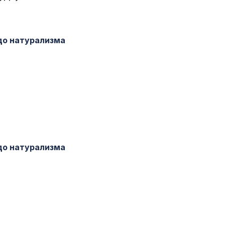
до натурализма
до натурализма