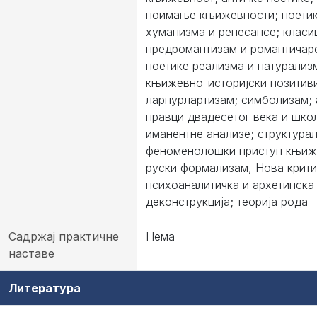
поимање књижевности; поети
хуманизма и ренесансе; класи
предромантизам и романтичарс
поетике реализма и натурализ
књижевно-историјски позитив
ларпурлартизам; симболизам; 
правци двадесетог века и шко
иманентне анализе; структура
феноменолошки приступ књиж
руски формализам, Нова крити
психоaналитичка и архетипска 
деконструкција; теорија рода
Садржај практичне
Нема
наставе
Литература