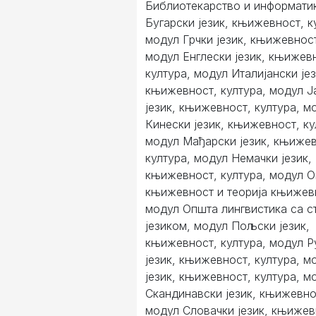
Библиотекарство и информати
Бугарски језик, књижевност, к
модул Грчки језик, књижевност
модул Енглески језик, књижев
култура, модул Италијански јез
књижевност, култура, модул Ј
језик, књижевност, култура, м
Кинески језик, књижевност, ку
модул Мађарски језик, књижев
култура, модул Немачки језик,
књижевност, култура, модул 
књижевност и теорија књижев
модул Општа лингвистика са с
језиком, модул Пољски језик,
књижевност, култура, модул 
језик, књижевност, култура, м
језик, књижевност, култура, м
Скандинавски језик, књижевнос
модул Словачки језик, књижев