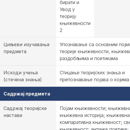
бирати и
Увод у
теорију
књижевности
2
Циљеви изучавања
Упознавање са основним појм
предмета
теорије књижевности, књиже
раздобљима и поетикама
Исходи учења
Стицање теоријских знања и
(стечена знања)
препознавање појава о којима 
Садржај предмета
Садржај теоријске
Појам књижевности; књижевна
наставе
књижевна историја; књижевна 
компаративна књижевност; св
књижевност; античке поетике; 