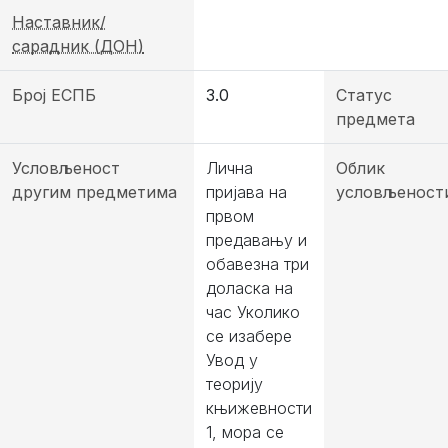
Наставник/
сарадник (ДОН)
Број ЕСПБ
3.0
Статус
предмета
Условљеност
Лична
Облик
другим предметима
пријава на
условљеност
првом
предавању и
обавезна три
доласка на
час Уколико
се изабере
Увод у
теорију
књижевности
1, мора се