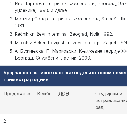
Иво Тартаља: Теорија књижевности, Београд, Зав
уџбенике, 1998. и даље
Миливој Солар: Теорија књижевности, Загреб, Шк
1981.
Rečnik književnih termina, Beograd, Nolit, 1992.
Miroslav Beker: Povijest književnih teorija, Zagreb, S
А. Бужињска, П. Марковски: Књижевне теорије ХХ
Београд, Службени гласник, 2009.
Број часова активне наставе недељно током семе
триместра/године
Предавања
Вежбе
ДОН
Студијски и
истраживачк
рад
2