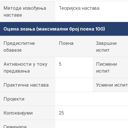
Методе извођења
Теоријска настава
наставе
Оцена знања (максимални број поена 100)
Предиспитне
Поена
Завршни
обавезе
испит
Активности у току
5
Писмени
предавања
испит
Практична настава
Усмени испит
Пројекти
Колоквијуми
25
Семинари