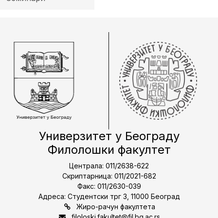
Универзитет у Београду
Филолошки факултет
Централа: 011/2638-622
Скриптарница: 011/2021-682
Факс: 011/2630-039
Адреса: Студентски трг 3, 11000 Београд
Жиро-рачун факултета
filoloski.fakultet@fil.bg.ac.rs