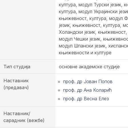
култура, модул Турски језик, 
култура, модул Украјински јези
књижевност, култура, модул 
језик, књижевност, култура, м
Холандски језик, књижевност, 
модул Чешки језик, књижевнос
модул Шпански језик, хиспанс
књижевности и културе
Тип студија
основне академске студије
Наставник
проф. др Јован Попов
(предавач)
проф. др Ана Коларић
проф. др Весна Елез
Наставник/
сарадник (вежбе)