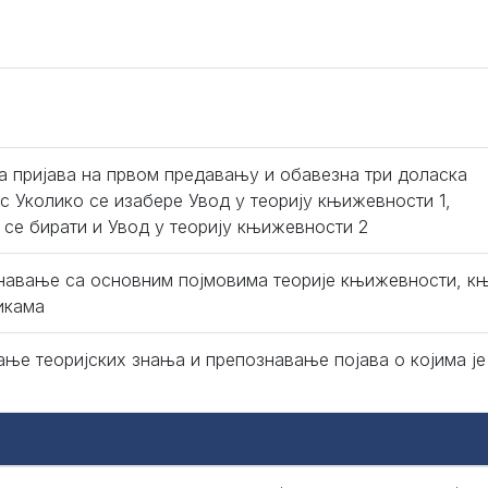
а пријава на првом предавању и обавезна три доласка
ас Уколико се изабере Увод у теорију књижевности 1,
 се бирати и Увод у теорију књижевности 2
навање са основним појмовима теорије књижевности, 
икама
ање теоријских знања и препознавање појава о којима је