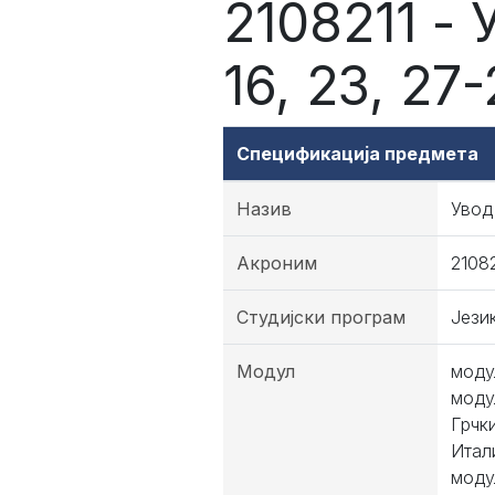
2108211 - 
16, 23, 27-
Спецификација предмета
Назив
Увод 
Акроним
21082
Студијски програм
Јези
Модул
моду
моду
Грчк
Итал
моду