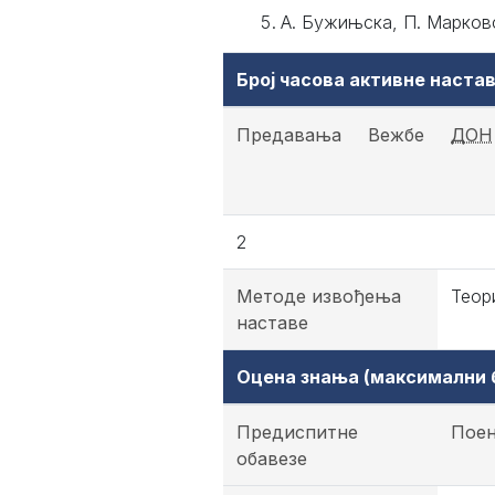
А. Бужињска, П. Марков
Број часова активне наст
Предавања
Вежбе
ДОН
2
Методе извођења
Теор
наставе
Оцена знања (максимални б
Предиспитне
Пое
обавезе