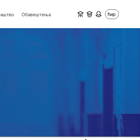
ћир
ваштво
Обавештења