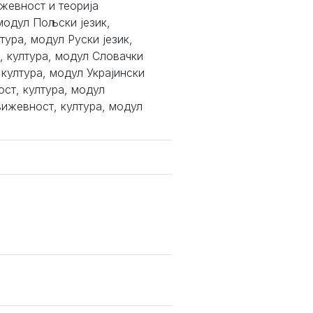
жевност и теорија
модул Пољски језик,
ура, модул Руски језик,
, култура, модул Словачки
 култура, модул Украјински
ост, култура, модул
њижевност, култура, модул