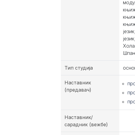
моду
књиж
књиж
књиж
јези
јези
Хола
Шпан
Тип студија
осно
Наставник
пр
(предавач)
пр
пр
Наставник/
сарадник (вежбе)