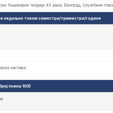
ски: Књижевне теорије ХХ века, Београд, Службени гласн
аве недељно током семестра/триместра/године
ијска настава
рој поена 100)
на