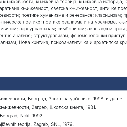
м књижевности; књижевна теорија; књижевна историја; 
аративна књижевност; светска књижевност; античке пое
евности; поетике хуманизма и ренесансе; класицизам; 
нтичарске поетике; поетике реализма и натурализма, књ
тивизам; ларпурлартизам; симболизам; авангардни правц
ентне анализе; структурализам; феноменолошки приступ
ализам, Нова критика, психоaналитичка и архетипска крит
а
њижевности, Београд, Завод за уџбенике, 1998. и даље
књижевности, Загреб, Школска књига, 1981.
 Beograd, Nolit, 1992.
njiževnih teorija, Zagreb, SNL, 1979.