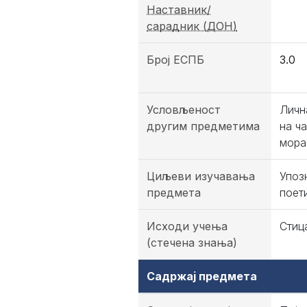
Наставник/
сарадник (ДОН)
Број ЕСПБ
3.0
Условљеност
Личн
другим предметима
на ч
мора
Циљеви изучавања
Упоз
предмета
поет
Исходи учења
Стиц
(стечена знања)
Садржај предмета