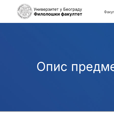
Факу
Опис предм