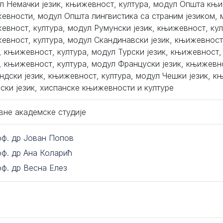
л Немачки језик, књижевност, култура, модул Општа књи
евности, модул Општа лингвистика са страним језиком, 
евност, култура, модул Румунски језик, књижевност, култ
евност, култура, модул Скандинавски језик, књижевност
к, књижевност, култура, модул Турски језик, књижевност,
к, књижевност, култура, модул Француски језик, књижевн
ндски језик, књижевност, култура, модул Чешки језик, к
ски језик, хиспанске књижевности и културе
вне академске студије
оф. др Јован Попов
оф. др Ана Коларић
оф. др Весна Елез