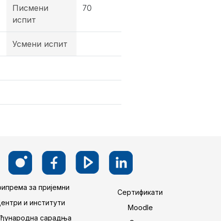
Писмени
70
испит
Усмени испит
ипрема за пријемни
Сертификати
Центри и институти
Moodle
ђународна сарадња