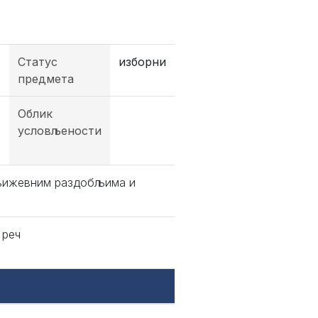
Статус
изборни
предмета
Облик
условљености
књижевним раздобљима и
 реч