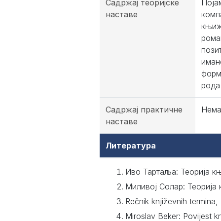
Садржај теоријске
Поја
наставе
комп
књиж
рома
пози
иман
форм
рода
Садржај практичне
Нем
наставе
Литература
Иво Тартаља: Теорија к
Миливој Солар: Теорија 
Rečnik književnih termina,
Miroslav Beker: Povijest k