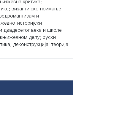
књижевна критика;
тике; византијско поимање
предромантизам и
ижевно-историјски
и двадесетог века и школе
 књижевном делу; руски
ика; деконструкција; теорија