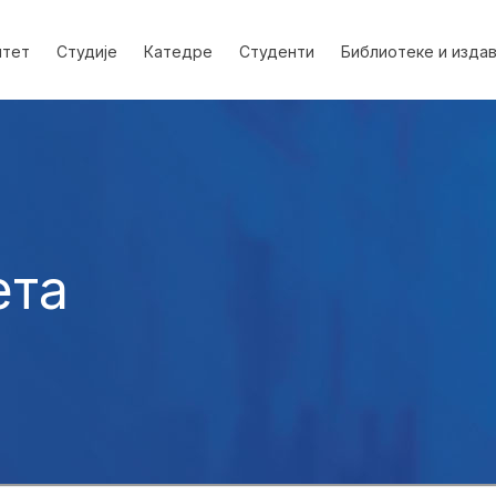
лтет
Студије
Катедре
Студенти
Библиотеке и изда
ета