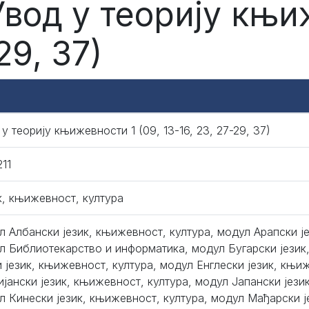
Увод у теорију књи
29, 37)
у теорију књижевности 1 (09, 13-16, 23, 27-29, 37)
11
к, књижевност, култура
л Албански језик, књижевност, култура, модул Арапски ј
л Библиотекарство и информатика, модул Бугарски језик
и језик, књижевност, култура, модул Енглески језик, књи
ијански језик, књижевност, култура, модул Јапански јези
л Кинески језик, књижевност, култура, модул Мађарски ј