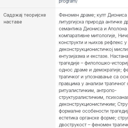
program/
Садржај теоријске
Феномен драме; култ Диониса
наставе
литургијска природа античке д
семантика Диониса и Аполона
компаративне митологије, Нич
конструкти и њихов рефлекс у
деконструкционистичкој мисли
ентузијазма и екстазе. Настан
трагедије – филолошко-историј
однос драме и демократије; ф
трагичког и упознавање са ос
правцима у анализи трагичног
ритуалистичким, антропо-
структуралистичким, психоана
деконструкционистичким; Стру
формалне особености трагедиј
естетика органске форме; стр
двострукост – феномен трагичк