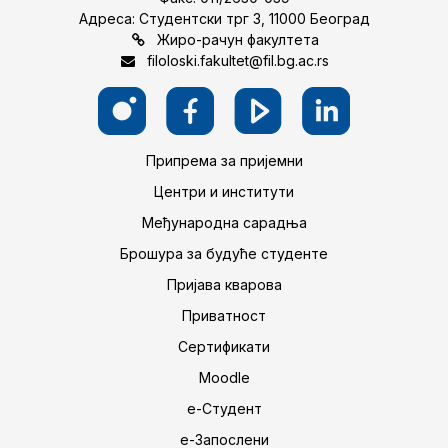
Адреса: Студентски трг 3, 11000 Београд
Жиро-рачун факултета
filoloski.fakultet@fil.bg.ac.rs
Припрема за пријемни
Центри и институти
Међународна сарадња
Брошура за будуће студенте
Пријава кварова
Приватност
Сертификати
Moodle
е-Студент
е-Запослени