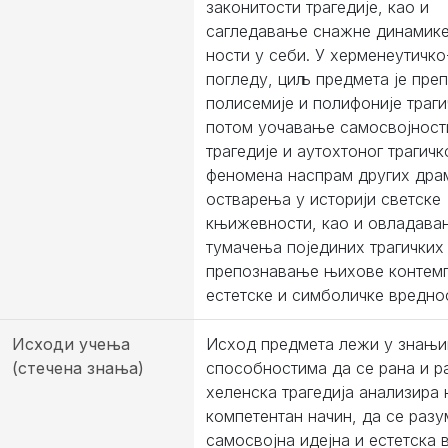
законитости трагедије, као и
сагледавање снажне динамике
ности у себи. У херменеутичк
погледу, циљ предмета је пре
полисемије и полифоније траги
потом уочавање самосвојност
трагедије и аутохтоног трагичк
феномена наспрам других дра
остварења у историји светске
књижевности, као и овладава
тумачења појединих трагичких 
препознавање њихове контемп
естетске и симболичке вредно
Исходи учења
Исход предмета лежи у знањи
(стечена знања)
способностима да се рана и р
хеленска трагедија анализира 
компетентан начин, да се раз
самосвојна идејна и естетска 