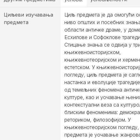
Циљеви изучавања
Циљ предмета је да омогући 
предмета
ниво општих и посебних знањ
области античке драме, у дом
Есхилове и Софоклове трагеди
Стицање знања се одвија у три
књижевноисторијском,
књижевнотеоријском и хермен
естетском. У књижевноистори
погледу, циљ предмета је саг
настанка и еволуције трагедије
од темељних феномена античк
културе, као и уочавање њени
контекстуални веза са култур
блиским феноменима: демокра
реториком, филозофијом. У
књижевнотеоријском погледу,
предмета је уочавање жанров