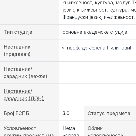
књижевност, култура, модул Т
језик, књижевност, култура, м
Француски језик, књижевност,
Тип студија
основне академске студије
Наставник
проф. др Јелена Пилиповић
(предавач)
Наставник/
сарадник (вежбе)
Наставник/
сарадник (ДОН)
Број ЕСПБ
3.0
Статус предмета
Условљеност
Нема
Облик
другим предметима
услова.
условљености