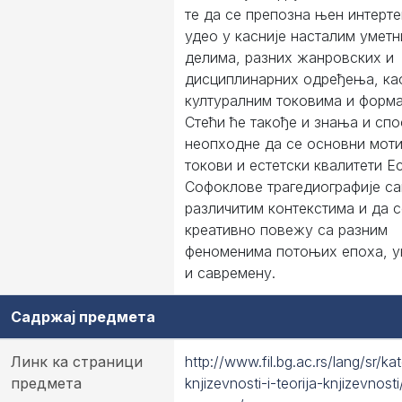
те да се препозна њен интерт
удео у касније насталим умет
делима, разних жанровских и
дисциплинарних одређења, као
културалним токовима и форма
Стећи ће такође и знања и сп
неопходне да се основни моти
токови и естетски квалитети Е
Софоклове трагедиографије са
различитим контекстима и да с
креативно повежу са разним
феноменима потоњих епоха, у
и савремену.
Садржај предмета
Линк ка страници
http://www.fil.bg.ac.rs/lang/sr/ka
предмета
knjizevnosti-i-teorija-knjizevnosti/