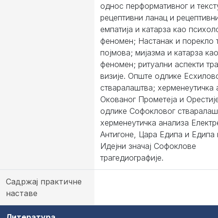
однос перформативног и текст
рецептивни ланац и рецептивн
емпатија и катарза као психо
феномен; Настанак и порекло 
појмова; мијазма и катарза ка
феномен; ритуални аспекти тра
визије. Опште одлике Есхилов
стваралаштва; херменеутичка 
Окованог Прометеја и Орестиј
одлике Софокловог стваралаш
херменеутичка анализа Електр
Антигоне, Цара Едипа и Едипа 
Идејни значај Софоклове
трагедиографије.
Садржај практичне
наставе
Литература