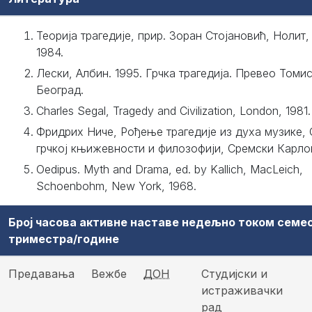
Теорија трагедије, прир. Зоран Стојановић, Нолит,
1984.
Лески, Албин. 1995. Грчка трагедија. Превео Томи
Београд.
Charles Segal, Tragedy and Civilization, London, 1981.
Фридрих Ниче, Рођење трагедије из духа музике, 
грчкој књижевности и филозофији, Сремски Карлов
Oedipus. Myth and Drama, ed. by Kallich, MacLeich,
Schoenbohm, New York, 1968.
Број часова активне наставе недељно током семе
триместра/године
Предавања
Вежбе
ДОН
Студијски и
истраживачки
рад