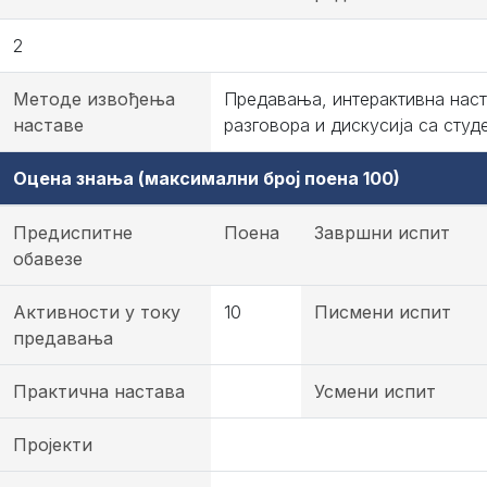
2
Методе извођења
Предавања, интерактивна наст
наставе
разговора и дискусија са студ
Оцена знања (максимални број поена 100)
Предиспитне
Поена
Завршни испит
обавезе
Активности у току
10
Писмени испит
предавања
Практична настава
Усмени испит
Пројекти