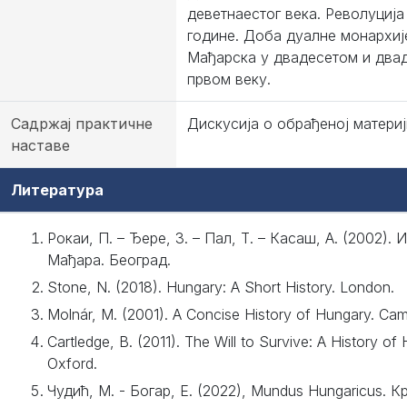
деветнаестог века. Револуција
године. Доба дуалне монархиј
Мађарска у двадесетом и два
првом веку.
Садржај практичне
Дискусија о обрађеној материј
наставе
Литература
Рокаи, П. – Ђере, З. – Пал, Т. – Касаш, А. (2002). 
Мађара. Београд.
Stone, N. (2018). Hungary: A Short History. London.
Molnár, M. (2001). A Concise History of Hungary. Cam
Cartledge, B. (2011). The Will to Survive: A History of
Oxford.
Чудић, М. - Богар, Е. (2022), Mundus Hungaricus. К