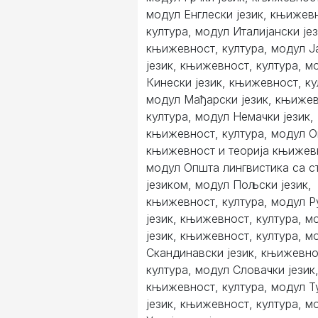
модул Енглески језик, књижев
култура, модул Италијански јез
књижевност, култура, модул Ј
језик, књижевност, култура, м
Кинески језик, књижевност, ку
модул Мађарски језик, књижев
култура, модул Немачки језик,
књижевност, култура, модул 
књижевност и теорија књижев
модул Општа лингвистика са с
језиком, модул Пољски језик,
књижевност, култура, модул 
језик, књижевност, култура, м
језик, књижевност, култура, м
Скандинавски језик, књижевно
култура, модул Словачки језик
књижевност, култура, модул Т
језик, књижевност, култура, м