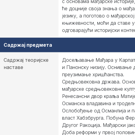
с основама мађарске историје,
ће доцније своја знања о мађ
језику, а поготово о мађарској
књижевности, моћи да ставе у
одговарајући историјски конте
Садржај предмета
Садржај теоријске
Досељавање Мађара у Карпат
наставе
и Панонску низију. Оснивање 
преузимање хришћанства.
Средњовековна држава. Осно
мађарске средњовековне култ
Ренесансни двор краља Матиј
Османска владавина и тродел
Ослобођење од Османлија и п
власт Хабзбрурга. Побуна Фе
Другог Ракоција. Мађарски јак
Доба реформи у првој полови