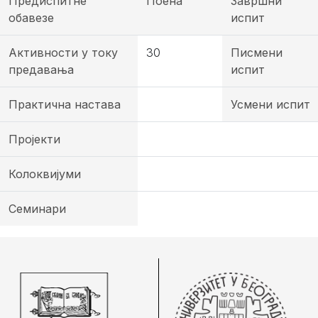
Предиспитне
Поена
Завршни
обавезе
испит
Активности у току
30
Писмени
предавања
испит
Практична настава
Усмени испит
Пројекти
Колоквијуми
Семинари