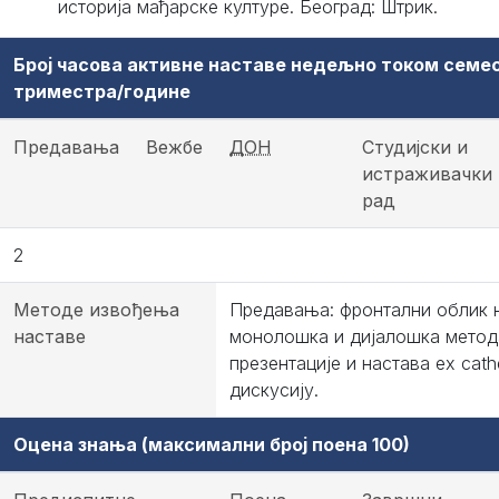
историја мађарске културе. Београд: Штрик.
Број часова активне наставе недељно током семе
триместра/године
Предавања
Вежбе
ДОН
Студијски и
истраживачки
рад
2
Методе извођења
Предавања: фронтални облик 
наставе
монолошка и дијалошка метода
презентације и настава ex cath
дискусију.
Оцена знања (максимални број поена 100)