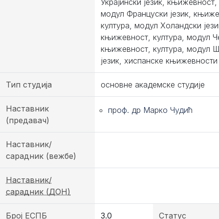
Украјински језик, књижевност,
модул Француски језик, књиже
култура, модул Холандски јези
књижевност, култура, модул Ч
књижевност, култура, модул 
језик, хиспанске књижевности 
Тип студија
основне академске студије
Наставник
проф. др Марко Чудић
(предавач)
Наставник/
сарадник (вежбе)
Наставник/
сарадник (ДОН)
Број ЕСПБ
3.0
Статус