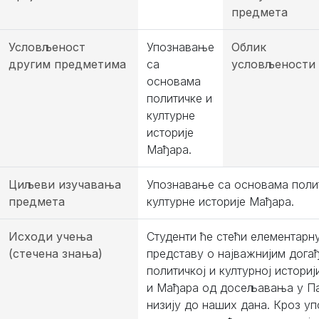
предмета
Условљеност
Упознавање
Облик
другим предметима
са
условљености
основама
политичке и
културне
историје
Мађара.
Циљеви изучавања
Упознавање са основама поли
предмета
културне историје Мађара.
Исходи учења
Студенти ће стећи елементарн
(стечена знања)
представу о најважнијим догађ
политичкој и културној истори
и Мађара од досељавања у П
низију до наших дана. Кроз у