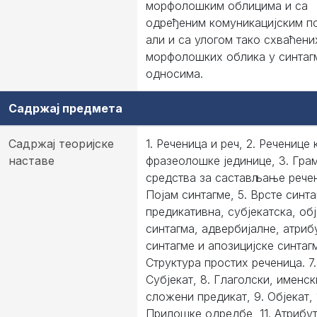
морфолошким облицима и са
одређеним комуникацијским п
али и са улогом тако схваћени
морфолошких облика у синтаг
односима.
Садржај предмета
Садржај теоријске
1. Реченица и реч, 2. Реченице 
наставе
фразеолошке јединице, 3. Гра
средства за састављање речен
Појам синтагме, 5. Врсте синта
предикативна, субјекатска, об
синтагма, адвербијалне, атриб
синтагме и апозицијске синтагм
Структура простих реченица. 7.
Субјекат, 8. Глаголски, именск
сложени предикат, 9. Објекат, 
Прилошке одредбе, 11. Атрибут