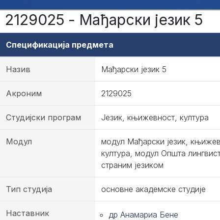
2129025 - Мађарски језик 5
Спецификација предмета
Назив
Мађарски језик 5
Акроним
2129025
Студијски програм
Језик, књижевност, култура
Модул
модул Мађарски језик, књижев
култура, модул Општа лингвис
страним језиком
Тип студија
основне академске студије
Наставник
др Анамариа Бене