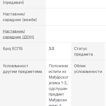
(предавач)
Наставник/
сарадник (вежбе)
Наставник/
сарадник (ДОН)
Број ЕСПБ
3.0
Статус
предмета
Условљеност
Положени
Облик
другим предметима
испити из
условљености
Мађарског
језика 1-3,
одслушан
предмет
Мађарски
језик 4