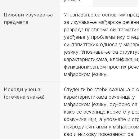
Циљеви изучавања
Упознавање са основним пре
предмета
за изучавање мађарске речени
разрада проблема синтагматик
увођење у проблематику спец
синтагматских односа у мађа
језику. Упознавање са структу
карактеристикама, клсификаци
функционисањем простих рече
мађарском језику.
Исходи учења
Студенти ће стећи сазнања о 
(стечена знања)
карактеристикама реченица у
мађарском језику, односно са
како се реченице користе у ве
комуникацији, а упознаће и ст
природу синтагми у мађарском 
као и њихову повезаност са