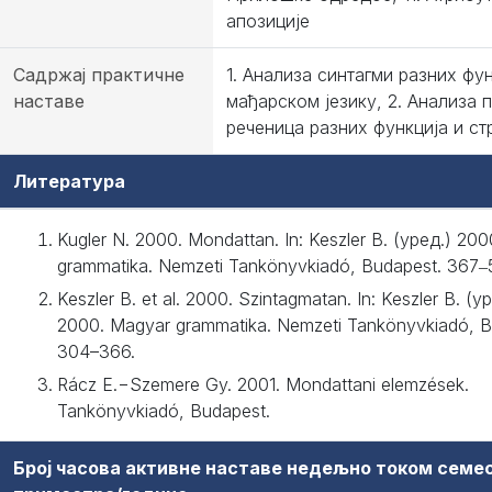
апозиције
Садржај практичне
1. Анализа синтагми разних фун
наставе
мађарском језику, 2. Анализа 
реченица разних функција и ст
Литература
Kugler N. 2000. Mondattan. In: Keszler B. (уред.) 20
grammatika. Nemzeti Tankönyvkiadó, Budapest. 367‒
Keszler B. et al. 2000. Szintagmatan. In: Keszler B. (у
2000. Magyar grammatika. Nemzeti Tankönyvkiadó, B
304–366.
Rácz E.−Szemere Gy. 2001. Mondattani elemzések.
Tankönyvkiadó, Budapest.
Број часова активне наставе недељно током семе