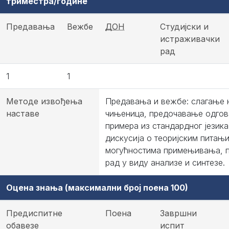
триместра/године
Предавања
Вежбе
ДОН
Студијски и
истраживачки
рад
1
1
Методе извођења
Предавања и вежбе: слагање 
наставе
чињеница, предочавање одгов
примера из стандардног језика
дискусија о теоријским питањи
могућностима примењивања, п
рад у виду анализе и синтезе.
Оцена знања (максимални број поена 100)
Предиспитне
Поена
Завршни
обавезе
испит