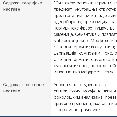
Садржај теоријске
"Синтакса: основни термини; т
наставе
предикат; унутрашња структур
предиката; именичка, адјектив
адвербијална, препозицијална 
партиципске фразе; тумачење
заменица. Семантика и прагма
мађарског језика. Морфологија
основни термини; коњугација;
деривација; композити Фонолог
основни термини; самогласниц
сугласници; слог; прозодија С
и прагматика мађарског језика.
Садржај практичне
Упознавање студената са
наставе
синтактичким, морфолошким и
фонолошким анализама, презе
примене принципа, правила и 
генеративне граматике.