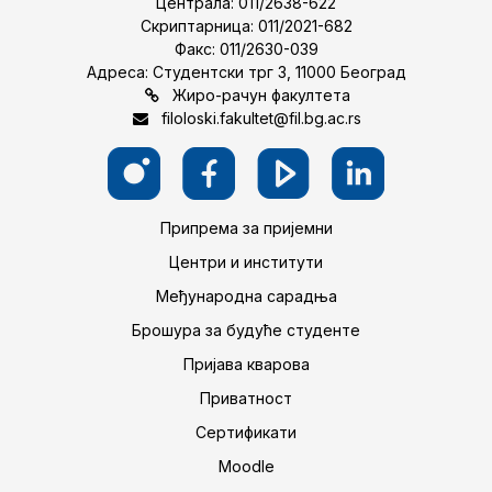
Централа: 011/2638-622
Скриптарница: 011/2021-682
Факс: 011/2630-039
Адреса: Студентски трг 3, 11000 Београд
Жиро-рачун факултета
filoloski.fakultet@fil.bg.ac.rs
Припрема за пријемни
Центри и институти
Међународна сарадња
Брошура за будуће студенте
Пријава кварова
Приватност
Сертификати
Moodle