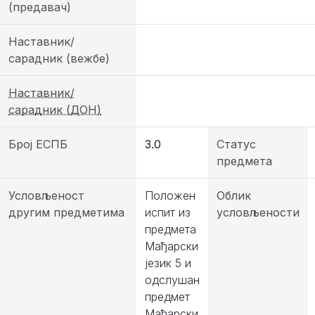
(предавач)
Наставник/
сарадник (вежбе)
Наставник/
сарадник (ДОН)
Број ЕСПБ
3.0
Статус
предмета
Условљеност
Положен
Облик
другим предметима
испит из
условљености
предмета
Мађарски
језик 5 и
одслушан
предмет
Мађарски