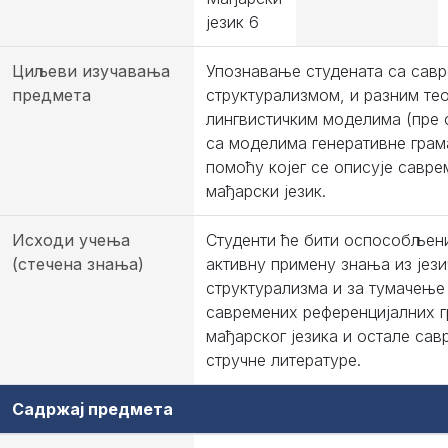
језик 6
Циљеви изучавања
Упознавање студената са сав
предмета
структурализмом, и разним тео
лингвистичким моделима (пре 
са моделима генеративне грам
помоћу којег се описујe савре
мађарски језик.
Исходи учења
Студенти ће бити оспособљен
(стечена знања)
активну примену знања из јези
структурализма и за тумачење
савремених референцијалних г
мађарског језика и остале сав
стручне литературе.
Садржај предмета