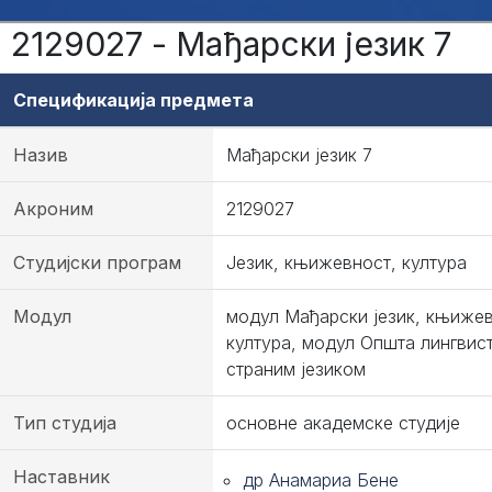
2129027 - Мађарски језик 7
Спецификација предмета
Назив
Мађарски језик 7
Акроним
2129027
Студијски програм
Језик, књижевност, култура
Модул
модул Мађарски језик, књижев
култура, модул Општа лингвис
страним језиком
Тип студија
основне академске студије
Наставник
др Анамариа Бене