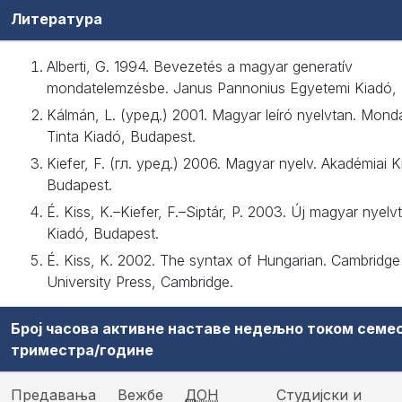
Литература
Alberti, G. 1994. Bevezetés a magyar generatív
mondatelemzésbe. Janus Pannonius Egyetemi Kiadó, 
Kálmán, L. (уред.) 2001. Magyar leíró nyelvtan. Monda
Tinta Kiadó, Budapest.
Kiefer, F. (гл. уред.) 2006. Magyar nyelv. Akadémiai K
Budapest.
É. Kiss, K.–Kiefer, F.–Siptár, P. 2003. Új magyar nyelvt
Kiadó, Budapest.
É. Kiss, K. 2002. The syntax of Hungarian. Cambridge
University Press, Cambridge.
Број часова активне наставе недељно током семе
триместра/године
Предавања
Вежбе
ДОН
Студијски и