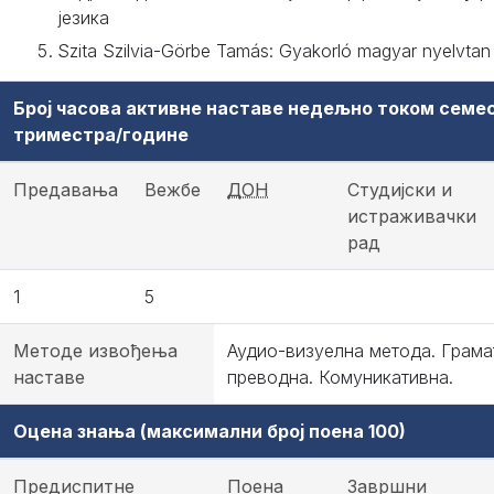
језика
Szita Szilvia-Görbe Tamás: Gyakorló magyar nyelvtan
Број часова активне наставе недељно током семе
триместра/године
Предавања
Вежбе
ДОН
Студијски и
истраживачки
рад
1
5
Методе извођења
Аудио-визуелна метода. Грама
наставе
преводна. Комуникативна.
Оцена знања (максимални број поена 100)
Предиспитне
Поена
Завршни