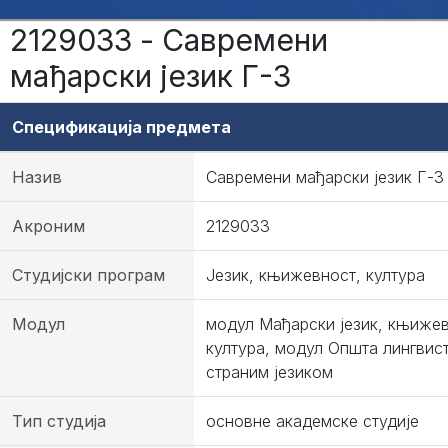
2129033 - Савремени
мађарски језик Г-3
Спецификација предмета
Назив
Савремени мађарски језик Г-3
Акроним
2129033
Студијски програм
Језик, књижевност, култура
Модул
модул Мађарски језик, књижев
култура, модул Општа лингвис
страним језиком
Тип студија
основне академске студије