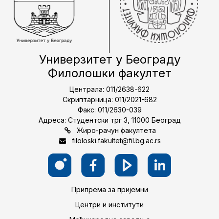
Универзитет у Београду
Филолошки факултет
Централа: 011/2638-622
Скриптарница: 011/2021-682
Факс: 011/2630-039
Адреса: Студентски трг 3, 11000 Београд
Жиро-рачун факултета
filoloski.fakultet@fil.bg.ac.rs
Припрема за пријемни
Центри и институти