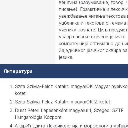
вештина (разумевање, говор, 
писање). Граматичке и лексич
увежбавање читањa текстова 
уџбеника и текстова о темама 
ученику познате. Циљ предмета
усавршавање стечене језичке
компетенције оптимално до ни
Заједничког језичког оквира з
језика.
Литература
Szita Szilvia-Pelcz Katalin: magyarOK Magyar nyelvkö
kötet
Szita Szilvia-Pelcz Katalin: magyarOK 2. kötet
Durst Péter: Lépésenként magyarul 1, Szeged: SZTE
Hungarológia Központ.
Андрић Едита Лексикологија и морфологија мађар