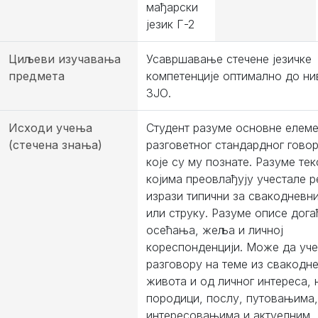
мађарски
језик Г-2
Циљеви изучавања
Усавршавање стечене језичке
предмета
компетенције оптимално до ни
ЗЈО.
Исходи учења
Студент разуме основне елем
(стечена знања)
разговетног стандардног говор
које су му познате. Разуме тек
којима преовлађују учестале р
изрази типични за свакодневн
или струку. Разуме описе дога
осећања, жеља и личној
кореспонденцији. Може да уче
разговору на теме из свакодн
живота и од личног интереса, 
породици, послу, путовањима,
интересовањима и актуелним