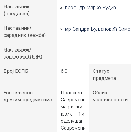
Наставник
проф. др Марко Чудић
(предавач)
Наставник/
мр Сандра Буљановић Симо
сарадник (вежбе)
Наставник/
сарадник (ДОН)
Број ЕСПБ
6.0
Статус
предмета
Условљеност
Положен
Облик
другим предметима
Савремени
условљености
мађарски
језик Г-1 и
одслушан
Савремени