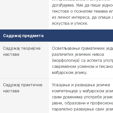
догађајима. Уме да пише једно
текстове о познатим темама и
из личног интереса, да опише 
искуства и утиске.
Садржај предмета
Садржај теоријске
Осветљавање граматичких јед
наставе
различитих језичких нивоа
(морфологија) са аспекта упот
савременом усменом и писан
мађарском језику.
Садржај практичне
Усвајање и развијање језичке
наставе
компетенције у мађарском јези
свим доменима употребе језика
јавни, образовни и професиона
паралелно развијање свих јез