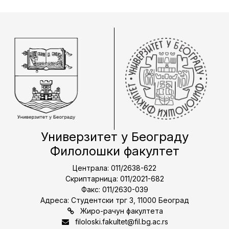
Универзитет у Београду
Филолошки факултет
Централа: 011/2638-622
Скриптарница: 011/2021-682
Факс: 011/2630-039
Адреса: Студентски трг 3, 11000 Београд
Жиро-рачун факултета
filoloski.fakultet@fil.bg.ac.rs