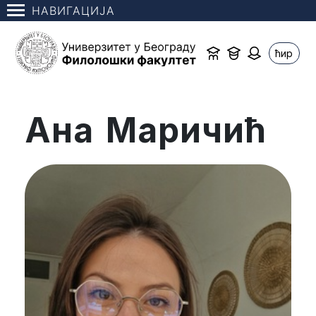
НАВИГАЦИЈА
ћир
Ана Маричић