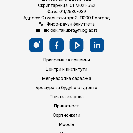
Скриптарница: 011/2021-682
Факс: 011/2630-039
Адреса: Студентски трг 3, 11000 Београд
Жиро-рачун факултета
filoloski.fakultet@fil.bg.ac.rs
Припрема за пријемни
Центри и институти
Међународна сарадња
Брошура за будуће студенте
Пријава кварова
Приватност
Сертификати
Moodle