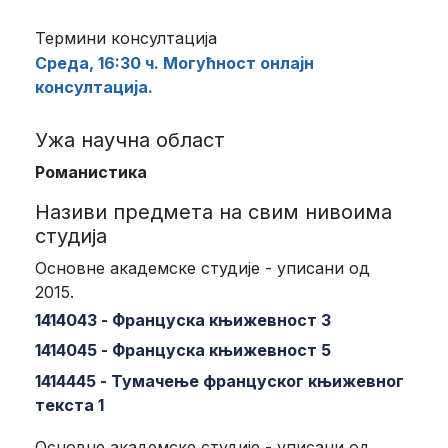
Термини консултација
Среда, 16:30 ч. Могућност онлајн
консултација.
Ужа научна област
Романистика
Називи предмета на свим нивоима
студија
Основне академске студије - уписани од
2015.
1414043 - Француска књижевност 3
1414045 - Француска књижевност 5
1414445 - Тумачење француског књижевног
текста 1
Основне академске студије - уписани од