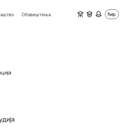
ћир
ваштво
Обавештења
ција
удија