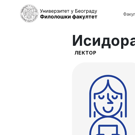
Факу
Исидор
ЛЕКТОР