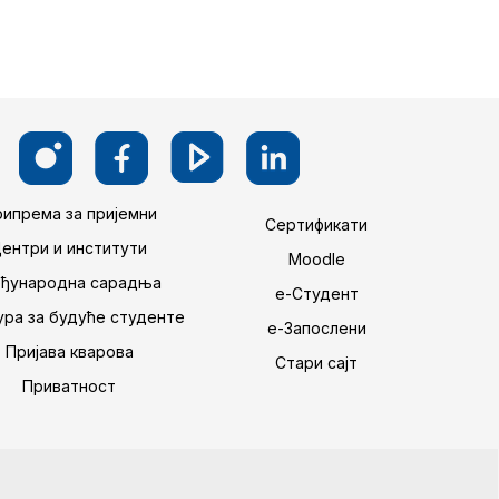
ипрема за пријемни
Сертификати
Центри и институти
Moodle
ђународна сарадња
е-Студент
ра за будуће студенте
е-Запослени
Пријава кварова
Стари сајт
Приватност