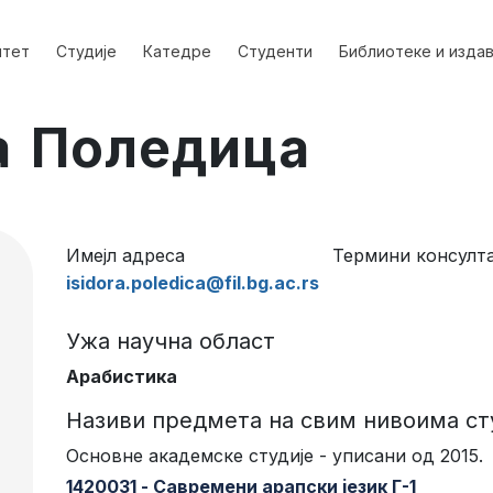
лтет
Студије
Катедре
Студенти
Библиотеке и изда
а Поледица
Имејл адреса
Термини консулта
isidora.poledica@fil.bg.ac.rs
Ужа научна област
Арабистика
Називи предмета на свим нивоима ст
Основне академске студије - уписани од 2015.
1420031 - Савремени арапски језик Г-1