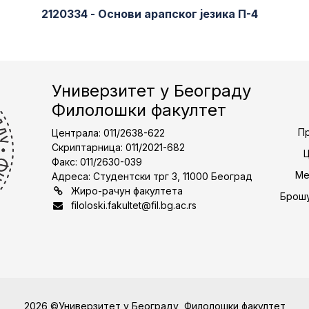
2120334 - Основи арапског језика П-4
Универзитет у Београду
Филолошки факултет
Пр
Централа: 011/2638-622
Скриптарница: 011/2021-682
Факс: 011/2630-039
Ме
Адреса: Студентски трг 3, 11000 Београд
Жиро-рачун факултета
Брошу
filoloski.fakultet@fil.bg.ac.rs
2026 ©Универзитет у Београду, Филолошки факултет