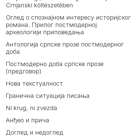
Crnjanski költészetében
Оглед о спознајном интересу историјског
романа. Прилог постмодерној
археологији приповедања
Антологија српске прозе постмодерног
доба
Постмодерно доба српске прозе
(предговор)
Нова текстуалност
Гранична ситуација писања
Ni krug, ni zvezda
Анђео и прича
Доглед и недоглед