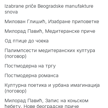
Izabrane priče Beogradske manufakture
snova
Милован Глишић, Изабране приповетке
Милорад Павић, Медитеранске приче
Од птице до чоека
Палимпсести медитеранских култура
(поговор)
Постмодерна на тргу
Постмодерна романса
Културна поетика и урбана имагинација
(поговор)
Милорад Павић, Запис на коњском
ћебету. Нове београдске приче