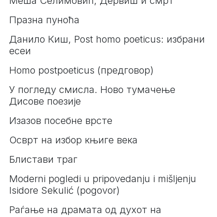
Меша Селимовић, Дервиш и смрт
Празна пуноћа
Данило Киш, Post homo poeticus: избрани
есеи
Homo postpoeticus (предговор)
У погледу смисла. Ново тумачење
Дисове поезије
Изазов посебне врсте
Осврт на избор књиге века
Блистави траг
Moderni pogledi u pripovedanju i mišljenju
Isidore Sekulić (pogovor)
Раѓање на драмата од духот на