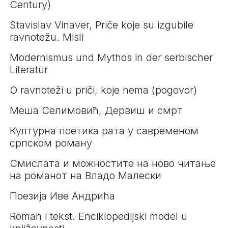
Century)
Stavislav Vinaver, Priče koje su izgubile
ravnotežu. Misli
Modernismus und Mythos in der serbischer
Literatur
O ravnoteži u priči, koje nema (pogovor)
Меша Селимовић, Дервиш и смрт
Културна поетика рата у савременом
српском роману
Смислата и можностите на ново читање
на романот на Владо Малески
Поезија Иве Андрића
Roman i tekst. Enciklopedijski model u