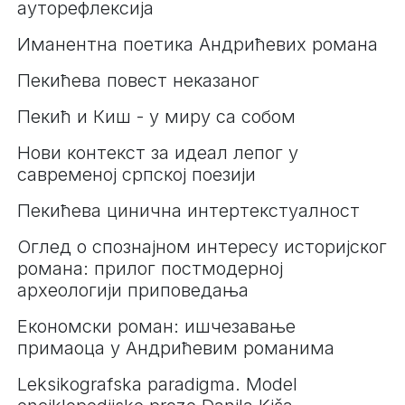
ауторефлексија
Иманентна поетика Андрићевих романа
Пекићева повест неказаног
Пекић и Киш - у миру са собом
Нови контекст за идеал лепог у
савременој српској поезији
Пекићева цинична интертекстуалност
Оглед о спознајном интересу историјског
романа: прилог постмодерној
археологији приповедања
Економски роман: ишчезавање
примаоца у Андрићевим романима
Leksikografska paradigma. Model