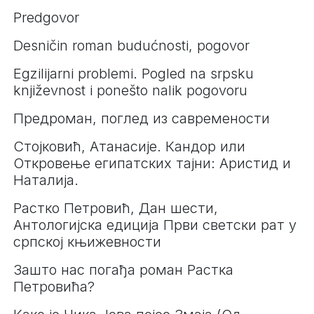
Predgovor
Desničin roman budućnosti, pogovor
Egzilijarni problemi. Pogled na srpsku
književnost i ponešto nalik pogovoru
Предроман, поглед из савремености
Стојковић, Атанасије. Кандор или
Откровење египатских тајни: Аристид и
Наталија.
Растко Петровић, Дан шести,
Антологијска едиција Први светски рат у
српској књижевности
Зашто нас погађа роман Растка
Петровића?