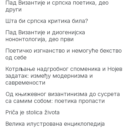
Пад Византије и српска поетика, део
други
Шта би српска критика била?
Пад Византије и диогенијска
нононтологија, део први
Поетичко изгнанство и немогуће бекство
од себе
Котрљање надгробног споменика и Нојев
задатак: између модернизма и
савремености
Од књижевног византинизма до сусрета
са самим собом: поетика пропасти
Priča je stolica života
Великa илустрованa енциклопедијa