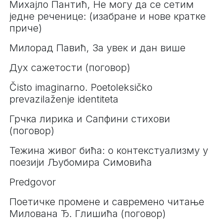
Михајло Пантић, Не могу да се сетим
једне реченице: (изабране и нове кратке
приче)
Милорад Павић, За увек и дан више
Дух сажетости (поговор)
Čisto imaginarno. Poetoleksičko
prevazilaženje identiteta
Грчка лирика и Сапфини стихови
(поговор)
Тежина живог бића: о контекстуализму у
поезији Љубомира Симовића
Predgovor
Поетичке промене и савремено читање
Милована Ђ. Глишића (поговор)