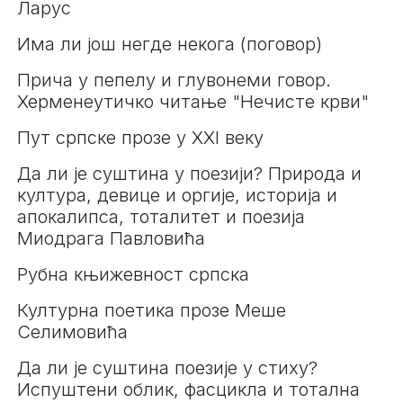
Ларус
Има ли још негде некога (поговор)
Прича у пепелу и глувонеми говор.
Херменеутичко читање "Нечисте крви"
Пут српске прозе у XXI веку
Да ли је суштина у поезији? Природа и
култура, девице и оргије, историја и
апокалипса, тоталитет и поезија
Миодрага Павловића
Рубна књижевност српска
Културна поетика прозе Меше
Селимовића
Да ли је суштина поезије у стиху?
Испуштени облик, фасцикла и тотална