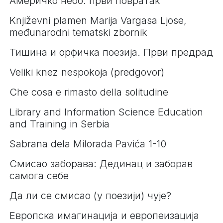
Америчко небо: први повратак
Književni plamen Marija Vargasa Ljose,
međunarodni tematski zbornik
Тишина и орфичка поезија. Први предрад
Veliki knez nespokoja (predgovor)
Che cosa e rimasto della solitudine
Library and Information Science Education
and Training in Serbia
Sabrana dela Milorada Pavića 1-10
Смисао заборава: Дединац и заборав
самога себе
Да ли се смисао (у поезији) чује?
Европска имагинација и европеизација