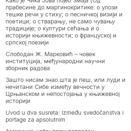
Како је Чика Јова појео Змаја (Од
прабесине до маргинокритике: о улози
тешке речи у стиху; о песничкој визији и
поетици; о стварању, не само чувању
традиције; о култури сећања и о
историји књижевности; о француској и
српској поезији
Слободан Ж. Марковић – човек
институција, међународни научни
зборник радова
Зашто нисам знао шта је пеш, или луди и
нечитани Сибе између вечности у
Црњанском и непостојања у књижевној
историји
Uvod u dva susreta: Između svedočanstva i
portage za apsolutnim