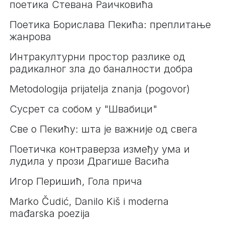
поетика Стевана Раичковића
Поетика Борислава Пекића: преплитање
жанрова
Интракултурни простор разлике од
радикалног зла до баналности добра
Metodologija prijatelja znanja (pogovor)
Сусрет са собом у "Швабици"
Све о Пекићу: шта је важније од свега
Поетичка контраверза између ума и
лудила у прози Драгише Васића
Игор Перишић, Гола прича
Marko Čudić, Danilo Kiš i moderna
mađarska poezija