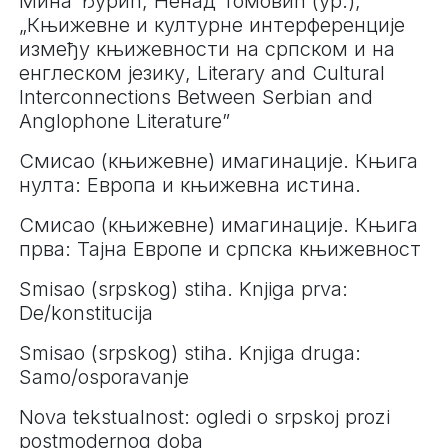
Мина Ђурић, Ненад Томовић (ур.),
„Књижевне и културне интерференције
између књижевности на српском и на
енглеском језику, Literary and Cultural
Interconnections Between Serbian and
Anglophone Literature”
Смисао (књижевне) имагинације. Књига
нулта: Европа и књижевна истина.
Смисао (књижевне) имагинације. Књига
прва: Тајна Европе и српска књижевност
Smisao (srpskog) stiha. Knjiga prva:
De/konstitucija
Smisao (srpskog) stiha. Knjiga druga:
Samo/osporavanje
Nova tekstualnost: ogledi o srpskoj prozi
postmodernog doba