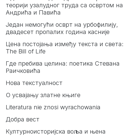
теорији узалудног труда са освртом на
Андрића и Павића
Један немогући осврт на урбофилију,
двадесет пропалих година касније
Цена постојања између текста и света:
The Bill of Life
Где пребива целина: поетика Стевана
Раичковића
Нова текстуалност
О усвајању златне књиге
Literatura nie znosi wyrachowania
Добра вест
Културноисторијска воља и њена