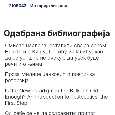
2105043 - Историја читања
Одабрана библиографија
Смисао наслеђа: оставити све за собом.
Нешто и о Кишу, Пекићу и Павићу, као
да се уопште не очекује да увек буде
речи и о њима
Проза Милице Јанковић и поетичка
реторзија
Is the New Paradigm in the Balkans Old
Enough? An Introduction to Postpoetics, the
First Step
Од себе се не да оздравити: прилог