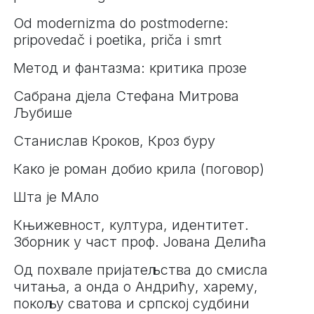
Od modernizma do postmoderne:
pripovedač i poetika, priča i smrt
Метод и фантазма: критика прозе
Сабрана дјела Стефана Митрова
Љубише
Станислав Кроков, Кроз буру
Како је роман добио крила (поговор)
Шта је МАло
Књижевност, култура, идентитет.
Зборник у част проф. Јована Делића
Од похвале пријатељства до смисла
читања, а онда о Андрићу, харему,
покољу сватова и српској судбини