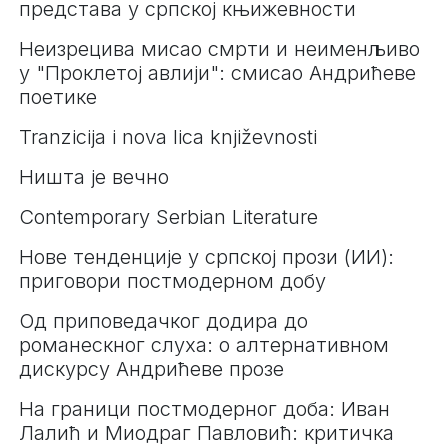
представа у српској књижевности
Неизрецива мисао смрти и неименљиво
у "Проклетој авлији": смисао Андрићеве
поетике
Tranzicija i nova lica književnosti
Ништа је вечно
Contemporary Serbian Literature
Нове тенденције у српској прози (ИИ):
приговори постмодерном добу
Од приповедачког додира до
романескног слуха: о алтернативном
дискурсу Андрићеве прозе
На граници постмодерног доба: Иван
Лалић и Миодраг Павловић: критичка