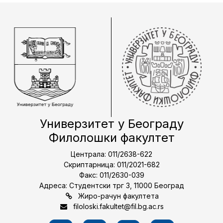
Универзитет у Београду
Филолошки факултет
Централа: 011/2638-622
Скриптарница: 011/2021-682
Факс: 011/2630-039
Адреса: Студентски трг 3, 11000 Београд
Жиро-рачун факултета
filoloski.fakultet@fil.bg.ac.rs