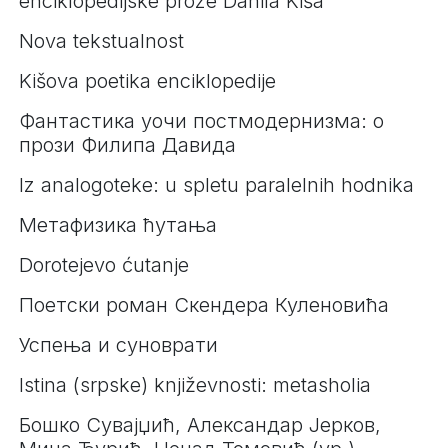
enciklopedijske proze Danila Kiša
Nova tekstualnost
Kišova poetika enciklopedije
Фантастика уочи постмодернизма: о
прози Филипа Давида
Iz analogoteke: u spletu paralelnih hodnika
Метафизика ћутања
Dorotejevo ćutanje
Поетски роман Скендера Куленовића
Успења и суноврати
Istina (srpske) književnosti: metasholia
Бошко Сувајџић, Александар Јерков,