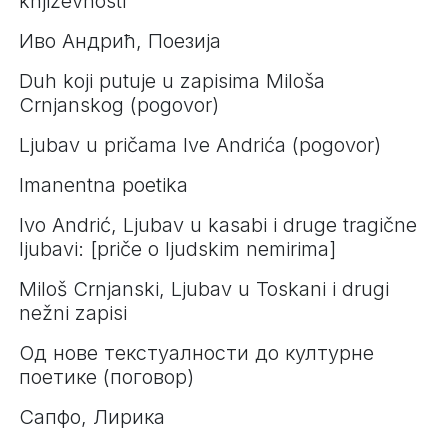
književnosti
Иво Андрић, Поезија
Duh koji putuje u zapisima Miloša
Crnjanskog (pogovor)
Ljubav u pričama Ive Andrića (pogovor)
Imanentna poetika
Ivo Andrić, Ljubav u kasabi i druge tragične
ljubavi: [priče o ljudskim nemirima]
Miloš Crnjanski, Ljubav u Toskani i drugi
nežni zapisi
Од нове текстуалности до културне
поетике (поговор)
Сапфо, Лирика