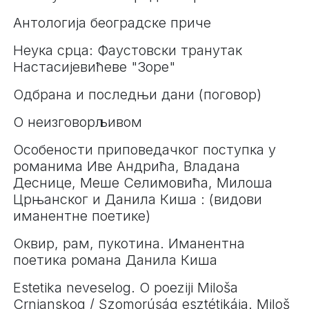
Антологија београдске приче
Неука срца: Фаустовски транутак
Настасијевићеве "Зоре"
Одбрана и последњи дани (поговор)
О неизговорљивом
Особености приповедачког поступка у
романима Иве Андрића, Владана
Деснице, Меше Селимовића, Милоша
Црњанског и Данила Киша : (видови
иманентне поетике)
Оквир, рам, пукотина. Иманентна
поетика романа Данила Киша
Estetika neveselog. O poeziji Miloša
Crnjanskog / Szomorúság esztétikája. Miloš