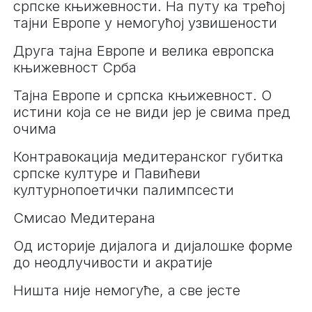
српске књижевности. На путу ка трећој
тајни Европе у немогућој узвишености
Друга тајна Европе и велика европска
књижевност Срба
Тајна Европе и српска књижевност. О
истини која се не види јер је свима пред
очима
Контравокација медитеранског губитка
српске културе и Павићеви
културнопоетички палимпсести
Смисао Медитерана
Од историје дијалога и дијалошке форме
до неодлучивости и акратије
Ништа није немогуће, а све јесте