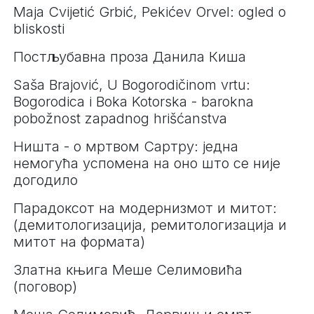
Maja Cvijetić Grbić, Pekićev Orvel: ogled o
bliskosti
Постљубавна проза Данила Киша
Saša Brajović, U Bogorodičinom vrtu:
Bogorodica i Boka Kotorska - barokna
pobožnost zapadnog hrišćanstva
Ништа - о мртвом Сартру: једна
немогућа успомена на оно што се није
догодило
Парадоксот на модернизмот и митот:
(демитологизација, ремитологизација и
митот на формата)
Златна књига Меше Селимовића
(поговор)