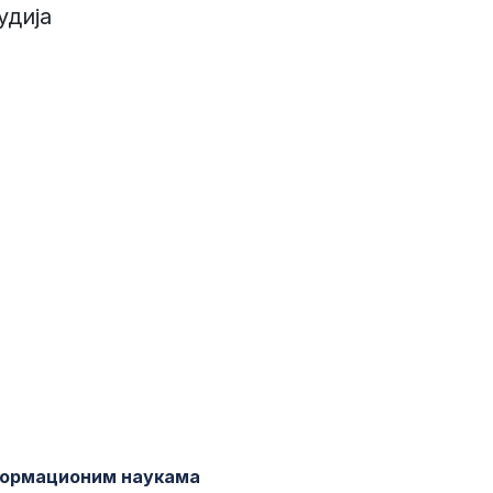
удија
формационим наукама