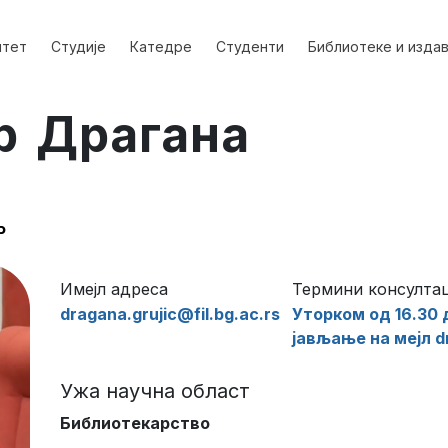
лтет
Студије
Катедре
Студенти
Библиотеке и изда
р Драгана
Р
Имејл адреса
Термини консултац
dragana.grujic@fil.bg.ac.rs
Уторком од 16.30 
јављање на мејл d
Ужа научна област
Библиотекарство