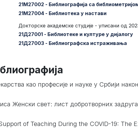
21М27002 - Библиографија са библиометријо
21М27004 - Библиотека у настави
Докторске академске студије - уписани од 202
21Д27001 - Библиотеке и културе у дијалогу
21Д27003 - Библиографска истраживања
блиографија
арства као професије и науке у Србији након
иса Женски свет: лист добротворних задруг
 Support of Teaching During the COVID-19: The 