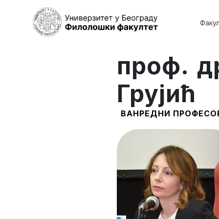
Факу
проф. д
Грујић
ВАНРЕДНИ ПРОФЕСО