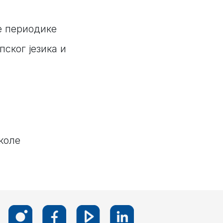
e периодике
ског језика и
коле