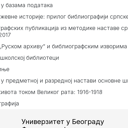
у базама података
жевне историје: прилог библиографији српск
рафских публикација из методике наставе срп
2017
 „Руском архиву” и библиографским изворима
 школској библиотеци
иње
у предметној и разредној настави основне ш
ивота током Великог рата: 1916-1918
графија
Универзитет у Београду