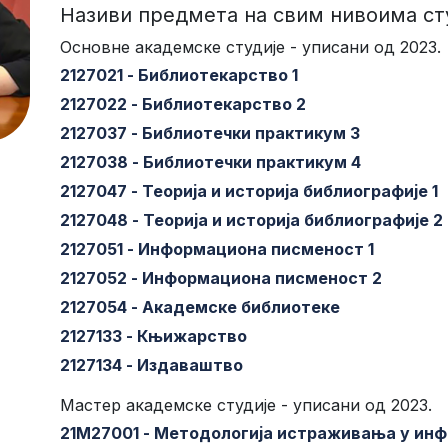
Називи предмета на свим нивоима ст
Основне академске студије - уписани од 2023.
2127021 - Библиотекарство 1
2127022 - Библиотекарство 2
2127037 - Библиотечки практикум 3
2127038 - Библиотечки практикум 4
2127047 - Теорија и историја библиографије 1
2127048 - Теорија и историја библиографије 2
2127051 - Информациона писменост 1
2127052 - Информациона писменост 2
2127054 - Академске библиотеке
2127133 - Књижарство
2127134 - Издаваштво
Мастер академске студије - уписани од 2023.
21М27001 - Методологија истраживања у ин