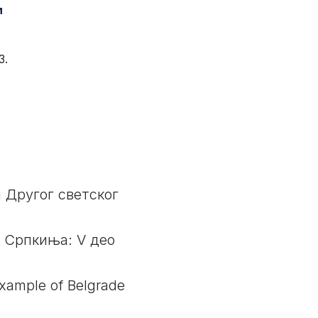
м
3.
 Другог светског
а Српкиња: V део
Example of Belgrade