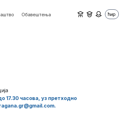
ћир
ваштво
Обавештења
ија
до 17.30 часова, уз претходно
ragana.gr@gmail.com.