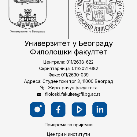
Универзитет у Београду
Филолошки факултет
Централа: 011/2638-622
Скриптарница: 011/2021-682
Факс: 011/2630-039
Адреса: Студентски трг 3, 11000 Београд
Жиро-рачун факултета
filoloski.fakultet@fil.bg.ac.rs
Припрема за пријемни
Центри и институти