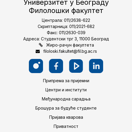
Универзитет у Београду
Филолошки факултет
Централа: 011/2638-622
Скриптарница: 011/2021-682
Факс: 011/2630-039
Адреса: Студентски трг 3, 11000 Београд
Жиро-рачун факултета
filoloski.fakultet@fil.bg.ac.rs
Припрема за пријемни
Центри и институти
Међународна сарадња
Брошура за будуће студенте
Пријава кварова
Приватност