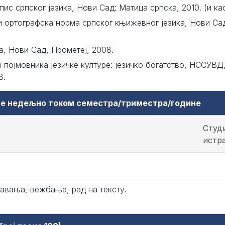
пис српског језика, Нови Сад: Матица српска, 2010. (и ка
и ортографска норма српског књижевног језика, Нови Са
а, Нови Сад, Прометеј, 2008.
појмовника језичке културе: језичко богатство, НССУВД
3.
аве недељно током семестра/триместра/године
Студи
истр
авања, вежбања, рад на тексту.