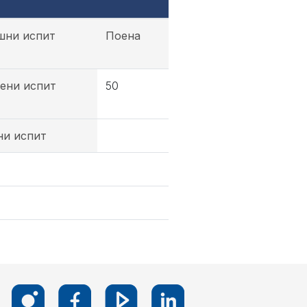
шни испит
Поена
ени испит
50
ни испит