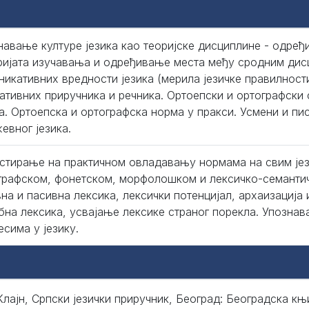
навање културе језика као теоријске дисциплине - одређ
ријата изучавања и одређивање места међу сродним ди
никативних вредности језика (мерила језичке правилнос
ативних приручника и речника. Ортоепски и ортографски
ка. Ортоепска и ортографска норма у пракси. Усмени и п
евног језика.
стирање на практичном овладавању нормама на свим јез
графском, фонетском, морфолошком и лексичко-семантич
вна и пасивна лексика, лексички потенцијал, архаизација 
бна лексика, усвајање лексике страног порекла. Упознав
есима у језику.
Клајн, Српски језички приручник, Београд: Београдска књи