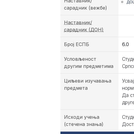
Наставник/
до
сарадник (вежбе)
Наставник/
сарадник (ДОН)
Број ЕСПБ
6.0
Условљеност
Студ
другим предметима
Српс
Циљеви изучавања
Усва
предмета
норм
Да с
друг
Исходи учења
Студ
(стечена знања)
Дост