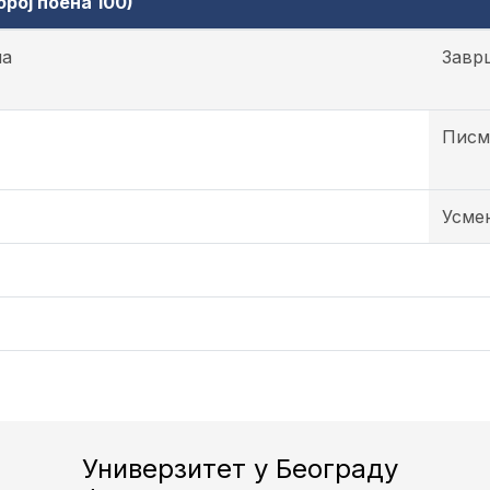
рој поена 100)
на
Завр
Писм
Усме
Универзитет у Београду