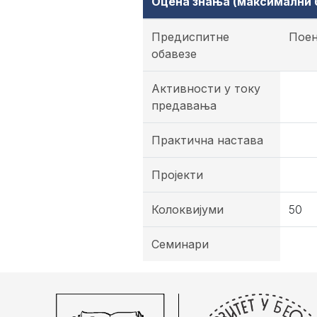
Оцена знања (максимални б
Предиспитне
Пое
обавезе
Активности у току
предавања
Практична настава
Пројекти
Колоквијуми
50
Семинари