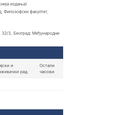
снија издања)
д, Филозофски факултет,
, 32/3, Београд: Међународни
јски и
Остали
аживачки рад
часови