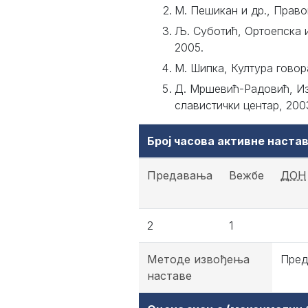
М. Пешикан и др., Право
Љ. Суботић, Ортоепска 
2005.
М. Шипка, Култура говор
Д. Мршевић-Радовић, Из 
славистички центар, 200
Број часова активне наст
Предавања
Вежбе
ДОН
2
1
Методе извођења
Пред
наставе