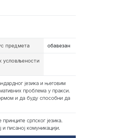
ус предмета
обавезан
к условљености
ндардног језика и његовим
мативних проблема у пракси.
ормом и да буду способни да
 принципе српског језика.
 и писаној комуникацији.