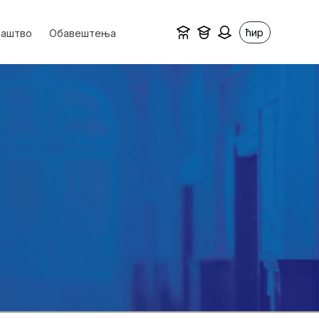
ћир
ваштво
Обавештења