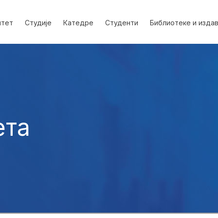
лтет
Студије
Катедре
Студенти
Библиотеке и изда
ета