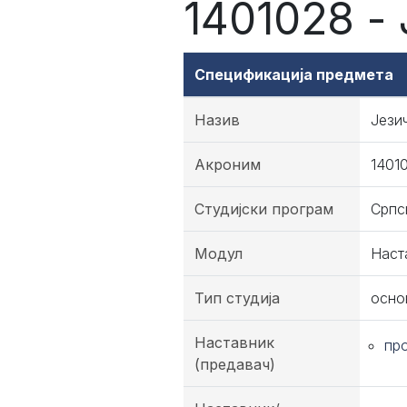
1401028 -
Спецификација предмета
Назив
Јези
Акроним
1401
Студијски програм
Српс
Модул
Наст
Тип студија
осно
Наставник
пр
(предавач)