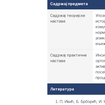
Садржај предмета
Садржај теоријске
Упоз
наставе
исто
кому
норм
јези
књиж
Садржај практичне
Инси
наставе
орто
акти
посе
проц
Литература
П. Ивић, Б. Брборић, И. 