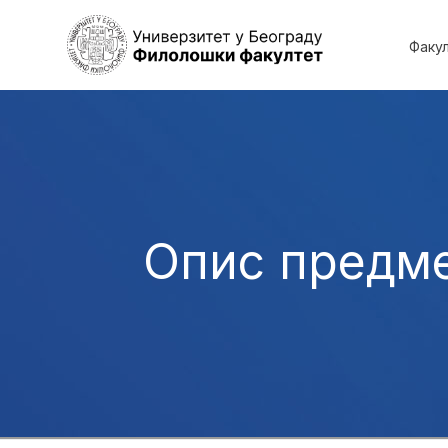
Факу
Опис предм