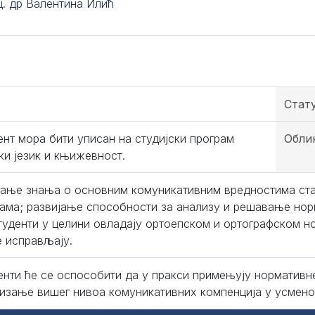
ц. др Валентина Илић
Стат
ент мора бити уписан на студијски програм
Обли
ки језик и књижевност.
јање знања о основним комуникативним вредностима ста
ама; развијање способности за анализу и решавање нор
туденти у целини овладају ортоепском и ортографском н
е исправљају.
енти ће се оспособити да у пракси примењују нормативне
изање вишег нивоа комуникативних компенција у усменој