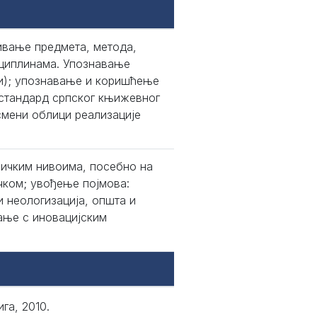
ивање предмета, метода,
сциплинама. Упознавање
ти); упознавање и коришћење
 стандард српског књижевног
исмени облици реализације
ичким нивоима, посебно на
ком; увођење појмова:
и неологизација, општа и
ање с иновацијским
га, 2010.