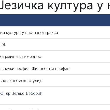
 Језичка култура у 
чка култура у наставној пракси
028
ки језик и књижевност
авнички профил, Филолошки профил
вне академске студије
оф. др Вељко Брборић