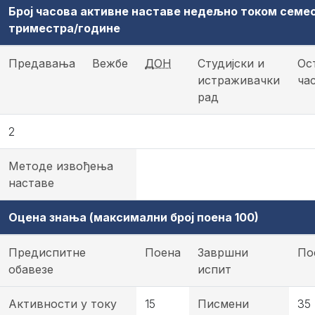
Број часова активне наставе недељно током семе
триместра/године
Предавања
Вежбе
ДОН
Студијски и
Ос
истраживачки
ча
рад
2
Методе извођења
наставе
Оцена знања (максимални број поена 100)
Предиспитне
Поена
Завршни
По
обавезе
испит
Активности у току
15
Писмени
35