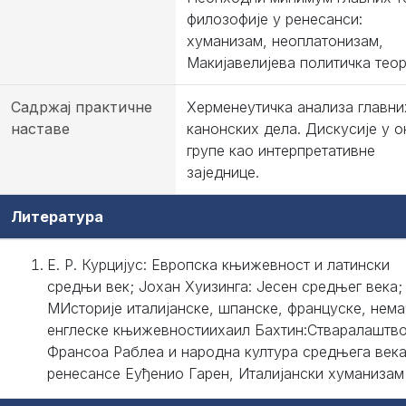
филозофије у ренесанси:
хуманизам, неоплатонизам,
Макијавелијева политичка теор
Садржај практичне
Херменеутичка анализа главни
наставе
канонских дела. Дискусије у о
групе као интерпретативне
заједнице.
Литература
Е. Р. Курцијус: Европска књижевност и латински
средњи век; Joхан Хуизинга: Јесен средњег века;
МИсторије италијанске, шпанске, француске, нема
енглеске књижевностиихаил Бахтин:Стваралаштв
Франсоа Раблеа и народна култура средњега века
ренесансе Еуђенио Гарен, Италијански хуманизам