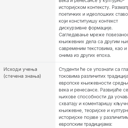
века и ренесансе у културно-
историјском контексту. Разма
поетичких и идеолошких став
који конституишу контекст
дискурзивне формације.
Сагледавање мреже повезано
књижевних дела са другим њ
савременим текстовима, као и
онима из других епоха.
Исходи учења
Студенти ће се упознати са гл
(стечена знања)
токовима различитих традициј
европске књижевности средњ
века и ренесансе. Развијаће с
њихове способности да уочава
схватају и коментаришу кључн
књижевне, теоријске и култур
историјске појаве у различити
европским традицијама: