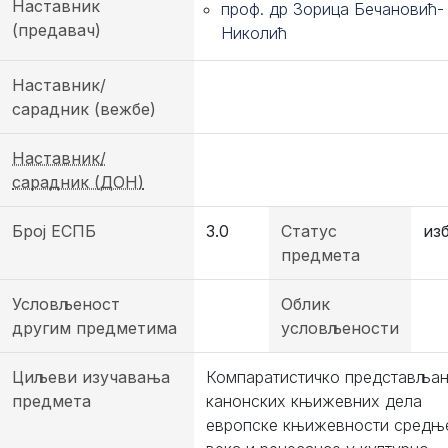
Наставник
проф. др Зорица Бечановић-
(предавач)
Николић
Наставник/
сарадник (вежбе)
Наставник/
сарадник (ДОН)
Број ЕСПБ
3.0
Статус
из
предмета
Условљеност
Облик
другим предметима
условљености
Циљеви изучавања
Компаратистичко представља
предмета
канонских књижевних дела
европске књижевности средњ