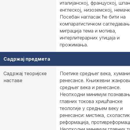
италијанској, француској, шпан
енглеској, низоземској, немачк
Посебан нагласак ће бити на
компаратистичком сагледавањ
миграција тема и мотива,
интерлитерарних утицаја и
прожимања.
Садржај предмета
Садржај теоријске
Поетике средњег века, хумани
наставе
ренесансе. Књижевни жанров
средњег века и ренесансе.
Неопходни минимум познава
главних токова хришћанске
теологије у средњем веку и
ренесанси: мистика, схоластик
реформација, противреформаци
Неопходни минимум главних т