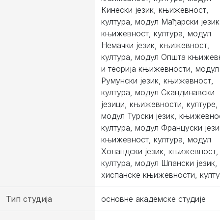
Кинески језик, књижевност,
култура, модул Мађарски језик
књижевност, култура, модул
Немачки језик, књижевност,
култура, модул Општа књижев
и теорија књижевности, модул
Румунски језик, књижевност,
култура, модул Скандинавски
језици, књижевности, културе,
модул Турски језик, књижевно
култура, модул Француски јези
књижевност, култура, модул
Холандски језик, књижевност,
култура, модул Шпански језик,
хиспанске књижевности, култ
Тип студија
основне академске студије