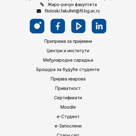
Жиро-рачун факултета
filoloski.fakultet@fil.bg.ac.rs
Припрема за пријемни
Центри и институти
Међународна сарадња
Брошура за будуће студенте
Пријава кварова
Приватност
Сертификати
Moodle
е-Студент
е-Запослени
Стари сајт