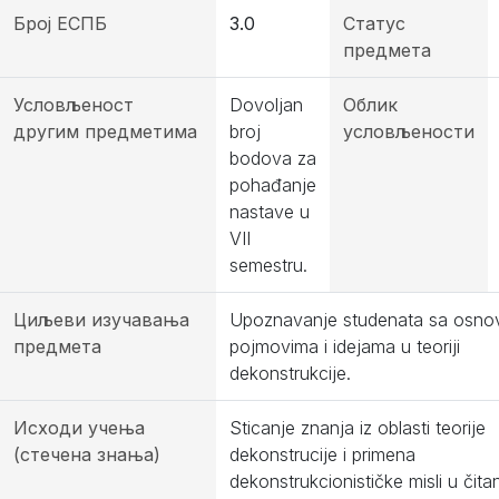
Број ЕСПБ
3.0
Статус
предмета
Условљеност
Dovoljan
Облик
другим предметима
broj
условљености
bodova za
pohađanje
nastave u
VII
semestru.
Циљеви изучавања
Upoznavanje studenata sa osno
предмета
pojmovima i idejama u teoriji
dekonstrukcije.
Исходи учења
Sticanje znanja iz oblasti teorije
(стечена знања)
dekonstrucije i primena
dekonstrukcionističke misli u čita