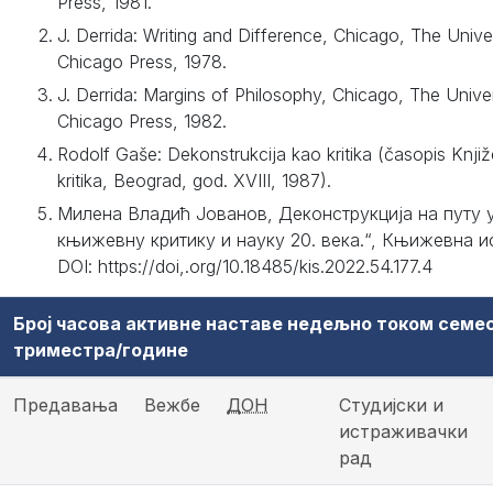
Press, 1981.
J. Derrida: Writing and Difference, Chicago, The Unive
Chicago Press, 1978.
J. Derrida: Margins of Philosophy, Chicago, The Univer
Chicago Press, 1982.
Rodolf Gaše: Dekonstrukcija kao kritika (časopis Knji
kritika, Beograd, god. XVIII, 1987).
Милена Владић Јованов, Деконструкција на путу 
књижевну критику и науку 20. века.“, Књижевна и
DOI: https://doi,.org/10.18485/kis.2022.54.177.4
Број часова активне наставе недељно током семе
триместра/године
Предавања
Вежбе
ДОН
Студијски и
истраживачки
рад