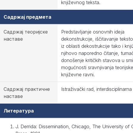
književnog teksta.
Садржај предмета
Садржај теоријске
Predstavljanje osnovnih ideja
наставе
dekonstrukcije, iščitavanje tekst
iz oblasti dekostrukcije tako i knji
njihovo naporedno čitanje, tumač
donošenje kritičkih stavova u smi
mogućnosti sravnjivanja teorijske
književne ravni.
Садржај практичне
Istraživački rad, interdisciplinarn
наставе
Литература
J. Derrida: Dissemination, Chicago, The University of