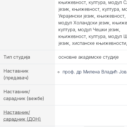
књижевност, култура, модул С
језик, књижевност, култура, м
Украјински језик, књижевност,
модул Холандски језик, књиже
култура, модул Чешки језик,
књижевност, култура, модул 
језик, хиспанске књижевности,
Тип студија
основне академске студије
Наставник
проф. др Милена Владић Јо
(предавач)
Наставник/
сарадник (вежбе)
Наставник/
сарадник (ДОН)