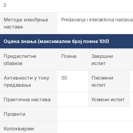
2
Методе извођења
Predavanja i interaktivna nastava
наставе
Оцена знања (максимални број поена 100)
Предиспитне
Поена
Завршни
обавезе
испит
Активности у току
30
Писмени
предавања
испит
Практична настава
Усмени испит
Пројекти
Колоквијуми