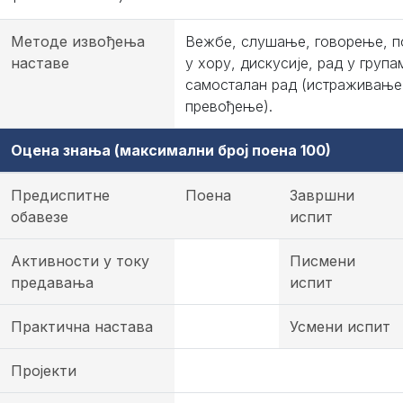
Методе извођења
Вежбе, слушање, говорење, 
наставе
у хору, дискусије, рад у група
самосталан рад (истраживање
превођење).
Оцена знања (максимални број поена 100)
Предиспитне
Поена
Завршни
обавезе
испит
Активности у току
Писмени
предавања
испит
Практична настава
Усмени испит
Пројекти