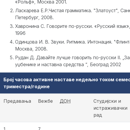
«Рольф», Москва 2001.
Ласкарева Е.Р.Чистая грамматика. "Златоуст", Сан
Петербург, 2008.
Хавронина С. Говорите по-русски. «Русский язык»
1996
Одинцова И. В. Звуки. Ритмика. Интонация. "Флинт
Москва, 2008.
Рудан Д. Давайте лучше говорить по-русски II. „З
уџбенике и наставна средства “, Београд 2002
Број часова активне наставе недељно током семе
триместра/године
Предавања
Вежбе
ДОН
Студијски и
истраживачки
рад
1
7