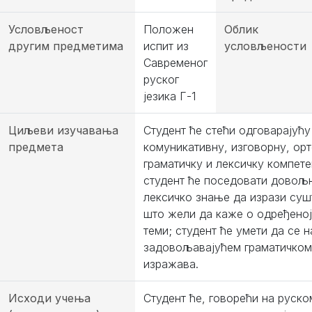
Условљеност
Положен
Облик
другим предметима
испит из
условљености
Савременог
руског
језика Г-1
Циљеви изучавања
Студент ће стећи одговарајућу
предмета
комуникативну, изговорну, орт
граматичку и лексичку компетен
студент ће поседовати довољ
лексичко знање да изрази суш
што жели да каже о одређеној
теми; студент ће умети да се н
задовољавајућем граматичком
изражава.
Исходи учења
Студент ће, говорећи на руском