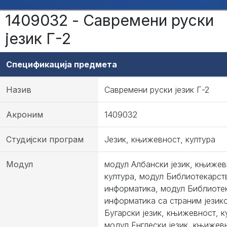
1409032 - Савремени руски
језик Г-2
Спецификација предмета
Назив
Савремени руски језик Г-2
Акроним
1409032
Студијски програм
Језик, књижевност, култура
Модул
модул Албански језик, књижев
култура, модул Библиотекарст
информатика, модул Библиоте
информатика са страним језик
Бугарски језик, књижевност, к
модул Енглески језик, књижев