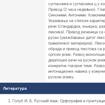
сугласника и сугласника ц у ко
Превод (2 часа недељно). Гла
Синоними. Антоними. Хомоним
Указивање на стилске каракте
речи (стандардна, књишка, ра
лексика). Превод реченица са 
руски (увежбавање датог лекс
граматичког материјала). Лекс
обрада и превод текстова са р
српски језик. Развој монолошк
дијалошке речи на руском јези
конкретне говорне теме. Разво
интонационих навика у комуни
руском језику.
Литература
Голуб И. Б. Русский язык. Орфография и пунктуаци