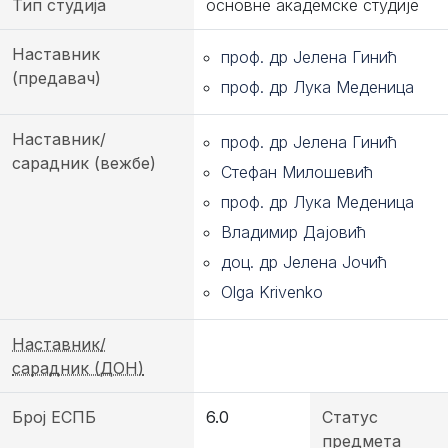
Тип студија
основне академске студије
Наставник
проф. др Јелена Гинић
(предавач)
проф. др Лука Меденица
Наставник/
проф. др Јелена Гинић
сарадник (вежбе)
Стефан Милошевић
проф. др Лука Меденица
Владимир Дајовић
доц. др Јелена Јочић
Olga Krivenko
Наставник/
сарадник (ДОН)
Број ЕСПБ
6.0
Статус
предмета