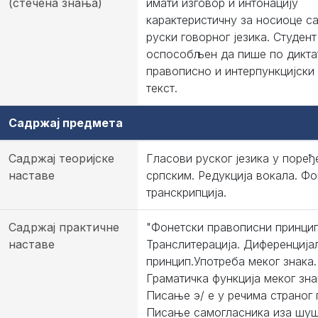
(стечена знања)
имати изговор и интонацију
карактеристичну за носиоце с
руски говорног језика. Студент
оспособљен да пише по дикта
правописно и интерпункцијски
текст.
Садржај предмета
Садржај теоријске
Гласови руског језика у поре
наставе
српским. Редукција вокала. Фо
транскрипција.
Садржај практичне
"Фонетски правописни принцип
наставе
Транслитерација. Диференција
принцип.Употреба меког знака.
Граматичка функција меког зна
Писање э/ е у речима страног
Писање самогласника иза шу