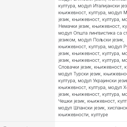
култура, модул Италијански јез
књижевност, култура, модул 
језик, књижевност, култура, м
Немачки језик, књижевност, ку
модул Општа лингвистика са с
језиком, модул Пољски језик,
књижевност, култура, модул 
језик, књижевност, култура, м
језик, књижевност, култура, м
Словачки језик, књижевност, к
модул Турски језик, књижевно
култура, модул Украјински јези
књижевност, култура, модул 
језик, књижевност, култура, м
Чешки језик, књижевност, култ
модул Шпански језик, хиспанс
књижевности, културе