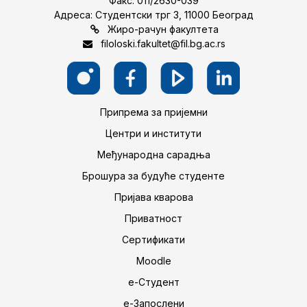
Факс: 011/2630-039
Адреса: Студентски трг 3, 11000 Београд
Жиро-рачун факултета
filoloski.fakultet@fil.bg.ac.rs
Припрема за пријемни
Центри и институти
Међународна сарадња
Брошура за будуће студенте
Пријава кварова
Приватност
Сертификати
Moodle
е-Студент
е-Запослени