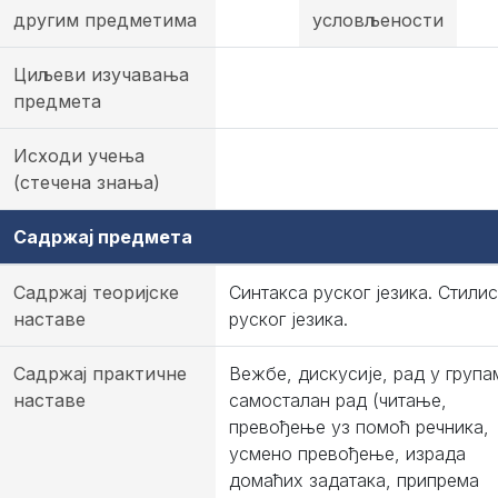
другим предметима
условљености
Циљеви изучавања
предмета
Исходи учења
(стечена знања)
Садржај предмета
Садржај теоријске
Синтакса руског језика. Стили
наставе
руског језика.
Садржај практичне
Вежбе, дискусије, рад у група
наставе
самосталан рад (читање,
превођење уз помоћ речника,
усмено превођење, израда
домаћих задатака, припрема