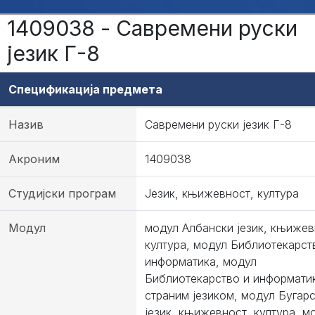
1409038 - Савремени руски
језик Г-8
Спецификација предмета
Назив
Савремени руски језик Г-8
Акроним
1409038
Студијски програм
Језик, књижевност, култура
Модул
модул Албански језик, књижев
култура, модул Библиотекарст
информатика, модул
Библиотекарство и информати
страним језиком, модул Бугар
језик, књижевност, култура, м