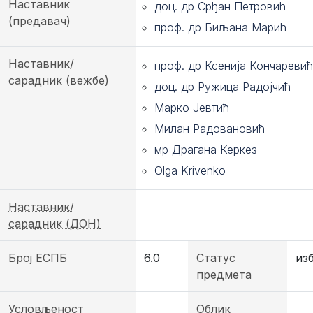
Наставник
доц. др Срђан Петровић
(предавач)
проф. др Биљана Марић
Наставник/
проф. др Ксенија Кончаревић
сарадник (вежбе)
доц. др Ружица Радојчић
Марко Јевтић
Милан Радовановић
мр Драгана Керкез
Olga Krivenko
Наставник/
сарадник (ДОН)
Број ЕСПБ
6.0
Статус
из
предмета
Условљеност
Облик