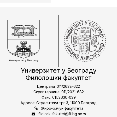
Универзитет у Београду
Филолошки факултет
Централа: 011/2638-622
Скриптарница: 011/2021-682
Факс: 011/2630-039
Адреса: Студентски трг 3, 11000 Београд
Жиро-рачун факултета
filoloski.fakultet@fil.bg.ac.rs