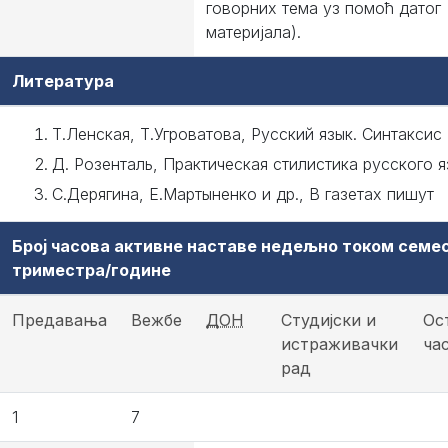
говорних тема уз помоћ датог
материјала).
Литература
Т.Ленская, Т.Угроватова, Русский язык. Синтаксис
Д. Розенталь, Практическая стилистика русского я
С.Дерягина, Е.Мартыненко и др., В газетах пишут
Број часова активне наставе недељно током семе
триместра/године
Предавања
Вежбе
ДОН
Студијски и
Ос
истраживачки
ча
рад
1
7