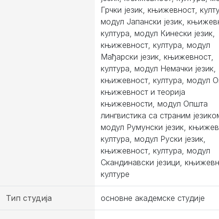
Грчки језик, књижевност, култ
модул Јапански језик, књижев
култура, модул Кинески језик,
књижевност, култура, модул
Мађарски језик, књижевност,
култура, модул Немачки језик,
књижевност, култура, модул 
књижевност и теорија
књижевности, модул Општа
лингвистика са страним језико
модул Румунски језик, књижев
култура, модул Руски језик,
књижевност, култура, модул
Скандинавски језици, књижевн
културе
Тип студија
основне академске студије