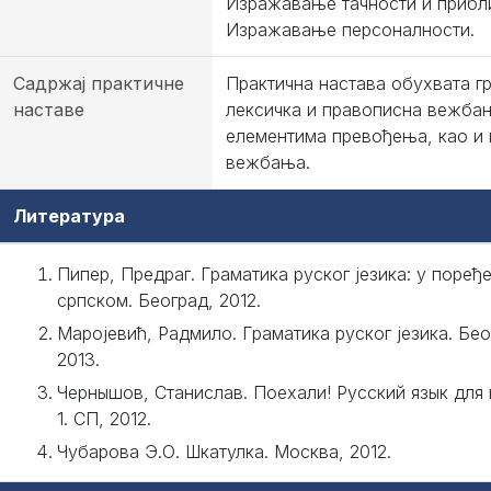
Изражавање тачности и прибл
Изражавање персоналности.
Садржај практичне
Практична настава обухвата г
наставе
лексичка и правописна вежба
елементима превођења, као и 
вежбања.
Литература
Пипер, Предраг. Граматика руског језика: у поређ
српском. Београд, 2012.
Маројевић, Радмило. Граматика руског језика. Бео
2013.
Чернышов, Станислав. Поехали! Русский язык для
1. СП, 2012.
Чубарова Э.О. Шкатулка. Москва, 2012.