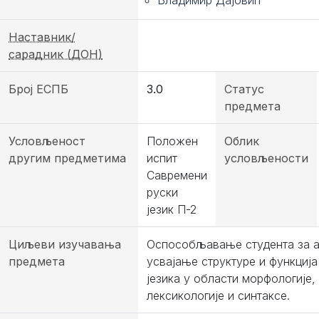
Владимир Дајовић
Наставник/
сарадник (ДОН)
Број ЕСПБ
3.0
Статус
предмета
Условљеност
Положен
Облик
другим предметима
испит
условљености
Савремени
руски
језик П-2
Циљеви изучавања
Оспособљавање студента за а
предмета
усвајање структуре и функција
језика у области морфологије,
лексикологије и синтаксе.