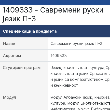
1409333 - Савремени руски
језик П-3
Спецификација предмета
Назив
Савремени руски језик П-3
Акроним
1409333
Студијски програм
Језик, књижевност, култура,С
књижевност и језик,Српска к
и језик са компаратистиком,Ср
и књижевност
Модул
модул Албански језик, књижев
култура, модул Библиотекарст
информатика, модул Библиоте