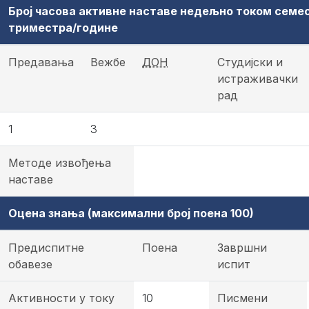
Број часова активне наставе недељно током семе
триместра/године
Предавања
Вежбе
ДОН
Студијски и
истраживачки
рад
1
3
Методе извођења
наставе
Оцена знања (максимални број поена 100)
Предиспитне
Поена
Завршни
обавезе
испит
Активности у току
10
Писмени