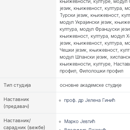
књижевности, културе, модул 
језик, књижевност, култура, м
Турски језик, књижевност, кул
модул Украјински језик, књиже
култура, модул Француски јези
књижевност, култура, модул 
језик, књижевност, култура, м
Чешки језик, књижевност, култ
модул Шпански језик, хиспанс
књижевности, културе, Настав
профил, Филолошки профил
Тип студија
основне академске студије
Наставник
проф. др Јелена Гинић
(предавач)
Наставник/
Марко Јевтић
сарадник (вежбе)