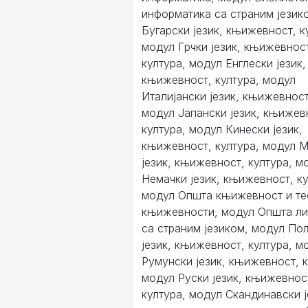
информатика са страним језик
Бугарски језик, књижевност, к
модул Грчки језик, књижевнос
култура, модул Енглески језик,
књижевност, култура, модул
Италијански језик, књижевност
модул Јапански језик, књижев
култура, модул Кинески језик,
књижевност, култура, модул 
језик, књижевност, култура, м
Немачки језик, књижевност, ку
модул Општа књижевност и те
књижевности, модул Општа ли
са страним језиком, модул По
језик, књижевност, култура, м
Румунски језик, књижевност, к
модул Руски језик, књижевнос
култура, модул Скандинавски ј