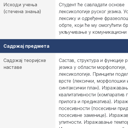
Исходи учења
Студент ће савладати основе
(стечена знања)
лексикологије руског језика. У
лексику и одређене фразеоло
обрте, који ће му омогућити б
укључивање у комуникациони 
Садржај предмета
Садржај теоријске
Састав, структура и функције 
наставе
језика у области морфологије,
лексикологије. Принципи подел
врсте (лексички, морфолошки 
синтаксички план). Изражава
квалитативности (компаратив 
прилога и предикатива). Изра
посесивности (посесивни прид
посесивне заменице). Изража
упитности. Изражавање темпо