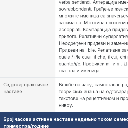
verba sentiendi. Алтерација име
sovrabbondanti. Грађење женск
множине именица са значење
занимања. Множина сложеница
accoppiati. Компарација придев
прилога. Релативни суперлатив
Неодређени придеви и замени
Придеви на -bile. Релативне зам
quale / i/le quali, il che, il cui, chi
quanto/i/e. Префикси in- и ri-. 
глагола и именица.
Садржај практичне
Вежбе на часу, самосталан ра
наставе
теоријских знања на одговара
текстове на рецептивном и пр
нивоу.
Број часова активне наставе недељно током семе
триместра/године