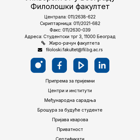
Филолошки факултет
Централа: 011/2638-622
Скриптарница: 011/2021-682
Факс: 011/2630-039
Адреса: Студентски трг 3, 11000 Београд
Жиро-рачун факултета
filoloski.fakultet@fil.bg.ac.rs
Припрема за пријемни
Центри и институти
Међународна сарадња
Брошура за будуће студенте
Пријава кварова
Приватност
Сертификати