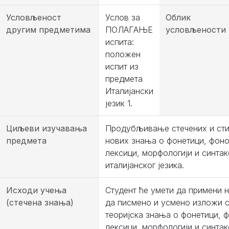
Условљеност
Услов за
Облик
другим предметима
ПОЛАГАЊЕ
условљености
испита:
положен
испит из
предмета
Италијански
језик 1.
Циљеви изучавања
Продубљивање стечених и ст
предмета
нових знања о фонетици, фоно
лексици, морфологији и синтак
италијанског језика.
Исходи учења
Студент ће умети да примени н
(стечена знања)
да писмено и усмено изложи 
теоријска знања о фонетици, ф
лексици, морфологији и синтак