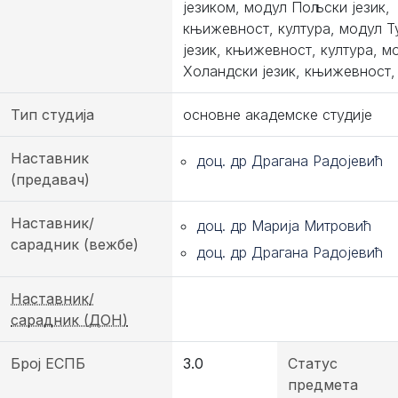
језиком, модул Пољски језик,
књижевност, култура, модул Т
језик, књижевност, култура, м
Холандски језик, књижевност,
Тип студија
основне академске студије
Наставник
доц. др Драгана Радојевић
(предавач)
Наставник/
доц. др Марија Митровић
сарадник (вежбе)
доц. др Драгана Радојевић
Наставник/
сарадник (ДОН)
Број ЕСПБ
3.0
Статус
предмета