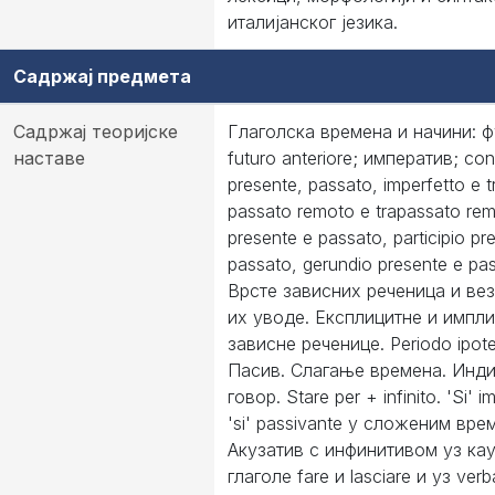
италијанског језика.
Садржај предмета
Садржај теоријске
Глаголска времена и начини: ф
наставе
futuro anteriore; императив; con
presente, passato, imperfetto e 
passato remoto e trapassato remo
presente e passato, participio pr
passato, gerundio presente e pa
Врсте зависних реченица и вез
их уводе. Експлицитне и импл
зависне реченице. Periodo ipote
Пасив. Слагање времена. Инд
говор. Stare per + infinito. 'Si' 
'si' passivante у сложеним вре
Акузатив с инфинитивом уз ка
глаголе fare и lasciare и уз verb