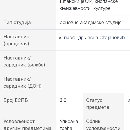
Шпански језик, хиспанске
књижевности, културе
Тип студија
основне академске студије
Наставник
проф. др Јасна Стојановић
(предавач)
Наставник/
сарадник (вежбе)
Наставник/
сарадник (ДОН)
Број ЕСПБ
3.0
Статус
предмета
Условљеност
Уписана
Облик
другим предметима
трећа,
условљености