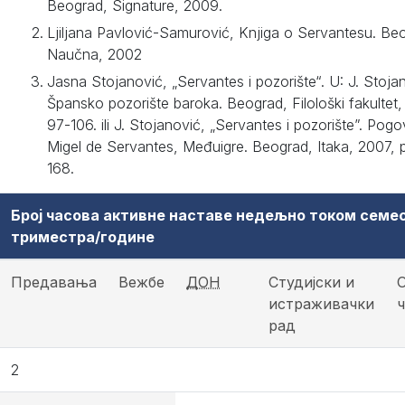
Beograd, Signature, 2009.
Ljiljana Pavlović-Samurović, Knjiga o Servantesu. Be
Naučna, 2002
Jasna Stojanović, „Servantes i pozorište“. U: J. Stoja
Špansko pozorište baroka. Beograd, Filološki fakultet,
97-106. ili J. Stojanović, „Servantes i pozorište”. Pogo
Migel de Servantes, Međuigre. Beograd, Itaka, 2007, 
168.
Број часова активне наставе недељно током семе
триместра/године
Предавања
Вежбе
ДОН
Студијски и
истраживачки
рад
2