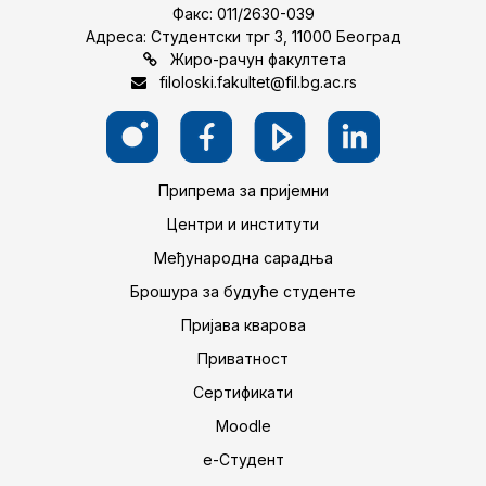
Факс: 011/2630-039
Адреса: Студентски трг 3, 11000 Београд
Жиро-рачун факултета
filoloski.fakultet@fil.bg.ac.rs
Припрема за пријемни
Центри и институти
Међународна сарадња
Брошура за будуће студенте
Пријава кварова
Приватност
Сертификати
Moodle
е-Студент