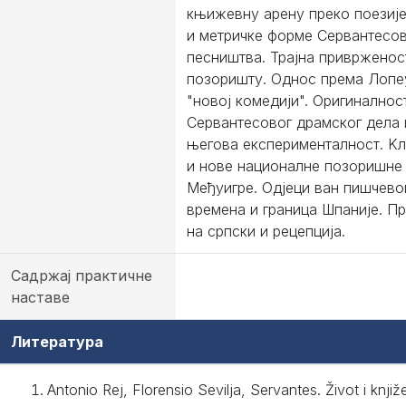
књижевну арену преко поезије
и метричке форме Сервантесо
песништва. Трајна приврженос
позоришту. Однос према Лопе
"новој комедији". Оригиналнос
Сервантесовог драмског дела 
његова експерименталност. K
и нове националне позоришне 
Међуигре. Одјеци ван пишчево
времена и граница Шпаније. П
на српски и рецепција.
Садржај практичне
наставе
Литература
Antonio Rej, Florensio Sevilja, Servantes. Život i knjiž