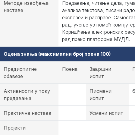
Методе извођења
Предавања, читање дела, тум
наставе
анализа текстова, писани радо
експозеи и расправе. Самоста
рад, учење уз помоћ компјутер
Kоришћење електронских ресу
рад преко платформе МУДЛ.
Оцена знања (максимални број поена 100)
Предиспитне
Поена
Завршни
обавезе
испит
Активности у току
Писмени
предавања
испит
Практична настава
Усмени испит
Пројекти