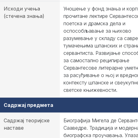
Исходи учења
Уношење у фонд знања и корп
(стечена знања)
прочитане лектире Сервантесо
поетска и драмска дела и
оспособљавање за њихово
разумевање у складу са савр
тумачењима шпанских и стран
сервантиста. Развијање спосо
за самостално реципирање
Сервантесове литерарне уметн
за расуђивање о њој и вредн
контексту шпанске и свеукупн
светске књижевности.
Садржај предмета
Садржај теоријске
Биографија Мигела де Сервант
наставе
Сааведре. Традиција и модерн
биографска проучавања. Улаза