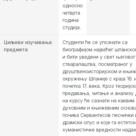
односно
четврта
година
студија.
Циљеви изучавања
Студенти ће се упознати са
предмета
биографијом највећег шпанско
и бити уведени у свет његовог
стваралаштва, посматраног у
друштвеноисторијском и књи
окружењу Шпаније с краја 16. 
почетка 17. века. Kроз теоријск
предавања, читање и анализу 
на курсу ће сазнати на каквим
духовним и књижевним основ
почива Сервантесов песнички 
драмски опус и које га естетск
хуманистичке вредности надах