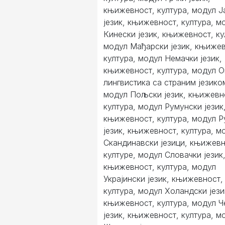
књижевност, култура, модул Ј
језик, књижевност, култура, м
Кинески језик, књижевност, ку
модул Мађарски језик, књижев
култура, модул Немачки језик,
књижевност, култура, модул 
лингвистика са страним језико
модул Пољски језик, књижевн
култура, модул Румунски језик
књижевност, култура, модул Р
језик, књижевност, култура, м
Скандинавски језици, књижевн
културе, модул Словачки језик
књижевност, култура, модул
Украјински језик, књижевност,
култура, модул Холандски јези
књижевност, култура, модул 
језик, књижевност, култура, м