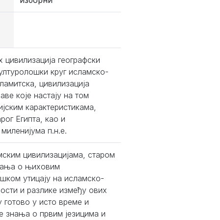
изборни
 цивилизација географски
 културолошки круг исламско-
еламитска, цивилизација
аве које настају на том
ијским карактеристикама,
рог Египта, као и
миленијума п.н.е.
ским цивилизацијама, старом
знања о њиховим
ошком утицају на исламско-
ности и разлике између ових
у готово у исто време и
се знања о првим језицима и