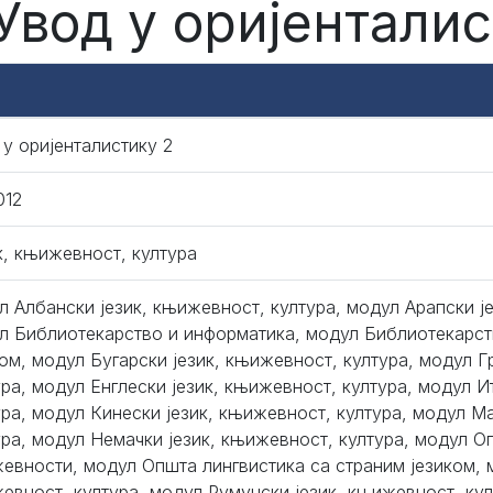
 Увод у оријенталис
 у оријенталистику 2
012
к, књижевност, култура
л Албански језик, књижевност, култура, модул Арапски ј
л Библиотекарство и информатика, модул Библиотекарст
ком, модул Бугарски језик, књижевност, култура, модул Г
ура, модул Енглески језик, књижевност, култура, модул И
ура, модул Кинески језик, књижевност, култура, модул М
ура, модул Немачки језик, књижевност, култура, модул О
евности, модул Општа лингвистика са страним језиком, 
евност, култура, модул Румунски језик, књижевност, култ