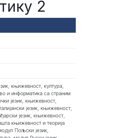
тику 2
език, књижевност, култура,
во и информатика са страним
рчки језик, књижевност,
талијански језик, књижевност,
ађарски језик, књижевност,
пшта књижевност и теорија
модул Пољски језик,
ура, модул Руски језик,