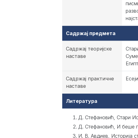
писм
разв
најс
Садржај предмета
Садржај теоријске
Стар
наставе
Суме
Егип
Садржај практичне
Есеји
наставе
Литература
Д. Стефановић, Стари Ис
Д. Стефановић, И беше по
И. В. Авдиев, Историја с