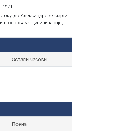
e 1971.
 истоку до Александрове смрти
и и основама цивилизације,
Остали часови
Поена