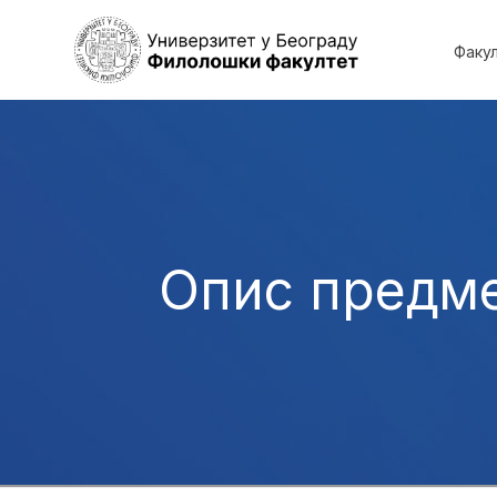
Факу
Опис предм