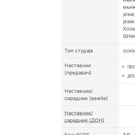
књиж
јези
јези
Хола
Шпан
Тип студија
осно
Наставник
пр
(предавач)
до
Наставник/
сарадник (вежбе)
Наставник/
сарадник (ДОН)