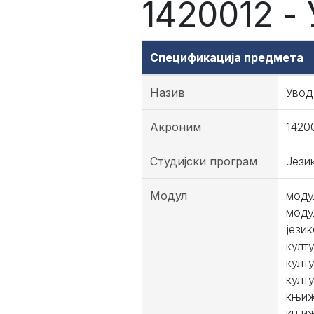
1420012 -
Спецификација предмета
Назив
Увод
Акроним
1420
Студијски програм
Јези
Модул
моду
моду
јези
култ
култ
култ
књиж
књиж