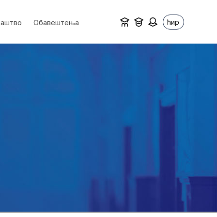
ћир
ваштво
Обавештења