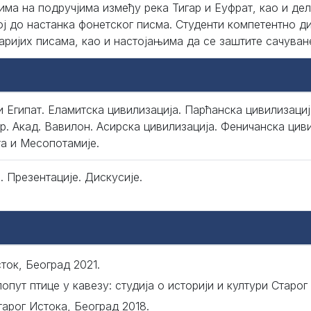
има на подручјима између река Тигар и Еуфрат, као и дел
ој до настанка фонетског писма. Студенти компетентно 
таријих писама, као и настојањима да се заштите сачуван
и Египат. Еламитска цивилизација. Парћанска цивилизациј
р. Акад. Вавилон. Асирска цивилизација. Феничанска цив
та и Месопотамије.
. Презентације. Дискусије.
ток, Београд 2021.
пут птице у кавезу: студија о историји и култури Старог
тарог Истока, Београд 2018.