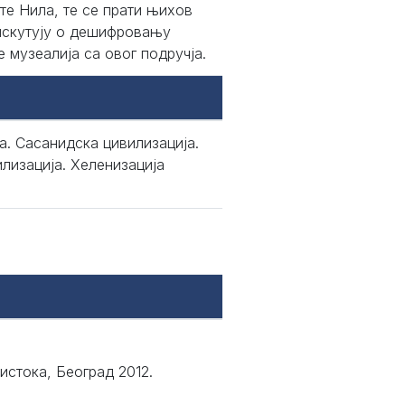
те Нила, те се прати њихов
дискутују о дешифровању
е музеалија са овог подручја.
а. Сасанидска цивилизација.
илизација. Хеленизација
 истока, Београд 2012.