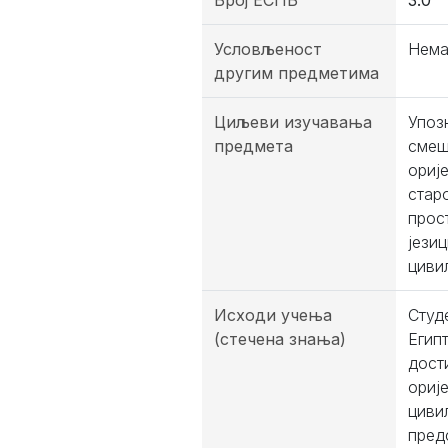
Број ЕСПБ
3.0
Условљеност
Нем
другим предметима
Циљеви изучавања
Упоз
предмета
смеш
ориј
стар
прос
јези
цивил
Исходи учења
Студ
(стечена знања)
Егип
дост
ориј
циви
пред