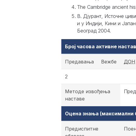
The Cambridge ancient histo
В. Дјурант, Источне цив
и у Индији, Кини и Јапа
Београд 2004.
Број часова активне наст
Предавања
Вежбе
ДОН
2
Методе извођења
Пред
наставе
Оцена знања (максимални б
Предиспитне
Пое