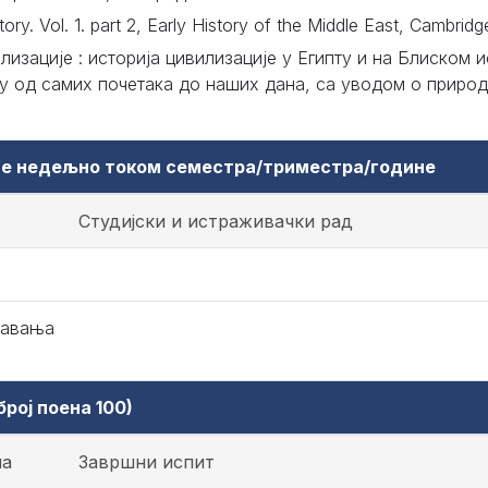
ry. Vol. 1. part 2, Early History of the Middle East, Cambridg
илизације : историја цивилизације у Египту и на Блиском
ну од самих почетака до наших дана, са уводом о природ
аве недељно током семестра/триместра/године
Студијски и истраживачки рад
авања
рој поена 100)
на
Завршни испит