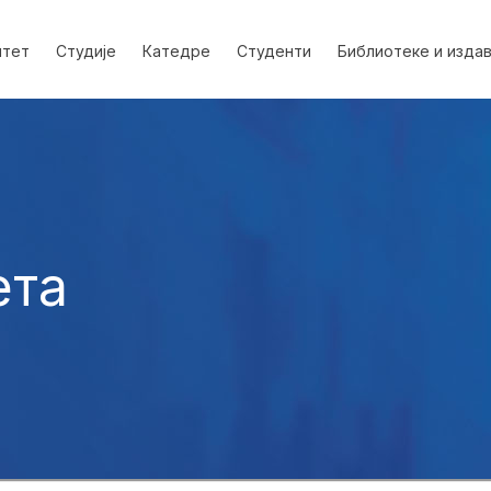
лтет
Студије
Катедре
Студенти
Библиотеке и изда
ета