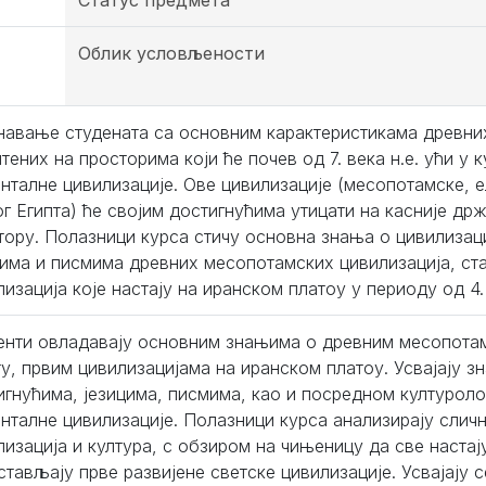
Статус предмета
а
Облик условљености
навање студената са основним карактеристикама древних
тених на просторима који ће почев од 7. века н.е. ући у
енталне цивилизације. Ове цивилизације (месопотамске, 
ог Египта) ће својим достигнућима утицати на касније држ
тору. Полазници курса стичу основна знања о цивилизац
цима и писмима древних месопотамских цивилизација, ста
изација које настају на иранском платоу у периоду од 4. 
енти овладавају основним знањима о древним месопотам
ту, првим цивилизацијама на иранском платоу. Усвајају 
игнућима, језицима, писмима, као и посредном културол
енталне цивилизације. Полазници курса анализирају слич
лизација и култура, с обзиром на чињеницу да све настај
стављају прве развијене светске цивилизације. Усвајају 