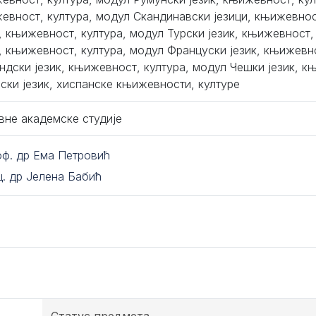
евност, култура, модул Скандинавски језици, књижевнос
к, књижевност, култура, модул Турски језик, књижевност,
к, књижевност, култура, модул Француски језик, књижевн
ндски језик, књижевност, култура, модул Чешки језик, к
ски језик, хиспанске књижевности, културе
вне академске студије
оф. др Ема Петровић
ц. др Јелена Бабић