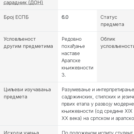
сарадник (ДОН)
Број ЕСПБ
6.0
Статус
предмета
Условљеност
Редовно
Облик
другим предметима
похађање
условљеност
наставе
Арапске
књижевности
3.
Циљеви изучавања
Разумевање и интерпретирање
предмета
садржинских, стилских и језич
првих етапа у развоју модерн
књижевности (од средине XIX
XX века) на српском и арапско
Исходи учења
По положеном испиту студент 