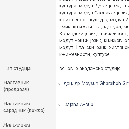
култура, модул Руски језик, к
култура, модул Словачки језик
књижевност, култура, модул У
језик, књижевност, култура, м
Холандски језик, књижевност, 
модул Чешки језик, књижевнос
модул Шпански језик, хиспанс
књижевности, културе
Тип студија
основне академске студије
Наставник
доц. др Meysun Gharaibeh Si
(предавач)
Наставник/
Dajana Ayoub
сарадник (вежбе)
Наставник/