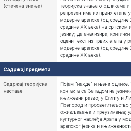
(стечена знања)
теоријска знања о одликама 
репрезентима из првих етапа у
модерне арапске (од средине 
средине XX века) на српском 
језику; да анализира, критички
оцени текст из првих етапа у р
модерне арапске (од средине 
средине XX века).
Садржај предмета
Садржај теоријске
Појам "нахде" и њене одлике. 
наставе
контакта са Западом на језичк
књижевни развој у Египту и Л
Препород и просветитељство 
оживљавања и преузимања; у
културног наслеђа Арапа у мо
арапског језика и књижевности