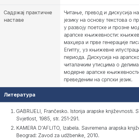
Садржај практичне
Читање, превод и дискусија н
наставе
језику на основу текстова о п
у развоју поетске и прозне мо
арапске књижевности: књижев
махџера и прве генерације пис
Египту, уз књижевне илустраци
периода. Дискусија на арапско
читалачким утисцима о делима
модерне арапске књижевности
преведеним на српски језик.
Литература
GABRIJELI, Frančesko. Istorija arapske književnosti. S
Svjetlost, 1985, str. 251-291.
KАMERA D'AFLITO, Izabela. Savremena arapska knjiž
Beograd: Zavod za udžbenike, 2010.