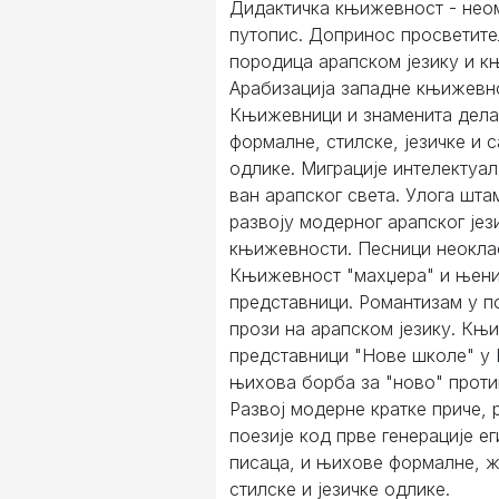
Дидактичка књижевност - нео
путопис. Допринос просветит
породица арапском језику и к
Арабизација западне књижевн
Књижевници и знаменита дела
формалне, стилске, језичке и 
одлике. Миграције интелектуал
ван арапског света. Улога шта
развоју модерног арапског јез
књижевности. Песници неокла
Књижевност "махџера" и њен
представници. Романтизам у по
прози на арапском језику. Књ
представници "Нове школе" у 
њихова борба за "ново" против
Развој модерне кратке приче, 
поезије код прве генерације е
писаца, и њихове формалне, 
стилске и језичке одлике.