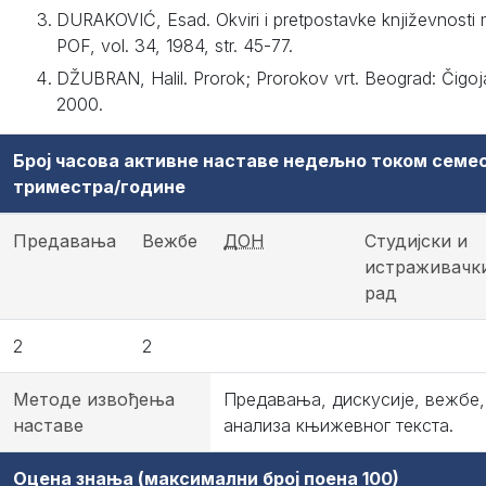
DURAKOVIĆ, Esad. Okviri i pretpostavke književnosti
POF, vol. 34, 1984, str. 45-77.
DŽUBRAN, Halil. Prorok; Prorokov vrt. Beograd: Čigo
2000.
Број часова активне наставе недељно током семе
триместра/године
Предавања
Вежбе
ДОН
Студијски и
истраживачк
рад
2
2
Методе извођења
Предавања, дискусије, вежбе,
наставе
анализа књижевног текста.
Оцена знања (максимални број поена 100)