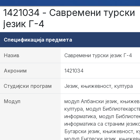
1421034 - Савремени турски
језик Г-4
Спецификација предмета
Назив
Савремени турски језик Г-4
Акроним
1421034
Студијски програм
Језик, књижевност, култура
Модул
модул Албански језик, књижев
култура, модул Библиотекарст
информатика, модул Библиоте
информатика са страним језик
Бугарски језик, књижевност, к
модул Енглески језик, књижев