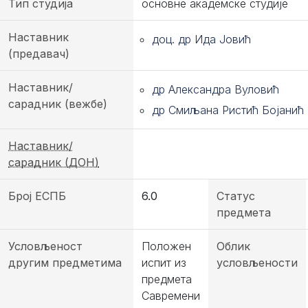
Тип студија
основне академске студије
Наставник
доц. др Ида Јовић
(предавач)
Наставник/
др Александра Вуловић
сарадник (вежбе)
др Смиљана Ристић Бојанић
Наставник/
сарадник (ДОН)
Број ЕСПБ
6.0
Статус
предмета
Условљеност
Положен
Облик
другим предметима
испит из
условљености
предмета
Савремени