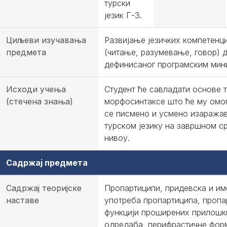
турски
језик Г-3.
Циљеви изучавања
Развијање језичких компетенци
предмета
(читање, разумевање, говор) 
дефинисаног програмским мин
Исходи учења
Студент ће савладати основе 
(стечена знања)
морфосинтаксе што ће му омо
се писмено и усмено изаража
турском језику на завршном 
нивоу.
Садржај предмета
Садржај теоријске
Пропартиципи, придевска и им
наставе
употреба пропартиципа, пропа
функцији проширених прилошк
одредаба, перифрастичне фор