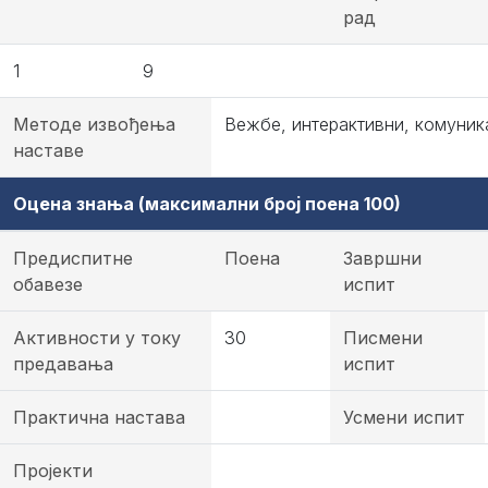
рад
1
9
Методе извођења
Вежбе, интерактивни, комуник
наставе
Оцена знања (максимални број поена 100)
Предиспитне
Поена
Завршни
обавезе
испит
Активности у току
30
Писмени
предавања
испит
Практична настава
Усмени испит
Пројекти