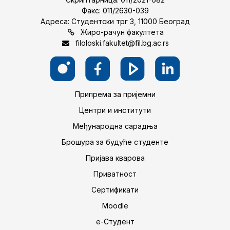
Факс: 011/2630-039
Адреса: Студентски трг 3, 11000 Београд
Жиро-рачун факултета
filoloski.fakultet@fil.bg.ac.rs
Припрема за пријемни
Центри и институти
Међународна сарадња
Брошура за будуће студенте
Пријава кварова
Приватност
Сертификати
Moodle
е-Студент