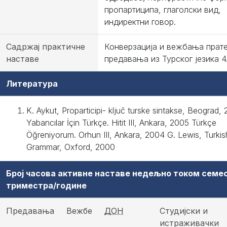
пропартиципа, глаголски вид,
индиректни говор.
Садржај практичне
Конверзација и вежбања прат
наставе
предавања из Турског језика 4
Литература
K. Aykut, Proparticipi- ključ turske sintakse, Beograd, 
Yabancılar İçin Türkçe. Hitit III, Ankara, 2005 Türkçe
Öğreniyorum. Orhun III, Ankara, 2004 G. Lewis, Turkis
Grammar, Oxford, 2000
Број часова активне наставе недељно током семе
триместра/године
Предавања
Вежбе
ДОН
Студијски и
истраживачки