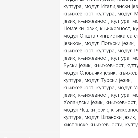
култура, модул Италијански јез
књижевност, култура, модул 
језик, књижевност, култура, м
Немачки језик, књижевност, ку
модул Општа лингвистика са с
језиком, модул Пољски језик,
књижевност, култура, модул 
језик, књижевност, култура, м
Руски језик, књижевност, култ
модул Словачки језик, књижев
култура, модул Турски језик,
књижевност, култура, модул У
језик, књижевност, култура, м
Холандски језик, књижевност, 
модул Чешки језик, књижевнос
култура, модул Шпански језик,
хиспанске књижевности, култ