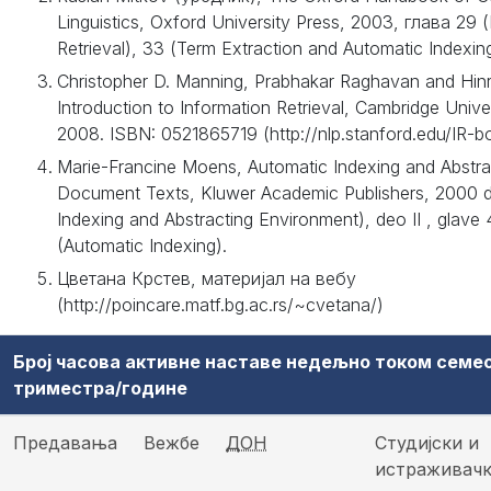
Linguistics, Oxford University Press, 2003, глава 29 
Retrieval), 33 (Term Extraction and Automatic Indexin
Christopher D. Manning, Prabhakar Raghavan and Hinr
Introduction to Information Retrieval, Cambridge Univer
2008. ISBN: 0521865719 (http://nlp.stanford.edu/IR-b
Marie-Francine Moens, Automatic Indexing and Abstra
Document Texts, Kluwer Academic Publishers, 2000 d
Indexing and Abstracting Environment), deo II , glave 4
(Automatic Indexing).
Цветана Крстев, материјал на вебу
(http://poincare.matf.bg.ac.rs/~cvetana/)
Број часова активне наставе недељно током семе
триместра/године
Предавања
Вежбе
ДОН
Студијски и
истраживач