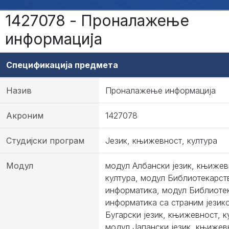
1427078 - Проналажење
информација
Спецификација предмета
Назив
Проналажење информација
Акроним
1427078
Студијски програм
Језик, књижевност, култура
Модул
модул Албански језик, књижев
култура, модул Библиотекарст
информатика, модул Библиоте
информатика са страним језик
Бугарски језик, књижевност, к
модул Јапански језик, књижев