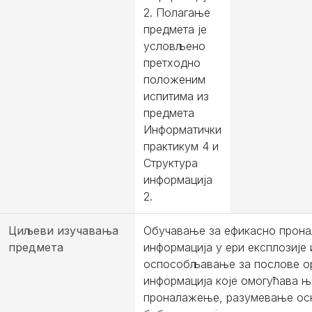
2. Полагање
предмета је
условљено
претходно
положеним
испитима из
предмета
Информатички
практикум 4 и
Структура
информација
2.
Циљеви изучавања
Обучавање за ефикасно прон
предмета
информација у ери експлозије
оспособљавање за послове о
информација које омогућава 
проналажење, разумевање ос