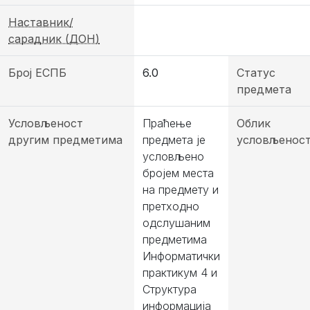
Наставник/
сарадник (ДОН)
Број ЕСПБ
6.0
Статус
предмета
Условљеност
Праћење
Облик
другим предметима
предмета је
условљенос
условљено
бројем места
на предмету и
претходно
одслушаним
предметима
Информатички
практикум 4 и
Структура
информација