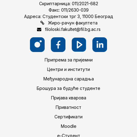
Скриптарница: 011/2021-682
Факс: 011/2630-039
Адреса: Студентски трг 3, 11000 Београд
Жиро-рачун факултета
filoloski.fakultet@fil.bg.ac.rs
Припрема за пријемни
Центри и институти
Међународна сарадња
Брошура за будуће студенте
Пријава кварова
Приватност
Сертификати
Moodle
е-Студент