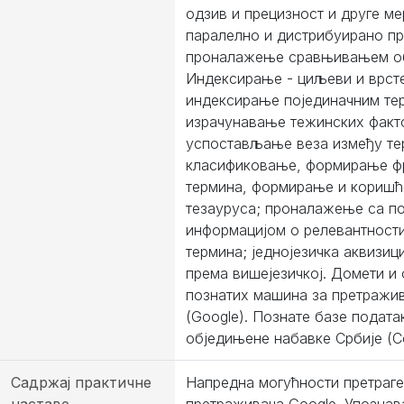
одзив и прецизност и друге ме
паралелнo и дистрибуирано п
проналажење сравњивањем об
Индексирање - циљеви и врсте
индексирање појединачним те
израчунавање тежинских факт
успостављање веза између те
класификовање, формирање ф
термина, формирање и кориш
тезауруса; проналажење са п
информацијом о релевантности
термина; једнојезичка аквизиц
према вишејезичкој. Домети и
познатих машина за претражи
(Google). Познате базе подата
обједињене набавке Србије (C
Садржај практичне
Напредна могућности претраге