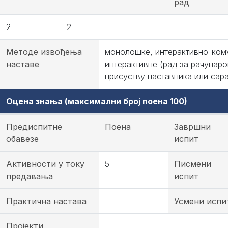
рад
2
2
Методе извођења
монолошке, интерактивно-ком
наставе
интерактивне (рад за рачунаро
присуству наставника или сар
Оцена знања (максимални број поена 100)
Предиспитне
Поена
Завршни
обавезе
испит
Активности у току
5
Писмени
предавања
испит
Практична настава
Усмени испи
Пројекти