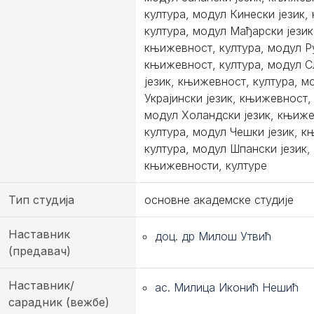
култура, модул Кинески језик,
култура, модул Мађарски језик
књижевност, култура, модул Ру
књижевност, култура, модул С
језик, књижевност, култура, м
Украјински језик, књижевност,
модул Холандски језик, књиже
култура, модул Чешки језик, 
култура, модул Шпански језик,
књижевности, културе
Тип студија
основне академске студије
Наставник
доц. др Милош Утвић
(предавач)
Наставник/
ас. Милица Иконић Нешић
сарадник (вежбе)