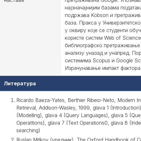
наставе
претраживача Google. Упозна
најзначајнијим базама податак
подржава Kobson и претражив
база. Пракса у Универзитетско
у оквиру које се студенти обуч
користе систем Web of Science
библиографско претраживање 
анализу уназад и унапред. По
системима Scopus и Google Sch
Израчунавање импакт фактора
Литература
Ricardo Baeza-Yates, Berthier Ribeio-Neto, Modern I
Retrieval, Addison-Wasley, 1999, glava 1 (Introduction)
(Modelling), glava 4 (Query Languages), glava 5 (Que
Operattions), glava 7 (Text Operations0, glava 8 (Ind
searching)
Ruslan Mitkov (уредник), The Oxford Handbook of C