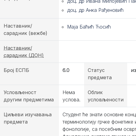
доц. др Ивана Милојевић Па
доц. др Анка Рађеновић
Наставник/
Маја Баћић Ћосић
сарадник (вежбе)
Наставник/
сарадник (ДОН)
Број ЕСПБ
6.0
Статус
и
предмета
Условљеност
Нема
Облик
другим предметима
услова.
условљености
Циљеви изучавања
Студент ће знати основне конц
предмета
терминологију грчке фонетике 
фонологије, са посебним освр