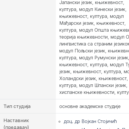
Јапански језик, књижевност,
култура, модул Кинески језик,
књижевност, култура, модул
Мађарски језик, књижевност,
култура, модул Општа књижев
теорија књижевности, модул 
лингвистика са страним језико
модул Пољски језик, књижевн
култура, модул Румунски језик
књижевност, култура, модул Т
језик, књижевност, култура, м
Холандски језик, књижевност,
култура, модул Шпански језик,
хиспанске књижевности, култ
Тип студија
основне академске студије
Наставник
доц. др Војкан Стојичић
(предавач)