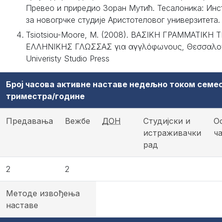
Превео и приредио Зоран Мутић. Тесалоника: Инс
за новогрчке студије Аристотеловог универзитета.
Tsiotsiou-Moore, M. (2008). ΒΑΣΙΚΗ ΓΡΑΜΜΑΤΙΚΗ 
ΕΛΛΗΝΙΚΗΣ ΓΛΩΣΣΑΣ για αγγλόφωνους, Θεσσαλον
Univeristy Studio Press
Број часова активне наставе недељно током семе
триместра/године
Предавања
Вежбе
ДОН
Студијски и
О
истраживачки
ч
рад
2
2
Методе извођења
наставе