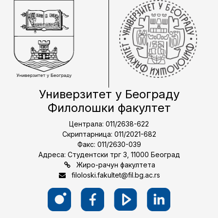
Универзитет у Београду
Филолошки факултет
Централа: 011/2638-622
Скриптарница: 011/2021-682
Факс: 011/2630-039
Адреса: Студентски трг 3, 11000 Београд
Жиро-рачун факултета
filoloski.fakultet@fil.bg.ac.rs