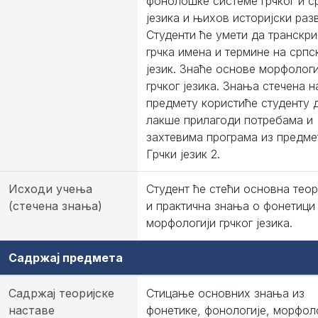
фонолошке системе грчког и с
језика и њихов историјски разв
Студенти ће умети да транскри
грчка имена и термине на српс
језик. Знаће основе морфологи
грчког језика. Знања стечена 
предмету користиће студенту 
лакше прилагоди потребама и
захтевима програма из предме
Грчки језик 2.
Исходи учења
Студент ће стећи основна теор
(стечена знања)
и практична знања о фонетици
морфологији грчког језика.
Садржај предмета
Садржај теоријске
Стицање основних знања из
наставе
фонетике, фонологије, морфоло