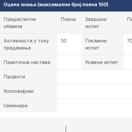
Оцена знања (максимални број поена 100)
Предиспитне
Поена
Завршни
П
обавезе
испит
Активности у току
30
Писмени
7
предавања
испит
Практична настава
Усмени испит
Пројекти
Колоквијуми
Семинари