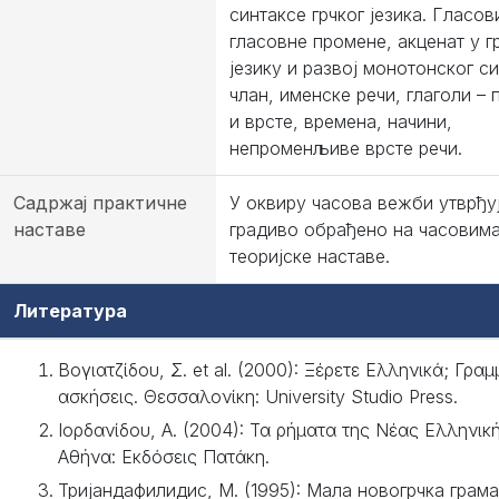
синтаксе грчког језика. Гласов
гласовне промене, акценат у г
језику и развој монотонског с
члан, именске речи, глаголи –
и врсте, времена, начини,
непроменљиве врсте речи.
Садржај практичне
У оквиру часова вежби утврђу
наставе
градиво обрађено на часовим
теоријске наставе.
Литература
Βογιατζίδου, Σ. et al. (2000): Ξέρετε Ελληνικά; Γραμ
ασκήσεις. Θεσσαλονίκη: University Studio Press.
Ιορδανίδου, Α. (2004): Τα ρήματα της Νέας Ελληνική
Αθήνα: Εκδόσεις Πατάκη.
Тријандафилидис, М. (1995): Мала новогрчка грама