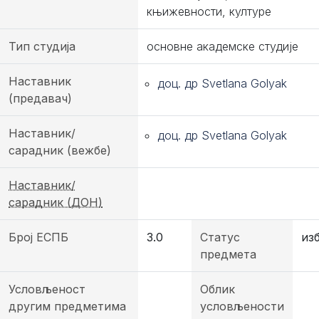
књижевности, културе
Тип студија
основне академске студије
Наставник
доц. др Svetlana Golyak
(предавач)
Наставник/
доц. др Svetlana Golyak
сарадник (вежбе)
Наставник/
сарадник (ДОН)
Број ЕСПБ
3.0
Статус
из
предмета
Условљеност
Облик
другим предметима
условљености