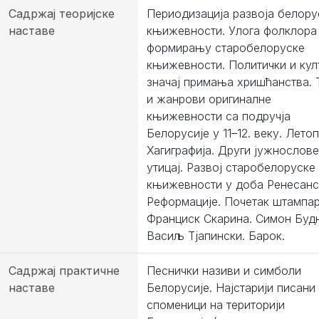
Садржај теоријске
Периодизација развоја белору
наставе
књижевности. Улога фолклора
формирању старобелоруске
књижевности. Политички и кул
значај примања хришћанства. 
и жанрови оригиналне
књижевности са подручја
Белорусије у 11–12. веку. Летоп
Хагиграфија. Други јужнослов
утицај. Развој старобелоруске
књижевности у доба Ренесанс
Реформације. Почетак штампар
Франциск Скарина. Симон Будн
Васиљ Тјапински. Барок.
Садржај практичне
Песнички називи и симболи
наставе
Белорусије. Најстарији писани
споменици на територији