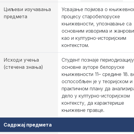
Циљеви изучавања
Усвајање појмова о књижевн
предмета
процесу старобелоруске
књижевности, упознавање са
основним изворима и жанрови
као и културно-историјским
контекстом.
Исходи учења
Студент познаје периодизацију
(стечена знања)
основне ауторе белоруске
књижевности 11– средине 18. в
оспособљен је у теоријском и
практичном плану да анализир
дело у културно-историјском
контексту, да карактерише
књижевне правце.
Садржај предмета