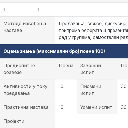
1
1
Методе извођења
Предавања, вежбе, дискусије,
наставе
припрема реферата и презентац
рад у групама, самосталан ра
Оцена знања (максимални број поена 100)
Предиспитне
Поена
Завршни
По
обавезе
испит
Активности у току
10
Писмени
30
предавања
испит
Практична настава
10
Усмени испит
30
Пројекти