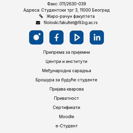
Факс: 011/2630-039
Адреса: Студентски трг 3, 11000 Београд
Жиро-рачун факултета
filoloski.fakultet@fil.bg.ac.rs
Припрема за пријемни
Центри и институти
Међународна сарадња
Брошура за будуће студенте
Пријава кварова
Приватност
Сертификати
Moodle
е-Студент