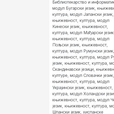
Библиотекарство и информати
модул Бугарски језик, књижев
култура, модул Јапански језик,
књижевност, култура, модул
Кинески језик, књижевност,
култура, модул Мађарски језик
књижевност, култура, модул
Пољски језик, књижевност,
култура, модул Румунски језик
књижевност, култура, модул Р
језик, књижевност, култура, м
Скандинавски језици, књижевн
културе, модул Словачки језик
књижевност, култура, модул
Украјински језик, књижевност,
култура, модул Холандски јези
књижевност, култура, модул 
језик, књижевност, култура, м
Шпански језик, хиспанске