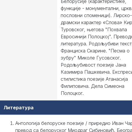
Белорусије (карактеристике,
функције - монументални, цркв
пословни споменици). Лирско-
драмски карактер «Слова» Ки
Туровског, његова "Похвала
Евросинији Полоцкој". Превод
литература. Родољубиви текс
Франциска Скарине. "Песма о
зубру" Миколе Гусовског.
Родољубивост поезије Јана
Казимира Пашкевича. Експрес
стилистика поезије Атанасија
Филиповича. Дела Симеона
Полоцког.
Литература
Антологија белоруске поезије / приредио Иван Ча
превод са белоруског Миодраг Сибиновић. Београ