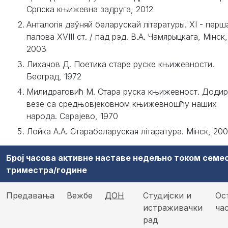
Српска књижевна задруга, 2012
Анталогія даўняй беларускай літаратуры. XI - перш
палова XVIII ст. / пад рэд. В.А. Чамярыцкага, Miнск,
2003
Лихачов Д. Поетика старе руске књижевности.
Београд, 1972
Милидраговић М. Стара руска књижевност. Додир
везе са средњовјековном књижевношћу наших
народа. Сарајево, 1970
Лойка А.А. Старабеларуская літаратура. Мінск, 200
Број часова активне наставе недељно током семе
триместра/године
Предавања
Вежбе
ДОН
Студијски и
Ос
истраживачки
ча
рад