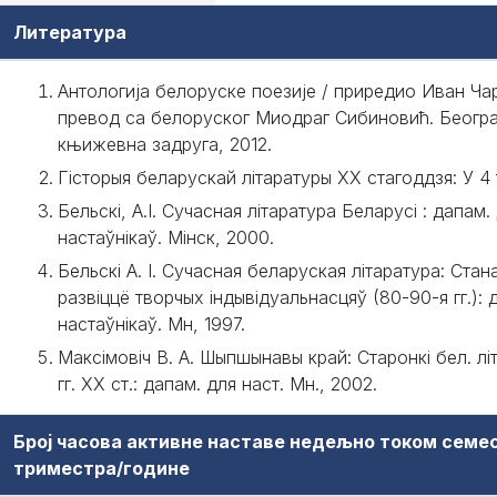
Литература
Антологија белоруске поезије / приредио Иван Ча
превод са белоруског Миодраг Сибиновић. Београ
књижевна задруга, 2012.
Гісторыя беларускай літаратуры XX стагоддзя: У 4 
Бельскі, А.І. Сучасная літаратура Беларусі : дапам.
настаўнікаў. Мінск, 2000.
Бельскі А. I. Сучасная беларуская літаратура: Стан
развіццё творчых індывідуальнасцяў (80-90-я гг.): 
настаўнікаў. Мн, 1997.
Максімовіч В. А. Шыпшынавы край: Старонкі бел. л
гг. XX ст.: дапам. для наст. Мн., 2002.
Број часова активне наставе недељно током семе
триместра/године