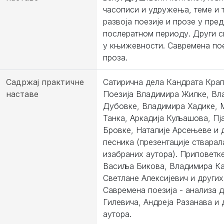
часописи и удружења, теме и 
развоја поезије и прозе у пре
послератном периоду. Други с
у књижевности. Савремена пое
проза.
Садржај практичне
Сатирична дела Кандрата Крап
наставе
Поезија Владимира Жилке, Вл
Дубовке, Владимира Хадике, 
Танка, Аркадија Куљашова, Пј
Бровке, Наталије Арсењеве и 
песника (презентације ствара
изабраних аутора). Приповетк
Васиља Бикова, Владимира Ка
Светлане Алексијевич и других
Савремена поезија - анализа 
Гилевича, Андреја Разанава и 
аутора.