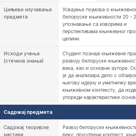
Циљеви изучавања
Усвајање појмова о књижевно
предмета
белоруске књижевности 20 - 21
упознавање са изворима и
перспективама књижевног про
целини.
Исходи учења
Студент познаје књижевне пра
(стечена знања)
развоју белоруске књижевности
века, као и основне ауторе. 
је да анализира дело с обзиро
његову идејну и уметничку вр
књижевном контексту, да издв
упореди карактеристике основ
Садржај предмета
Садржај теоријске
Развој белоруске књижевности
наставе
веку: друштвени контекст, књ