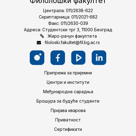
Филолошки факултет
Централа: 011/2638-622
Скриптарница: 011/2021-682
Факс: 011/2630-039
Адреса: Студентски трг 3, 11000 Београд
Жиро-рачун факултета
filoloski.fakultet@fil.bg.ac.rs
Припрема за пријемни
Центри и институти
Међународна сарадња
Брошура за будуће студенте
Пријава кварова
Приватност
Сертификати