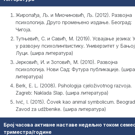
Жиропађа, Љ. и Миочиновић, Љ. (2012). Развојна
психологија. Друго промењено издање. Београд:
Чигоја.
Тутњевић, С. и Савић, М. (2019). Усвајање језика: 
у развојну психолингвистику. Универзитет у Бањој
Луци. (шира литература)
Јерковић, И. и Зотовић, М. (2010). Развојна
психологија. Нови Сад: Футура публикације. (шира
литература)
Berk, E. L. (2008). Psihologija cjeloživotnog razvoja.
Zagreb: Naklada Slap. (шира литература)
Ivić, I. (2015). Čovek kao animal symbolicum. Beograd
Zavod za udžbenike. (шира литература)
Број часова активне наставе недељно током семе
триместра/године