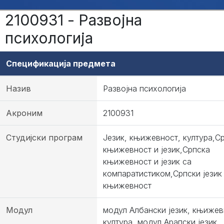
2100931 - Развојна
психологија
Спецификација предмета
Назив
Развојна психологија
Акроним
2100931
Студијски програм
Језик, књижевност, култура,С
књижевност и језик,Српска
књижевност и језик са
компаратистиком,Српски језик
књижевност
Модул
модул Албански језик, књижев
култура, модул Арапски језик,