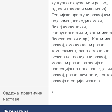
културно окружење и развој,
односи говора и мишљења).
Теоријски приступи развојним
појавама (психодинамски,
бихејвиористички,
еволуционистички, когнитивист
биоеколошки и др.). Когнитивн
развој, емоционални развој,
темперамент, рано афективно
везивање, социјални развој,
морални развој, агресија и
просоцијално понашање, језич
развој, развој личности, конте
развоја и социјализација.
Садржај практичне
/
наставе
Литература