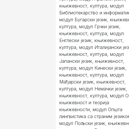
књижевност, култура, модул
Библиотекарство и информати
модул Бугарски језик, књижев
култура, модул Грчки језик,
књижевност, култура, модул
Енглески језик, књижевност,
култура, модул Италијански јез
књижевност, култура, модул
Јапански језик, књижевност,
култура, модул Кинески језик,
књижевност, култура, модул
Мађарски језик, књижевност,
култура, модул Немачки језик,
књижевност, култура, модул 
књижевност и теорија
књижевности, модул Општа
лингвистика са страним језико
модул Пољски језик, књижевн