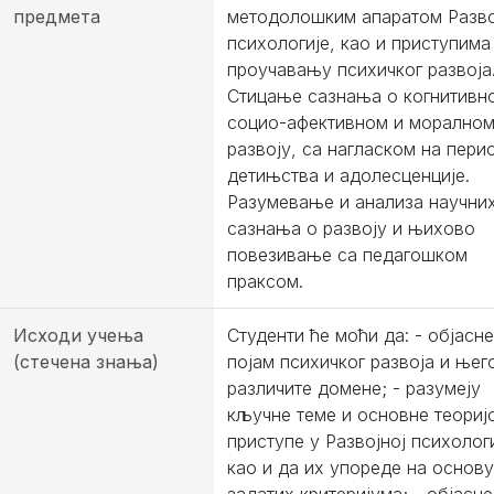
предмета
методолошким апаратом Разво
психологије, као и приступима
проучавању психичког развоја
Стицање сазнања о когнитивн
социо-афективном и морално
развоју, са нагласком на пери
детињства и адолесценције.
Разумевање и анализа научни
сазнања о развоју и њихово
повезивање са педагошком
праксом.
Исходи учења
Студенти ће моћи да: - објасне
(стечена знања)
појам психичког развоја и њег
различите домене; - разумеју
кључне теме и основне теориј
приступе у Развојној психологи
као и да их упореде на основу