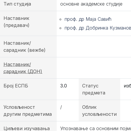
Тип студија
основне академске студије
Наставник
проф. др Маја Савић
(предавач)
проф. др Добринка Кузмано
Наставник/
сарадник (вежбе)
Наставник/
сарадник (ДОН)
Број ЕСПБ
3.0
Статус
из
предмета
Условљеност
/
Облик
другим предметима
условљености
Циљеви изучавања
Упознавање са основним појм