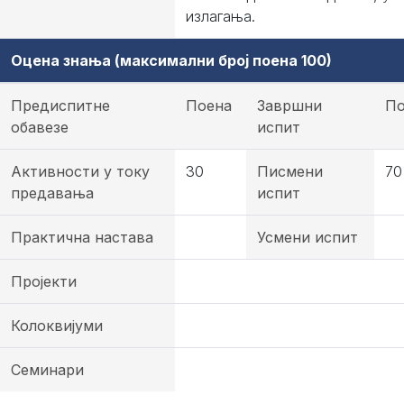
излагања.
Оцена знања (максимални број поена 100)
Предиспитне
Поена
Завршни
По
обавезе
испит
Активности у току
30
Писмени
70
предавања
испит
Практична настава
Усмени испит
Пројекти
Колоквијуми
Семинари