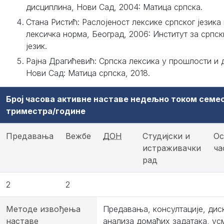
дисциплина, Нови Сад, 2004: Матица српска.
Стана Ристић: Раслојеност лексике српског језика 
лексичка норма, Београд, 2006: Институт за српск
језик.
Рајна Драгићевић: Српска лексика у прошлости и 
Нови Сад: Матица српска, 2018.
Број часова активне наставе недељно током семе
триместра/године
Предавања
Вежбе
ДОН
Студијски и
Ос
истраживачки
ча
рад
2
2
Методе извођења
Предавања, консултације, диск
наставе
анализа домаћих задатака, ус