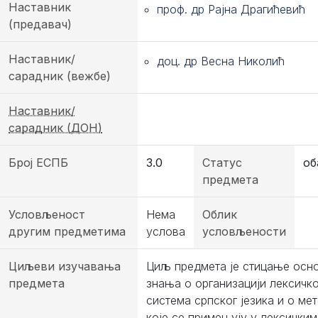
Наставник
проф. др Рајна Драгићевић
(предавач)
Наставник/
доц. др Весна Николић
сарадник (вежбе)
Наставник/
сарадник (ДОН)
Број ЕСПБ
3.0
Статус
об
предмета
Условљеност
Нема
Облик
другим предметима
услова
условљености
Циљеви изучавања
Циљ предмета је стицање осн
предмета
знања о организацији лексичко
система српског језика и о ме
које се примењују у лексичким