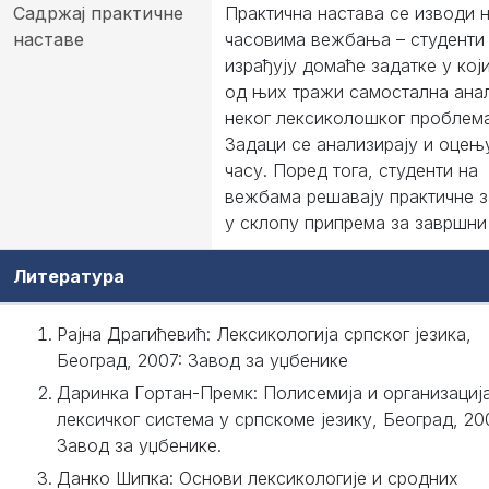
Садржај практичне
Практична настава се изводи 
наставе
часовима вежбања – студенти
израђују домаће задатке у кој
од њих тражи самостална ана
неког лексиколошког проблема
Задаци се анализирају и оцењу
часу. Поред тога, студенти на
вежбама решавају практичне з
у склопу припрема за завршни 
Литература
Рајна Драгићевић: Лексикологија српског језика,
Београд, 2007: Завод за уџбенике
Даринка Гортан-Премк: Полисемија и организациј
лексичког система у српскоме језику, Београд, 20
Завод за уџбенике.
Данко Шипка: Основи лексикологије и сродних