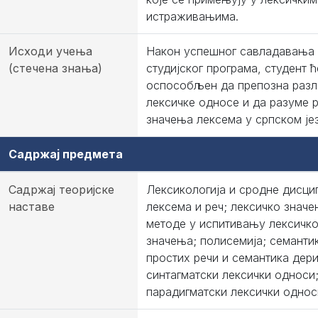
истраживањима.
Исходи учења
Након успешног савладавања
(стечена знања)
студијског програма, студент ћ
оспособљен да препозна разл
лексичке односе и да разуме р
значења лексема у српском јез
Садржај предмета
Садржај теоријске
Лексикологија и сродне дисци
наставе
лексема и реч; лексичко значе
методе у испитивању лексичко
значења; полисемија; семанти
простих речи и семантика дери
синтагматски лексички односи
парадигматски лексички однос