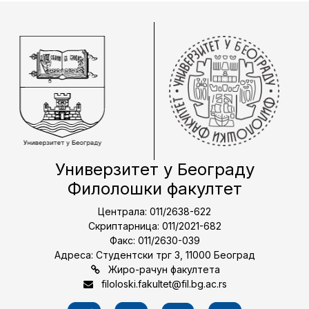
Универзитет у Београду
Филолошки факултет
Централа: 011/2638-622
Скриптарница: 011/2021-682
Факс: 011/2630-039
Адреса: Студентски трг 3, 11000 Београд
Жиро-рачун факултета
filoloski.fakultet@fil.bg.ac.rs