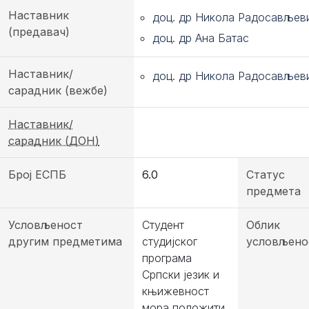
Наставник
доц. др Никола Радосављев
(предавач)
доц. др Ана Батас
Наставник/
доц. др Никола Радосављев
сарадник (вежбе)
Наставник/
сарадник (ДОН)
Број ЕСПБ
6.0
Статус
предмета
Условљеност
Студент
Облик
другим предметима
студијског
условљено
програма
Српски језик и
књижевност
мора положити