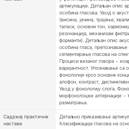
артикулације. Детаљан опис а
особина гласова. Увод о акус
(висина, јачина, трајање, квал
таласи, основни тон, хармониц
резонанција, механизам филтр
форманти). Детаљан опис акус
особина гласа, препознавање 
сегментирање гласова на спек
Процеси везаног говора − коар
варијантност. Упознавање са 
фонологије кроз основне конц
алофон, контраст, дистинктивн
Увод у фонологију слога. Фон
морфонолошке алтернације − т
разматрања.
Садржај практичне
Детаљно приказивање артикула
наставе
Класификација гласова на осн