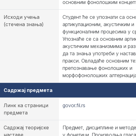
основним фонолошким концеп
Исходи учења
Студент ће се упознати са ос
(стечена знања)
артикулационим, акустичким и
функционалним процесима у ср
Упознаће се са основним арти
акустичким механизмима и ра
да та знања употреби у настав
пракси. Овладаће основним те
препознавање фонолошких и
морфофонолошких алтернација
Садржај предмета
Линк ка страници
govor.fil.rs
предмета
Садржај теоријске
Предмет, дисциплине и метод
наставе
у фонетици. Производња гласа