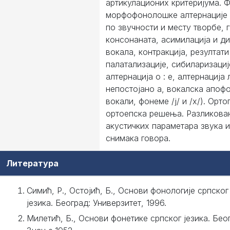
артикулационих критеријума. 
морфофонолошке алтернације 
по звучности и месту творбе,
консонаната, асимилација и д
вокала, контракција, резултати
палатализације, сибиларизациј
алтернација о : е, алтернација л
непостојано а, вокалска апофо
вокали, фонеме /ј/ и /х/). Орто
ортоепска решења. Разликова
акустичких параметара звука 
снимака говора.
Литература
Симић, Р., Остојић, Б., Основи фонологије српско
језика. Београд: Универзитет, 1996.
Милетић, Б., Основи фонетике српског језика. Бео