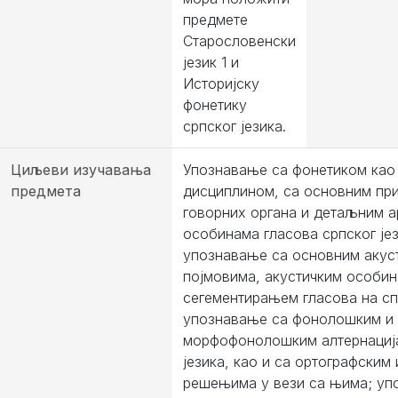
предмете
Старословенски
језик 1 и
Историјску
фонетику
српског језика.
Циљеви изучавања
Упознавање са фонетиком као
предмета
дисциплином, са основним пр
говорних органа и детаљним 
особинама гласова српског јез
упознавање са основним акус
појмовима, акустичким особин
сегементирањем гласова на сп
упознавање са фонолошким и
морфофонолошким алтернациј
језика, као и са ортографским
решењима у вези са њима; уп