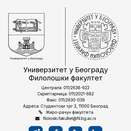
Универзитет у Београду
Филолошки факултет
Централа: 011/2638-622
Скриптарница: 011/2021-682
Факс: 011/2630-039
Адреса: Студентски трг 3, 11000 Београд
Жиро-рачун факултета
filoloski.fakultet@fil.bg.ac.rs