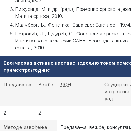
Знање,1952.
Пижурица, М. и др. (ред.), Правопис српскога јези
Матица српска, 2010.
Малмберг, Б., Фонетика. Сарајево: Свјетлост, 1974.
Петровић, Д., Гудурић, С., Фонологија српскога је
Институт за српски језик САНУ, Београдска књига
српска, 2010.
Број часова активне наставе недељно током семе
триместра/године
Предавања
Вежбе
ДОН
Студијски 
истражива
рад
2
2
Методе извођења
Предавања, вежбе, консултаци