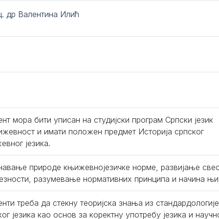
ц. др Валентина Илић
ент мора бити уписан на студијски програм Српски језик
ижевност и имати положен предмет Историја српског
евног језика.
навање природе књижевнојезичке норме, развијање свес
езности, разумевање нормативних принципа и начина њи
енти треба да стекну теоријска знања из стандардологије
ког језика као основ за коректну употребу језика и нау