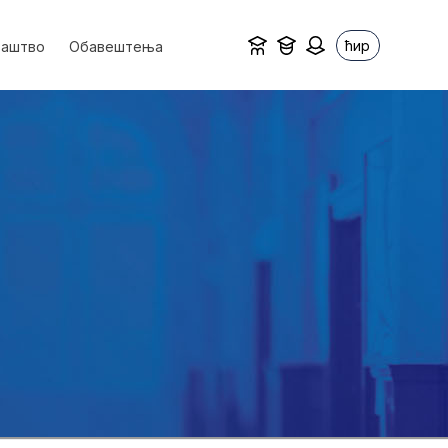
ћир
ваштво
Обавештења