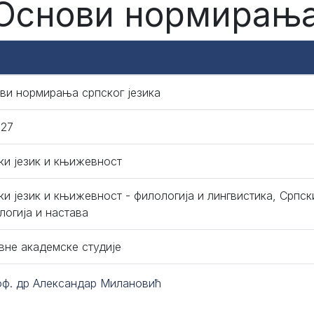
 Основи нормирања
ви нормирања српског језика
027
ки језик и књижевност
ки језик и књижевност - филологија и лингвистика, Српск
логија и настава
вне академске студије
оф. др Александар Милановић