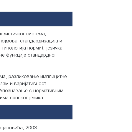
гвистичког система,
ојмова: стандардизација и
типологија норми), језичка
не функције стандардног
има; разликовање имплицитне
зам и варијативност
. Упознавање с нормативним
ма српског језика.
ојановића, 2003.