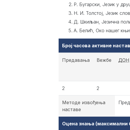
Р. Бугарски, Језик у дру
Н. И. Толстој, Језик сло
Д. Шкиљан, Језична поли
А. Белић, Око нашег књи
Број часова активне наст
Предавања
Вежбе
ДОН
2
2
Методе извођења
Пред
наставе
Оцена знања (максимални б