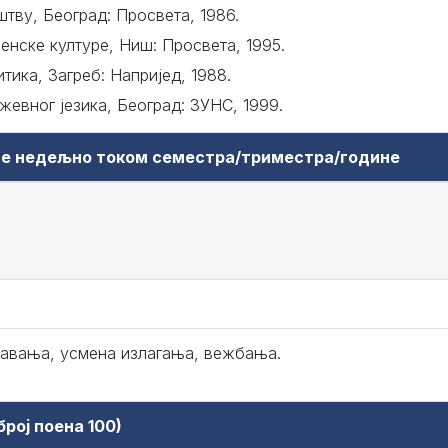
штву, Београд: Просвета, 1986.
венске културе, Ниш: Просвета, 1995.
тика, Загреб: Напријед, 1988.
жевног језика, Београд: ЗУНС, 1999.
аве недељно током семестра/триместра/године
авања, усмена излагања, вежбања.
рој поена 100)