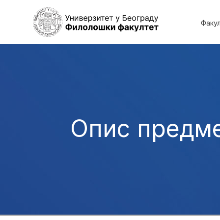
Факу
Опис предм