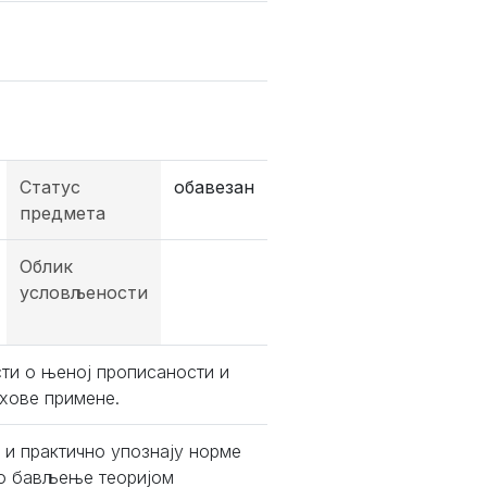
Статус
обавезан
предмета
Облик
условљености
ти о њеној прописаности и
хове примене.
 и практично упознају норме
чно бављење теоријом