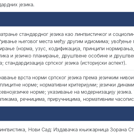
дардних језика.
атрање стандардног језика као лингвистичког и социолин
ђивање његовог места међу другим идиомима; увођење п
ирање (норма, узус, кодификација, принципи нормирања, 
тика и језичко планирање, друштвене особине и друштве
а; стандардизација српског језика (историјски аспект).
навање врста норми српског језика према језичким ниво
сплицитне норме; нормативни критеријуми; језички динами
евнојезичке норме; указивање на модернизацију језика
атикама, речницима, приручницима, нормативним часописи
ингвистика, Нови Сад: Издавачка књижарница Зорана Ст