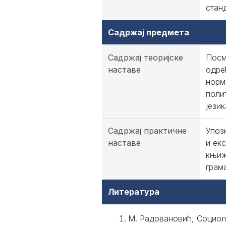
стан
Садржај предмета
Садржај теоријске
Посм
наставе
одре
норм
поли
језик
Садржај практичне
Упоз
наставе
и ек
књиж
грам
Литература
М. Радовановић, Социол