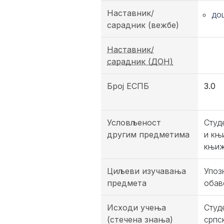
Наставник/
до
сарадник (вежбе)
Наставник/
сарадник (ДОН)
Број ЕСПБ
3.0
Условљеност
Студ
другим предметима
и књ
књиж
Циљеви изучавања
Упоз
предмета
обав
Исходи учења
Студ
(стечена знања)
српс