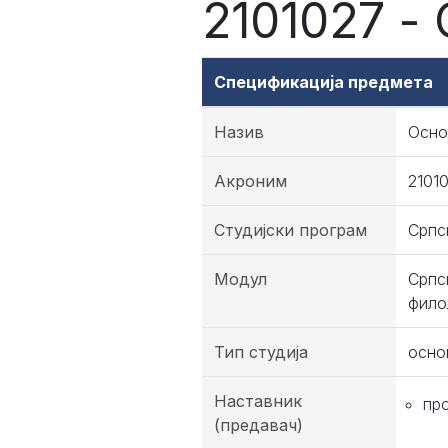
2101027 -
Спецификација предмета
Назив
Осно
Акроним
2101
Студијски програм
Српс
Модул
Српс
фило
Тип студија
осно
Наставник
пр
(предавач)