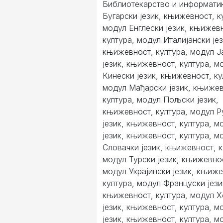
Библиотекарство и информати
Бугарски језик, књижевност, к
модул Енглески језик, књижев
култура, модул Италијански јез
књижевност, култура, модул Ј
језик, књижевност, култура, м
Кинески језик, књижевност, ку
модул Мађарски језик, књижев
култура, модул Пољски језик,
књижевност, култура, модул 
језик, књижевност, култура, м
језик, књижевност, култура, м
Словачки језик, књижевност, к
модул Турски језик, књижевнос
модул Украјински језик, књиже
култура, модул Француски јези
књижевност, култура, модул 
језик, књижевност, култура, 
језик, књижевност, култура, м