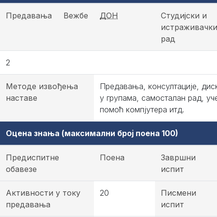
Предавања
Вежбе
ДОН
Студијски и
истраживачк
рад
2
Методе извођења
Предавања, консултације, диск
наставе
у групама, самосталан рад, уч
помоћ компјутера итд.
Оцена знања (максимални број поена 100)
Предиспитне
Поена
Завршни
обавезе
испит
Активности у току
20
Писмени
предавања
испит