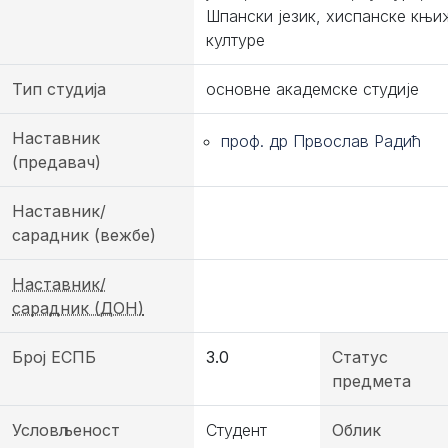
Шпански језик, хиспанске књи
културе
Тип студија
основне академске студије
Наставник
проф. др Првослав Радић
(предавач)
Наставник/
сарадник (вежбе)
Наставник/
сарадник (ДОН)
Број ЕСПБ
3.0
Статус
предмета
Условљеност
Студент
Облик