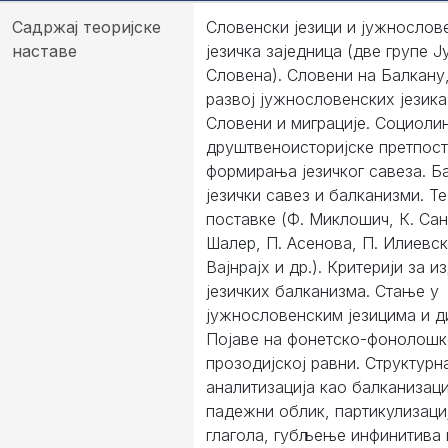
Садржај теоријске
Словенски језици и јужнослов
наставе
језичка заједница (две групе 
Словена). Словени на Балкану,
развој јужнословенских језика
Словени и миграције. Социолин
друштвеноисторијске претпос
формирања језичког савеза. Б
језички савез и балканизми. Т
поставке (Ф. Миклошич, К. Сан
Шалер, П. Асенова, П. Илиевск
Вајнрајх и др.). Критерији за 
језичких балканизма. Стање у
јужнословенским језицима и д
Појаве на фонетско-фонолошк
прозодијској равни. Структурн
аналитизација као балканизаци
падежни облик, партикулизаци
глагола, губљење инфинитива и