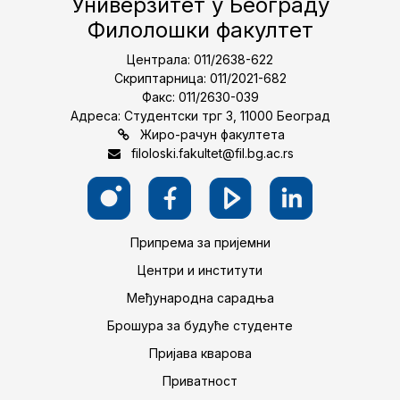
Универзитет у Београду
Филолошки факултет
Централа: 011/2638-622
Скриптарница: 011/2021-682
Факс: 011/2630-039
Адреса: Студентски трг 3, 11000 Београд
Жиро-рачун факултета
filoloski.fakultet@fil.bg.ac.rs
Припрема за пријемни
Центри и институти
Међународна сарадња
Брошура за будуће студенте
Пријава кварова
Приватност