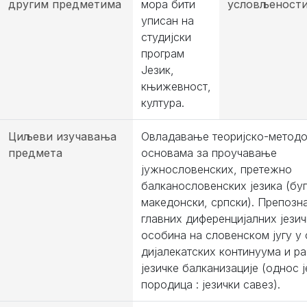
другим предметима
мора бити
условљеност
уписан на
студијски
програм
Језик,
књижевност,
култура.
Циљеви изучавања
Овладавање теоријско-метод
предмета
основама за проучавање
јужнословенских, претежно
балканословенских језика (буг
македонски, српски). Препоз
главних диференцијалних језич
особина на словенском југу у 
дијалекатских континуума и ра
језичке балканизације (однос ј
породица : језички савез).