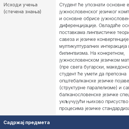
Исходи учења
Студент ће упознати основне 
(стечена знања)
јужнословенског језичког комп
и основне обрисе јужнословен
диференцијације. Овладаће о
поставкама лингвистичке теори
савеза и језичке конвергенције
мултикултуралних интеракција 
билингвизма. На конкретном,
јужнословенском језичком мат
(пре свега бугарски, македонс
студент ће умети да препозна
општебалканске језичке појав
(структурне паралелизме) и са
балканословенске језичке спе
укључујући њихово присуство
процесима језичке стандардиза
Садржај предмета