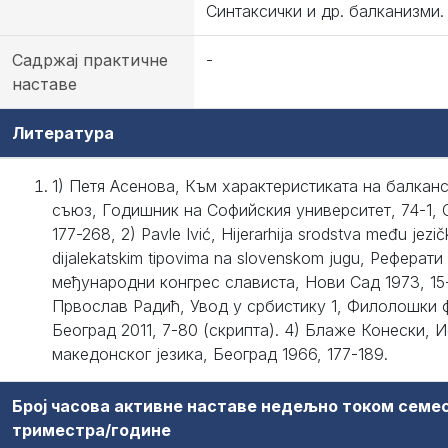
Синтаксички и др. балканизми.
Садржај практичне
-
наставе
Литература
1) Петя Асенова, Към характеристиката на балкан
съюз, Годишник на Софийския университет, 74-1, 
177-268, 2) Pavle Ivić, Hijerarhija srodstva među jezič
dijalekatskim tipovima na slovenskom jugu, Реферати 
међународни конгрес слависта, Нови Сад 1973, 15-
Првослав Радић, Увод у србистику 1, Филолошки ф
Београд 2011, 7-80 (скрипта). 4) Блаже Конески, И
македонског језика, Београд 1966, 177-189.
Број часова активне наставе недељно током семе
триместра/године